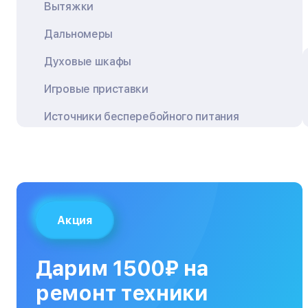
Вытяжки
Дальномеры
Духовые шкафы
Игровые приставки
Источники бесперебойного питания
Квадрокоптеры
Кондиционеры
Кофемашины
Акция
Кухонные плиты
Кухонные комбайны
Дарим 1500₽ на
МФУ
ремонт техники