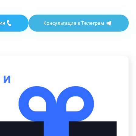
ия
Консультация в Телеграм
ю
и