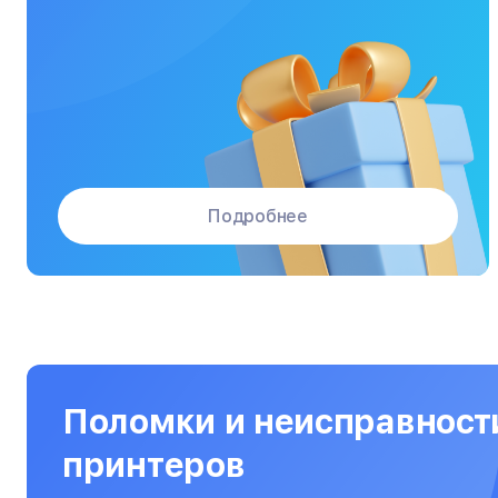
Массажные кресла
Материнские платы
Микроволновые печи
Микшерные пульты
Мониторы
Подробнее
Моноблоки
Морозильные камеры
Наушники
Нетбуки
Ноутбуки
Поломки и неисправност
Объективы
принтеров
Оптические прицелы