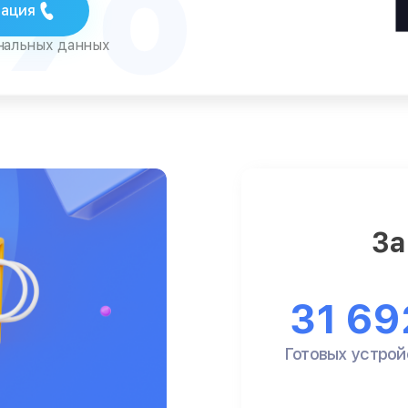
тация
ональных данных
За
31 69
Готовых устрой