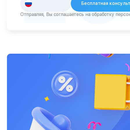
Бесплатная консуль
Серверы
Отправляя, Вы соглашаетесь на обработку перс
Сканеры
Смарт-часы
Снегоуборщики
Стедикамы
Стиральные машины
Сушилки для рук
Сушильные машины
Телевизоры
Телефоны
Тепловизоры