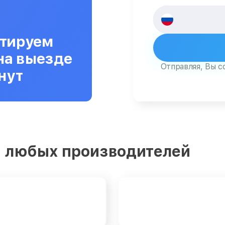
тируем
на выезде
Отправляя, Вы с
нут
 любых производителей