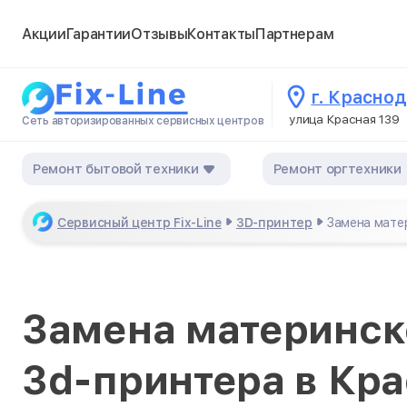
Акции
Гарантии
Отзывы
Контакты
Партнерам
г. Красно
улица Красная 139
Сеть авторизированных сервисных центров
Ремонт бытовой техники
Ремонт оргтехники
Сервисный центр Fix-Line
3D-принтер
Замена мате
Замена материнск
3d-принтера в Кр