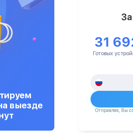
За
31 69
Готовых устрой
тируем
на выезде
Отправляя, Вы с
нут