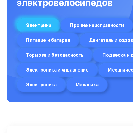
электровелосипедов
Электрика
Прочие неисправности
Питание и батарея
Двигатель и ходов
Тормоза и безопасность
Подвеска и 
Электроника и управление
Механичес
Электроника
Механика