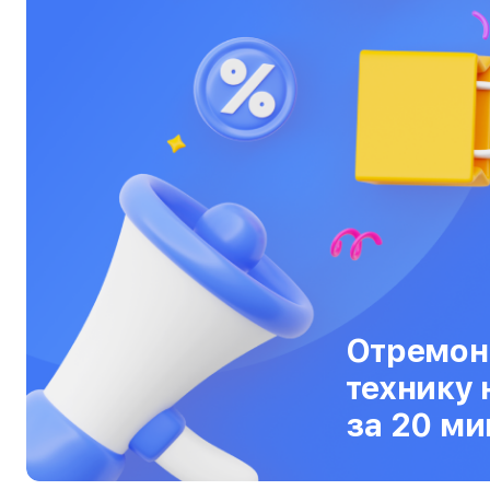
Отремон
технику 
за 20 ми