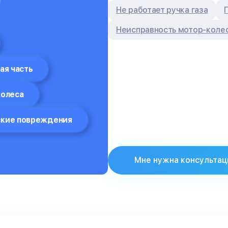
Не работает ручка газа
Неисправность мотор-коле
ая часть
колеса
кие повреждения
Мне нужна консультац