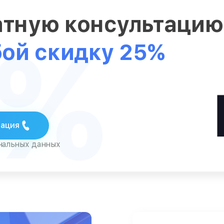
атную консультаци
5%
бой скидку 25%
тация
ональных данных