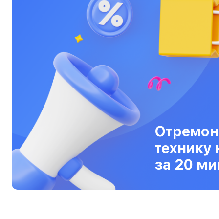
Ультрабуки
Фены
Фотоаппараты
Фотовспышки
Холодильники
Цифровые бинокли
Экшн-камеры
Отремон
технику 
Электровелосипеды
за 20 ми
Электросамокаты
Эхолоты