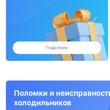
Массажные кресла
Материнские платы
Микроволновые печи
Микшерные пульты
Мониторы
Подробнее
Моноблоки
Морозильные камеры
Наушники
Нетбуки
Ноутбуки
Поломки и неисправност
Объективы
холодильников
Оптические прицелы