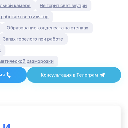
ильной камере
Не горит свет внутри
 работает вентилятор
Образование конденсата на стенках
Запах горелого при работе
к
матической разморозки
ия
Консультация в Телеграм
ю
и