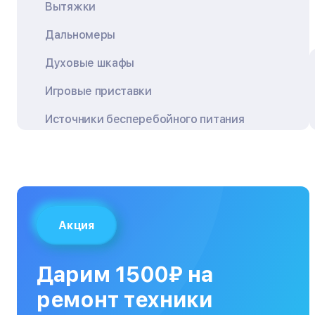
Вытяжки
Дальномеры
Духовые шкафы
Игровые приставки
Источники бесперебойного питания
Квадрокоптеры
Кондиционеры
Кофемашины
Акция
Кухонные плиты
Кухонные комбайны
Дарим 1500₽ на
МФУ
ремонт техники