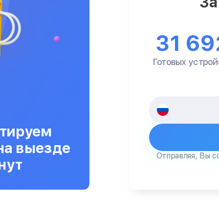
За
31 69
Готовых устрой
тируем
на выезде
Отправляя, Вы с
нут