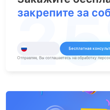
2
Серверы
закрепите за со
Сканеры
Смарт-часы
Снегоуборщики
Стедикамы
Бесплатная консуль
Стиральные машины
Отправляя, Вы соглашаетесь на обработку перс
Сушилки для рук
Сушильные машины
Телевизоры
Телефоны
Тепловизоры