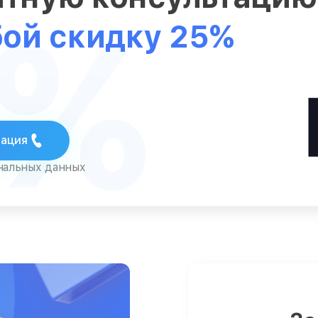
5%
бой скидку 25%
тация
ональных данных