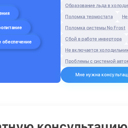
Образование льда в холод
ения
Поломка термостата
Не
ропитание
Поломка системы No Frost
Сбой в работе инвертора
 обеспечение
Не включается холодильни
Проблемы с системой авто
Мне нужна консультац
атную консультаци