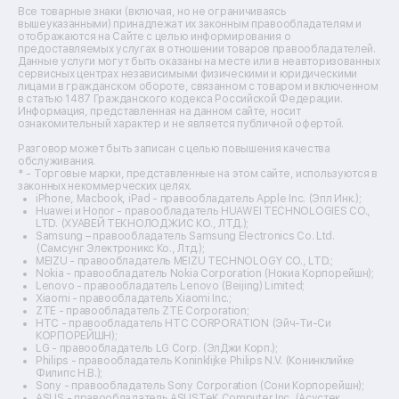
Ремонт источников бесперебойного питания
Все товарные знаки (включая, но не ограничиваясь
Ремонт пароварок
вышеуказанными) принадлежат их законным правообладателям и
отображаются на Сайте с целью информирования о
Ремонт микшерных пультов
предоставляемых услугах в отношении товаров правообладателей.
Ремонт dj-пультов
Данные услуги могут быть оказаны на месте или в неавторизованных
Ремонт кухонных плит
сервисных центрах независимыми физическими и юридическими
лицами в гражданском обороте, связанном с товаром и включенном
Ремонт стедикамов
в статью 1487 Гражданского кодекса Российской Федерации.
Ремонт оптических прицелов
Информация, представленная на данном сайте, носит
Ремонт электровелосипедов
ознакомительный характер и не является публичной офертой.
Ремонт видеокамер
Разговор может быть записан с целью повышения качества
Ремонт эхолотов
обслуживания.
Ремонт 3d-принтеров
* - Торговые марки, представленные на этом сайте, используются в
законных некоммерческих целях.
Ремонт прицелов ночного видения
iPhone, Macbook, iPad - правообладатель Apple Inc. (Эпл Инк.);
Ремонт винных шкафов
Huawei и Honor - правообладатель HUAWEI TECHNOLOGIES CO.,
LTD. (ХУАВЕЙ ТЕКНОЛОДЖИС КО., ЛТД.);
Ремонт выпрямителей
Samsung – правообладатель Samsung Electronics Co. Ltd.
Ремонт сушилок для рук
(Самсунг Электроникс Ко., Лтд.);
Ремонт дальномеров
MEIZU - правообладатель MEIZU TECHNOLOGY CO., LTD.;
Nokia - правообладатель Nokia Corporation (Нокиа Корпорейшн);
Ремонт снегоуборщиков
Lenovo - правообладатель Lenovo (Beijing) Limited;
Xiaomi - правообладатель Xiaomi Inc.;
ZTE - правообладатель ZTE Corporation;
HTC - правообладатель HTC CORPORATION (Эйч-Ти-Си
КОРПОРЕЙШН);
LG - правообладатель LG Corp. (ЭлДжи Корп.);
Philips - правообладатель Koninklijke Philips N.V. (Конинклийке
Филипс Н.В.);
Sony - правообладатель Sony Corporation (Сони Корпорейшн);
ASUS - правообладатель ASUSTeK Computer Inc. (Асустек