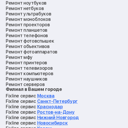
Ремонт ноутбуков
Ремонт нетбуков
Ремонт ультрабуков
Ремонт моноблоков
Ремонт проекторов
Ремонт планшетов
Ремонт телефонов
Ремонт фотовспышек
Ремонт объективов
Ремонт фотоаппаратов
Ремонт мфу
Ремонт принтеров
Ремонт телевизоров
Ремонт компьютеров
Ремонт наушников
Ремонт серверов
Филиал в Вашем городе
Ремонт мониторов
Ремонт квадрокоптеров
Fixline сервис
Москва
Ремонт электросамокатов
Fixline сервис
Санкт-Петербург
Ремонт материнских плат
Fixline сервис
Краснодар
Ремонт видеокарт
Fixline сервис
Ростов-на-Дону
Ремонт кофемашин
Fixline сервис
Нижний Новгород
Ремонт vr систем
Fixline сервис
Новосибирск
Ремонт игровых приставок