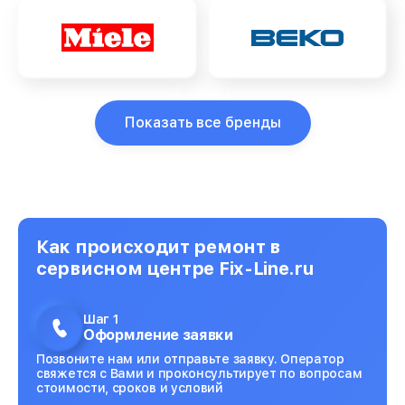
Показать все бренды
Как происходит ремонт в
сервисном центре Fix-Line.ru
Шаг 1
Оформление заявки
Позвоните нам или отправьте заявку. Оператор
свяжется с Вами и проконсультирует по вопросам
стоимости, сроков и условий