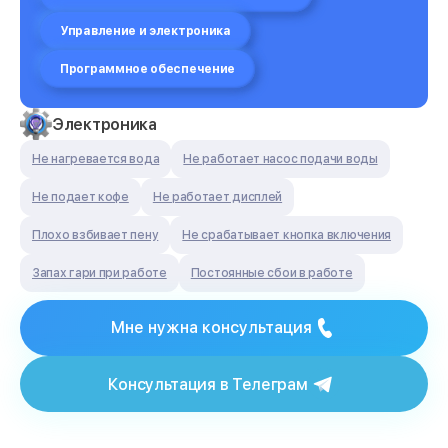
Управление и электроника
Программное обеспечение
Электроника
Не нагревается вода
Не работает насос подачи воды
Не подает кофе
Не работает дисплей
Плохо взбивает пену
Не срабатывает кнопка включения
Запах гари при работе
Постоянные сбои в работе
Мне нужна консультация
Консультация в Телеграм