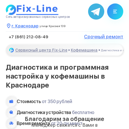
Сеть авторизированных сервисных центров
г. Краснодар
улица Красная 139
Срочный ремонт
+7 (861) 212-08-49
Сервисный центр Fix-Line
Кофемашина
Диагностика и про
Диагностика и программная
настройка у кофемашины в
Краснодаре
Стоимость
от 350 рублей
Диагностика устройства
бесплатно
Благодарим за обращение
Время ремонта
от 20-ти минут
Менеджер свяжется с Вами в