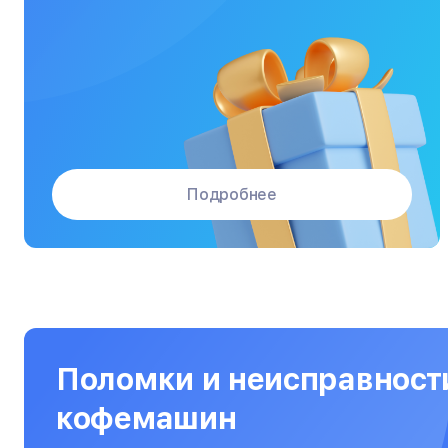
Массажные кресла
Материнские платы
Микроволновые печи
Микшерные пульты
Мониторы
Подробнее
Моноблоки
Морозильные камеры
Наушники
Нетбуки
Ноутбуки
Поломки и неисправност
Объективы
кофемашин
Оптические прицелы