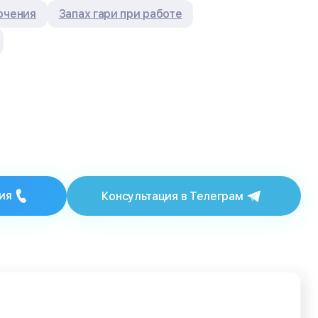
ючения
Запах гари при работе
ия
Консультация в Телеграм