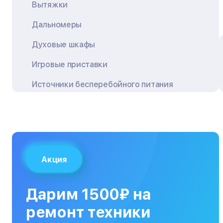
Вытяжки
Дальномеры
Духовые шкафы
Игровые приставки
Источники бесперебойного питания
Квадрокоптеры
Кондиционеры
Кофемашины
Акция
Кухонные плиты
Кухонные комбайны
Дарим 1500₽ на
МФУ
ремонт техники