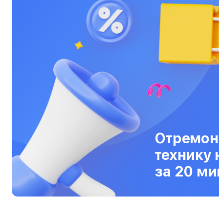
Ультрабуки
Фены
Фотоаппараты
Фотовспышки
Холодильники
Цифровые бинокли
Экшн-камеры
Отремон
Электровелосипеды
технику 
Электросамокаты
за 20 ми
Эхолоты