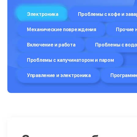
Отпариватели
Электроника
Проблемы с кофе и зав
Компьютеры
Механические повреждения
Прочие 
Пароварки
Включение и работа
Проблемы с вод
Планшеты
Плоттеры
Проблемы с капучинатором и паром
Посудомоечные машины
Управление и электроника
Программн
Принтеры
Прицелы ночного видения
Проекторы
Пылесосы
Роботы-пылесосы