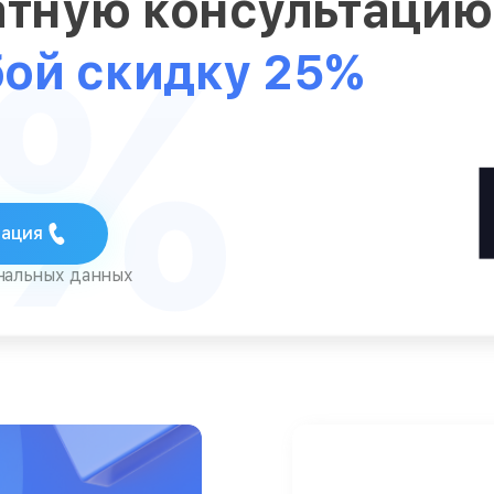
атную консультаци
5%
бой скидку 25%
тация
ональных данных