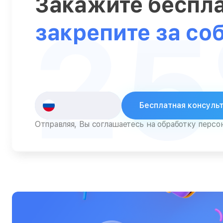
Закажите беспл
2
Серверы
закрепите за со
Сканеры
Смарт-часы
Снегоуборщики
Стедикамы
Бесплатная консуль
Стиральные машины
Отправляя, Вы соглашаетесь на обработку перс
Сушилки для рук
Сушильные машины
Телевизоры
Телефоны
Тепловизоры