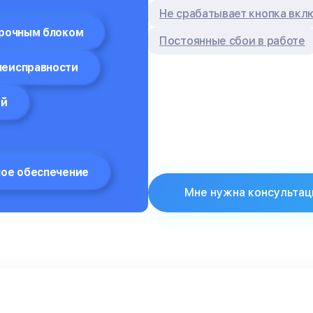
Не срабатывает кнопка вкл
арочным блоком
Постоянные сбои в работе
неисправности
ой
ое обеспечение
Мне нужна консультац