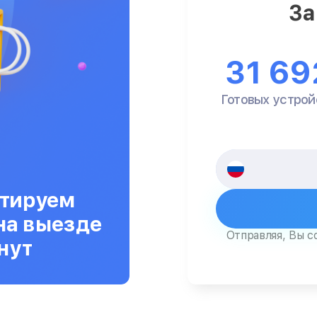
За
31 69
Готовых устрой
тируем
на выезде
Отправляя, Вы с
нут