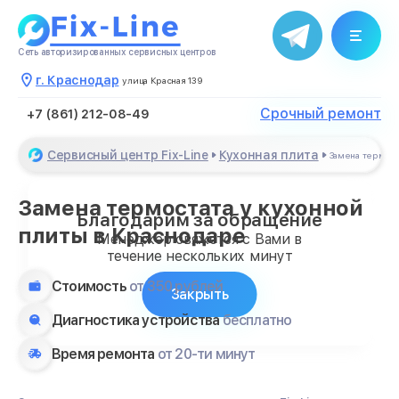
Сеть авторизированных сервисных центров
г. Краснодар
улица Красная 139
Срочный ремонт
+7 (861) 212-08-49
Сервисный центр Fix-Line
Кухонная плита
Замена термост
Замена термостата у кухонной
Благодарим за обращение
плиты в Краснодаре
Менеджер свяжется с Вами в
течение нескольких минут
Стоимость
от 350 рублей
Закрыть
Диагностика устройства
бесплатно
Время ремонта
от 20-ти минут