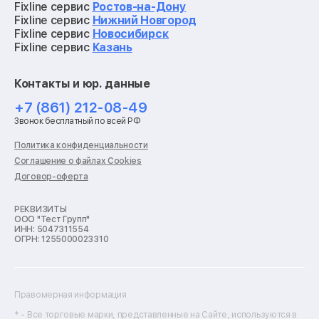
Ремонт видеокарт
Fixline сервис
Ростов-на-Дону
Ремонт кофемашин
Fixline сервис
Нижний Новгород
Ремонт vr систем
Fixline сервис
Новосибирск
Ремонт игровых приставок
Fixline сервис
Казань
Ремонт экшн-камер
Ремонт смарт-часов
Контакты и юр. данные
Ремонт роботов-пылесосов
Ремонт холодильников
+7 (861) 212-08-49
Ремонт стиральных машин
Звонок бесплатный по всей РФ
Ремонт пылесосов
Ремонт варочных панелей
Политика конфиденциальности
Ремонт духовых шкафов
Соглашение о файлах Cookies
Ремонт кондиционеров
Договор-оферта
Ремонт кухонных комбайнов
Ремонт микроволновых печей
Ремонт морозильных камер
РЕКВИЗИТЫ
ООО "Тест Групп"
Ремонт отпаривателей
ИНН: 5047311554
Ремонт плоттеров
ОГРН: 1255000023310
Ремонт посудомоечных машин
Ремонт сканеров
Ремонт сушильных машин
Ремонт фенов
Правомерная информация
Ремонт цифровых биноклей
Ремонт тепловизоров
* - Все торговые марки, представленные на Сайте, используются в