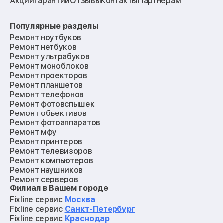
Акции
Гарантии
Отзывы
Контакты
Партнерам
Популярные разделы
Ремонт ноутбуков
Ремонт нетбуков
Ремонт ультрабуков
Ремонт моноблоков
Ремонт проекторов
Ремонт планшетов
Ремонт телефонов
Ремонт фотовспышек
Ремонт объективов
Ремонт фотоаппаратов
Ремонт мфу
Ремонт принтеров
Ремонт телевизоров
Ремонт компьютеров
Ремонт наушников
Ремонт серверов
Филиал в Вашем городе
Ремонт мониторов
Ремонт квадрокоптеров
Fixline сервис
Москва
Ремонт электросамокатов
Fixline сервис
Санкт-Петербург
Ремонт материнских плат
Fixline сервис
Краснодар