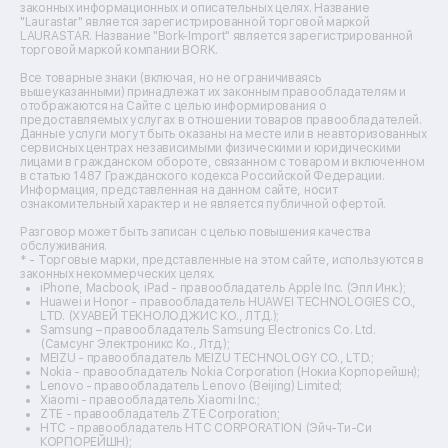
законных информационных и описательных целях. Название
Ремонт массажных кресел
"Laurastar" является зарегистрированной торговой маркой
Ремонт водонагревателей
LAURASTAR. Название "Bork-Import" является зарегистрированной
торговой маркой компании BORK.
Ремонт вытяжек
Ремонт источников бесперебойного питания
Все товарные знаки (включая, но не ограничиваясь
Ремонт пароварок
вышеуказанными) принадлежат их законным правообладателям и
отображаются на Сайте с целью информирования о
Ремонт микшерных пультов
предоставляемых услугах в отношении товаров правообладателей.
Ремонт dj-пультов
Данные услуги могут быть оказаны на месте или в неавторизованных
Ремонт кухонных плит
сервисных центрах независимыми физическими и юридическими
лицами в гражданском обороте, связанном с товаром и включенном
Ремонт стедикамов
в статью 1487 Гражданского кодекса Российской Федерации.
Ремонт оптических прицелов
Информация, представленная на данном сайте, носит
Ремонт электровелосипедов
ознакомительный характер и не является публичной офертой.
Ремонт видеокамер
Разговор может быть записан с целью повышения качества
Ремонт эхолотов
обслуживания.
Ремонт 3d-принтеров
* - Торговые марки, представленные на этом сайте, используются в
законных некоммерческих целях.
Ремонт прицелов ночного видения
iPhone, Macbook, iPad - правообладатель Apple Inc. (Эпл Инк.);
Ремонт винных шкафов
Huawei и Honor - правообладатель HUAWEI TECHNOLOGIES CO.,
LTD. (ХУАВЕЙ ТЕКНОЛОДЖИС КО., ЛТД.);
Ремонт выпрямителей
Samsung – правообладатель Samsung Electronics Co. Ltd.
Ремонт сушилок для рук
(Самсунг Электроникс Ко., Лтд.);
Ремонт дальномеров
MEIZU - правообладатель MEIZU TECHNOLOGY CO., LTD.;
Nokia - правообладатель Nokia Corporation (Нокиа Корпорейшн);
Ремонт снегоуборщиков
Lenovo - правообладатель Lenovo (Beijing) Limited;
Xiaomi - правообладатель Xiaomi Inc.;
ZTE - правообладатель ZTE Corporation;
HTC - правообладатель HTC CORPORATION (Эйч-Ти-Си
КОРПОРЕЙШН);