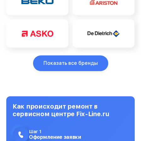
Показать все бренды
Как происходит ремонт в
сервисном центре Fix-Line.ru
Шаг 1
Оформление заявки