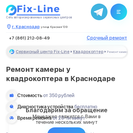
Сеть авторизированных сервисных центров
г. Краснодар
улица Красная 139
Срочный ремонт
+7 (861) 212-08-49
Сервисный центр Fix-Line
Квадрокоптер
Ремонт камеры
Ремонт камеры у
квадрокоптера в Краснодаре
Стоимость
от 350 рублей
Диагностика устройства
бесплатно
Благодарим за обращение
Менеджер свяжется с Вами в
Время ремонта
от 20-ти минут
течение нескольких минут