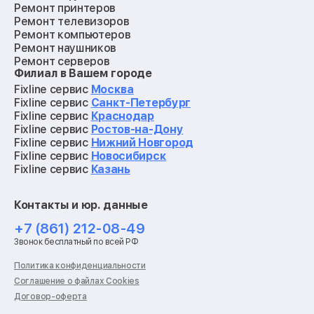
Ремонт принтеров
Ремонт телевизоров
Ремонт компьютеров
Ремонт наушников
Ремонт серверов
Филиал в Вашем городе
Ремонт мониторов
Ремонт квадрокоптеров
Fixline сервис
Москва
Ремонт электросамокатов
Fixline сервис
Санкт-Петербург
Ремонт материнских плат
Fixline сервис
Краснодар
Ремонт видеокарт
Fixline сервис
Ростов-на-Дону
Ремонт кофемашин
Fixline сервис
Нижний Новгород
Ремонт vr систем
Fixline сервис
Новосибирск
Ремонт игровых приставок
Fixline сервис
Казань
Ремонт экшн-камер
Ремонт смарт-часов
Контакты и юр. данные
Ремонт роботов-пылесосов
Ремонт холодильников
+7 (861) 212-08-49
Ремонт стиральных машин
Звонок бесплатный по всей РФ
Ремонт пылесосов
Ремонт варочных панелей
Политика конфиденциальности
Ремонт духовых шкафов
Соглашение о файлах Cookies
Ремонт кондиционеров
Договор-оферта
Ремонт кухонных комбайнов