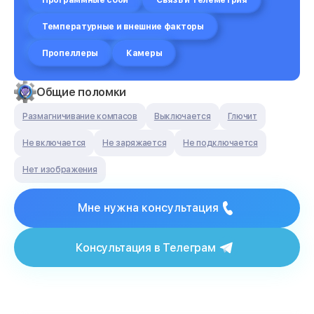
Программные сбои
Связь и телеметрия
Температурные и внешние факторы
Пропеллеры
Камеры
Общие поломки
Размагничивание компасов
Выключается
Глючит
Не включается
Не заряжается
Не подключается
Нет изображения
Мне нужна консультация
Консультация в Телеграм