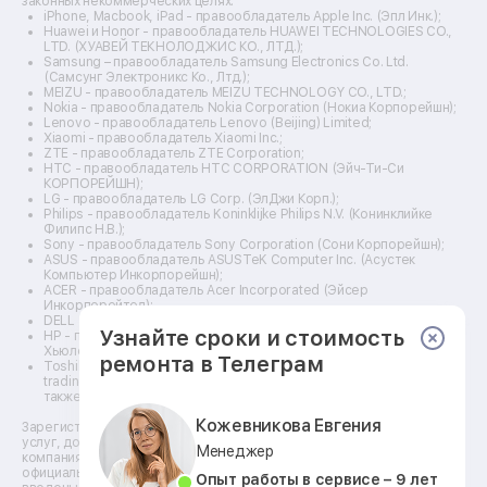
законных некоммерческих целях.
Ремонт прицелов ночного видения
iPhone, Macbook, iPad - правообладатель Apple Inc. (Эпл Инк.);
Ремонт винных шкафов
Huawei и Honor - правообладатель HUAWEI TECHNOLOGIES CO.,
LTD. (ХУАВЕЙ ТЕКНОЛОДЖИС КО., ЛТД.);
Ремонт выпрямителей
Samsung – правообладатель Samsung Electronics Co. Ltd.
Ремонт сушилок для рук
(Самсунг Электроникс Ко., Лтд.);
Ремонт дальномеров
MEIZU - правообладатель MEIZU TECHNOLOGY CO., LTD.;
Nokia - правообладатель Nokia Corporation (Нокиа Корпорейшн);
Ремонт снегоуборщиков
Lenovo - правообладатель Lenovo (Beijing) Limited;
Xiaomi - правообладатель Xiaomi Inc.;
ZTE - правообладатель ZTE Corporation;
HTC - правообладатель HTC CORPORATION (Эйч-Ти-Си
КОРПОРЕЙШН);
LG - правообладатель LG Corp. (ЭлДжи Корп.);
Philips - правообладатель Koninklijke Philips N.V. (Конинклийке
Филипс Н.В.);
Sony - правообладатель Sony Corporation (Сони Корпорейшн);
ASUS - правообладатель ASUSTeK Computer Inc. (Асустек
Компьютер Инкорпорейшн);
ACER - правообладатель Acer Incorporated (Эйсер
Инкорпорейтед);
DELL - правообладатель Dell Inc.(Делл Инк.);
Узнайте сроки и стоимость
HP - правообладатель HP Hewlett-Packard Group LLC (ЭйчПи
Хьюлетт Паккард Груп ЛЛК);
ремонта в Телеграм
Toshiba - правообладатель KABUSHIKI KAISHA TOSHIBA, also
trading as Toshiba Corporation (КАБУШИКИ КАЙША ТОШИБА
также торгующая как Тосиба Корпорейшн).
Кожевникова Евгения
Зарегистрированные товарные знаки используются для описания
услуг, доступных в сети сервисных центров АСЦ, не связанных с
Менеджер
компаниями Правообладателей товарных знаков и/или с их
официальными представителями в отношении товаров, которые уже
Опыт работы в сервисе – 9 лет