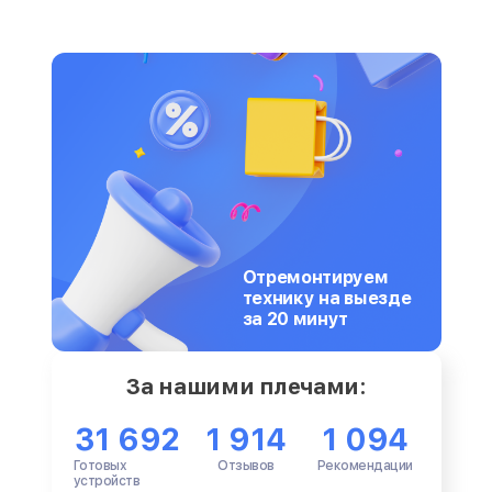
Отремонтируем
технику на выезде
за 20 минут
За нашими плечами:
31 692
1 914
1 094
Готовых
Отзывов
Рекомендации
устройств