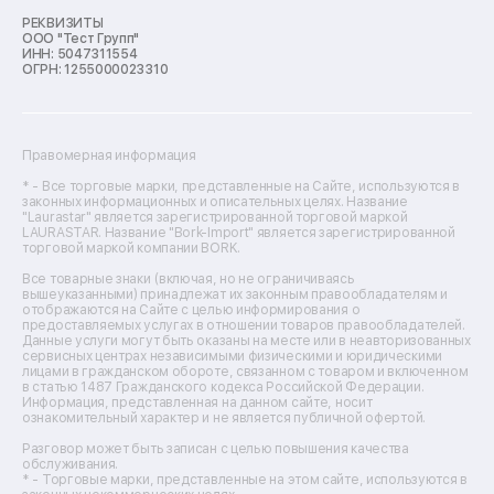
Ремонт микроволновых печей
Ремонт морозильных камер
РЕКВИЗИТЫ
ООО "Тест Групп"
Ремонт отпаривателей
ИНН: 5047311554
Ремонт плоттеров
ОГРН: 1255000023310
Ремонт посудомоечных машин
Ремонт сканеров
Ремонт сушильных машин
Ремонт фенов
Правомерная информация
Ремонт цифровых биноклей
Ремонт тепловизоров
* - Все торговые марки, представленные на Сайте, используются в
законных информационных и описательных целях. Название
Ремонт массажных кресел
"Laurastar" является зарегистрированной торговой маркой
Ремонт водонагревателей
LAURASTAR. Название "Bork-Import" является зарегистрированной
торговой маркой компании BORK.
Ремонт вытяжек
Ремонт источников бесперебойного питания
Все товарные знаки (включая, но не ограничиваясь
Ремонт пароварок
вышеуказанными) принадлежат их законным правообладателям и
отображаются на Сайте с целью информирования о
Ремонт микшерных пультов
предоставляемых услугах в отношении товаров правообладателей.
Ремонт dj-пультов
Данные услуги могут быть оказаны на месте или в неавторизованных
Ремонт кухонных плит
сервисных центрах независимыми физическими и юридическими
лицами в гражданском обороте, связанном с товаром и включенном
Ремонт стедикамов
в статью 1487 Гражданского кодекса Российской Федерации.
Ремонт оптических прицелов
Информация, представленная на данном сайте, носит
Ремонт электровелосипедов
ознакомительный характер и не является публичной офертой.
Ремонт видеокамер
Разговор может быть записан с целью повышения качества
Ремонт эхолотов
обслуживания.
Ремонт 3d-принтеров
* - Торговые марки, представленные на этом сайте, используются в