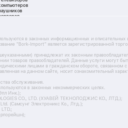
компьютеров
наушников
серверов
мониторов
квадрокоптеров
электросамокатов
материнских плат
пользуются в законных информационных и описательных це
видеокарт
вание "Bork-Import" является зарегистрированной торг
кофемашин
vr систем
ышеуказанными) принадлежат их законным правообладате
игровых приставок
нии товаров правообладателей. Данные услуги могут быт
экшн-камер
дическими лицами в гражданском обороте, связанном с 
смарт-часов
ленная на данном сайте, носит ознакомительный характ
роботов-пылесосов
холодильников
ства обслуживания.
стиральных машин
используются в законных некоммерческих целях.
пылесосов
Эпл Инк.);
варочных панелей
OLOGIES CO., LTD. (ХУАВЕЙ ТЕКНОЛОДЖИС КО., ЛТД.);
духовых шкафов
Ltd. (Самсунг Электроникс Ко., Лтд.);
кондиционеров
LTD.;
кухонных комбайнов
орпорейшн);
микроволновых печей
морозильных камер