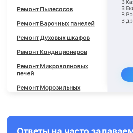
В Ка
В Ек
Ремонт Пылесосов
В Ро
В др
Ремонт Варочных панелей
Ремонт Духовых шкафов
Ремонт Кондиционеров
Ремонт Микроволновых
печей
Ремонт Морозильных
камер
Ремонт Отпаривателей
Ремонт Посудомоечных
Ответы на часто задавае
машин