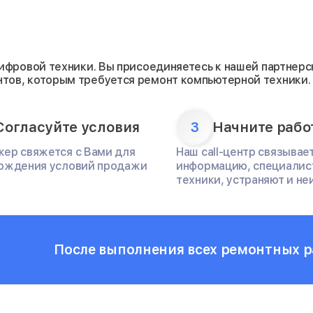
цифровой техники. Вы присоединяетесь к нашей партнер
тов, которым требуется ремонт компьютерной техники.
Согласуйте условия
3
Начните рабо
ер свяжется с Вами для
Наш call-центр связывае
рждения условий продажи
информацию, специалис
техники, устраняют и не
После выполнения всех ремонтных ра