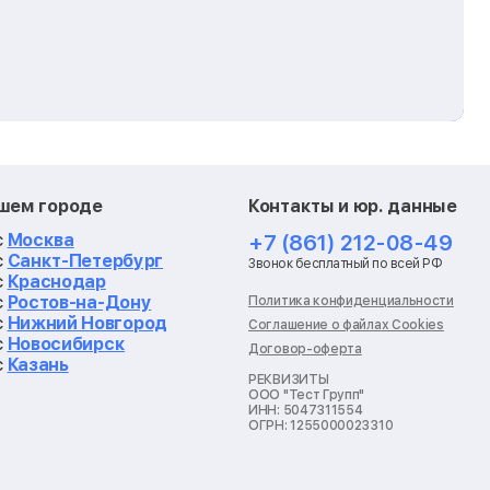
ашем городе
Контакты и юр. данные
с
Москва
+7 (861) 212-08-49
с
Санкт-Петербург
Звонок бесплатный по всей РФ
с
Краснодар
с
Ростов-на-Дону
Политика конфиденциальности
с
Нижний Новгород
Соглашение о файлах Cookies
с
Новосибирск
Договор-оферта
с
Казань
РЕКВИЗИТЫ
ООО "Тест Групп"
ИНН: 5047311554
ОГРН: 1255000023310