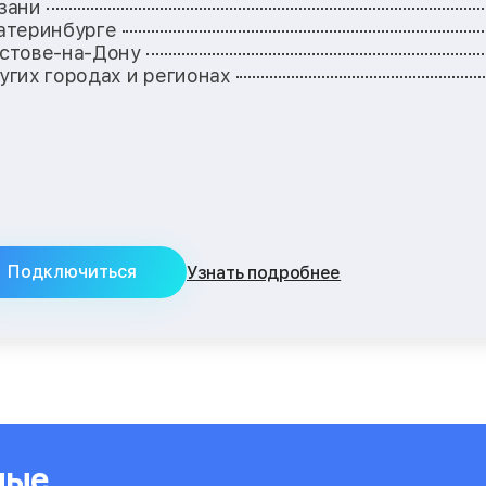
зани
атеринбурге
стове-на-Дону
угих городах и регионах
Подключиться
Узнать подробнее
мые