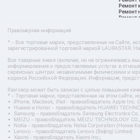
Ремонт 
Ремонт 
Ремонт 
Ремонт 
Ремонт 
Правомерная информация
Ремонт 
Ремонт 
* - Все торговые марки, представленные на Сайте, ис
Ремонт 
зарегистрированной торговой маркой LAURASTAR. Наз
Ремонт 
Ремонт 
Все товарные знаки (включая, но не ограничиваясь в
Ремонт 
информирования о предоставляемых услугах в отноше
Ремонт 
сервисных центрах независимыми физическими и юри
Ремонт 
кодекса Российской Федерации. Информация, представ
Ремонт 
Ремонт 
Разговор может быть записан с целью повышения каче
Ремонт 
* - Торговые марки, представленные на этом сайте, 
Ремонт 
iPhone, Macbook, iPad - правообладатель Apple Inc. (
Ремонт 
Huawei и Honor - правообладатель HUAWEI TECHN
Ремонт 
Samsung – правообладатель Samsung Electronics Co. 
Ремонт 
MEIZU - правообладатель MEIZU TECHNOLOGY CO., 
Ремонт 
Nokia - правообладатель Nokia Corporation (Нокиа К
Ремонт 
Lenovo - правообладатель Lenovo (Beijing) Limited;
Ремонт 
Xiaomi - правообладатель Xiaomi Inc.;