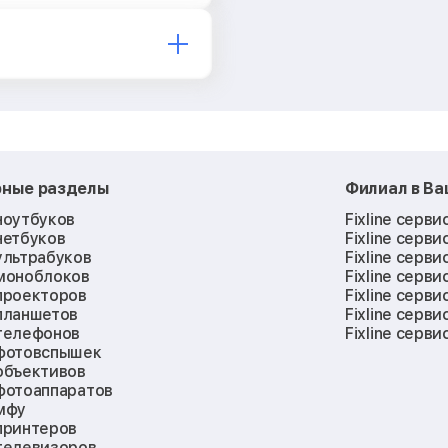
рные разделы
Филиал в В
ноутбуков
Fixline серви
нетбуков
Fixline серви
ультрабуков
Fixline серви
моноблоков
Fixline серви
проекторов
Fixline серви
планшетов
Fixline серви
телефонов
Fixline серви
фотовспышек
объективов
фотоаппаратов
мфу
принтеров
телевизоров