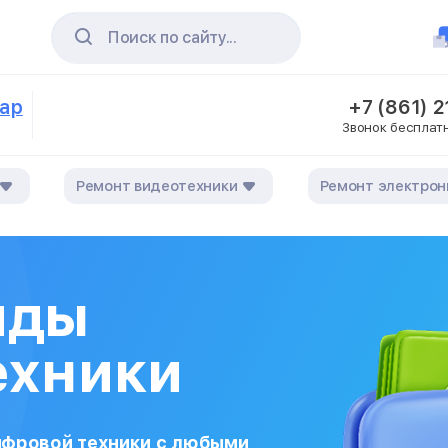
Поиск по сайту...
дар
+7 (861) 
Звонок бесплат
Ремонт видеотехники
Ремонт электрон
иды
ехники
ифровой техники с любыми