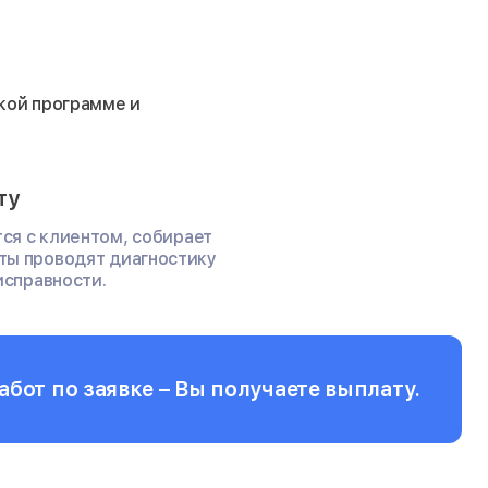
ской программе и
ту
тся с клиентом, собирает
ты проводят диагностику
исправности.
бот по заявке – Вы получаете выплату.