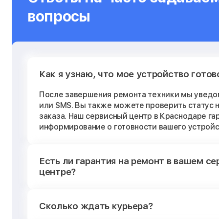
вопросы
Ремонт Фенов
Ремонт Массажных кресел
Ремонт Водонагревателей
Как я узнаю, что мое устройство готов
Ремонт Кухонных плит
После завершения ремонта техники мы уведо
или SMS. Вы также можете проверить статус н
Ремонт Винных шкафов
заказа. Наш сервисный центр в Краснодаре г
информирование о готовности вашего устройс
Ремонт Выпрямителей
Ремонт Сушилок для рук
Есть ли гарантия на ремонт в вашем с
центре?
Сколько ждать курьера?