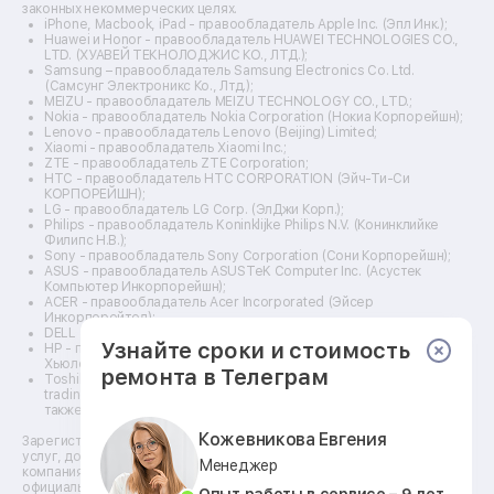
законных некоммерческих целях.
Ремонт прицелов ночного видения
iPhone, Macbook, iPad - правообладатель Apple Inc. (Эпл Инк.);
Ремонт винных шкафов
Huawei и Honor - правообладатель HUAWEI TECHNOLOGIES CO.,
LTD. (ХУАВЕЙ ТЕКНОЛОДЖИС КО., ЛТД.);
Ремонт выпрямителей
Samsung – правообладатель Samsung Electronics Co. Ltd.
Ремонт сушилок для рук
(Самсунг Электроникс Ко., Лтд.);
Ремонт дальномеров
MEIZU - правообладатель MEIZU TECHNOLOGY CO., LTD.;
Nokia - правообладатель Nokia Corporation (Нокиа Корпорейшн);
Ремонт снегоуборщиков
Lenovo - правообладатель Lenovo (Beijing) Limited;
Xiaomi - правообладатель Xiaomi Inc.;
ZTE - правообладатель ZTE Corporation;
HTC - правообладатель HTC CORPORATION (Эйч-Ти-Си
КОРПОРЕЙШН);
LG - правообладатель LG Corp. (ЭлДжи Корп.);
Philips - правообладатель Koninklijke Philips N.V. (Конинклийке
Филипс Н.В.);
Sony - правообладатель Sony Corporation (Сони Корпорейшн);
ASUS - правообладатель ASUSTeK Computer Inc. (Асустек
Компьютер Инкорпорейшн);
ACER - правообладатель Acer Incorporated (Эйсер
Инкорпорейтед);
DELL - правообладатель Dell Inc.(Делл Инк.);
Узнайте сроки и стоимость
HP - правообладатель HP Hewlett-Packard Group LLC (ЭйчПи
Хьюлетт Паккард Груп ЛЛК);
ремонта в Телеграм
Toshiba - правообладатель KABUSHIKI KAISHA TOSHIBA, also
trading as Toshiba Corporation (КАБУШИКИ КАЙША ТОШИБА
также торгующая как Тосиба Корпорейшн).
Кожевникова Евгения
Зарегистрированные товарные знаки используются для описания
услуг, доступных в сети сервисных центров АСЦ, не связанных с
Менеджер
компаниями Правообладателей товарных знаков и/или с их
официальными представителями в отношении товаров, которые уже