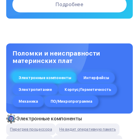
Подробнее
Поломки и неисправности
материнских плат
Электронные компоненты
Интерфейсы
Электропитание
Корпус/Герметичность
Механика
ПО/Микропрограмма
Электронные компоненты
Перегрев процессора
Не видит оперативную память