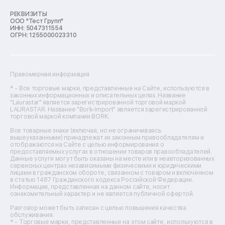
Ремонт микроволновых печей
Ремонт морозильных камер
РЕКВИЗИТЫ
ООО "Тест Групп"
Ремонт отпаривателей
ИНН: 5047311554
Ремонт плоттеров
ОГРН: 1255000023310
Ремонт посудомоечных машин
Ремонт сканеров
Ремонт сушильных машин
Ремонт фенов
Правомерная информация
Ремонт цифровых биноклей
Ремонт тепловизоров
* - Все торговые марки, представленные на Сайте, используются в
законных информационных и описательных целях. Название
Ремонт массажных кресел
"Laurastar" является зарегистрированной торговой маркой
Ремонт водонагревателей
LAURASTAR. Название "Bork-Import" является зарегистрированной
торговой маркой компании BORK.
Ремонт вытяжек
Ремонт источников бесперебойного питания
Все товарные знаки (включая, но не ограничиваясь
Ремонт пароварок
вышеуказанными) принадлежат их законным правообладателям и
отображаются на Сайте с целью информирования о
Ремонт микшерных пультов
предоставляемых услугах в отношении товаров правообладателей.
Ремонт dj-пультов
Данные услуги могут быть оказаны на месте или в неавторизованных
Ремонт кухонных плит
сервисных центрах независимыми физическими и юридическими
лицами в гражданском обороте, связанном с товаром и включенном
Ремонт стедикамов
в статью 1487 Гражданского кодекса Российской Федерации.
Ремонт оптических прицелов
Информация, представленная на данном сайте, носит
Ремонт электровелосипедов
ознакомительный характер и не является публичной офертой.
Ремонт видеокамер
Разговор может быть записан с целью повышения качества
Ремонт эхолотов
обслуживания.
Ремонт 3d-принтеров
* - Торговые марки, представленные на этом сайте, используются в