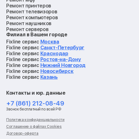
Ремонт принтеров
Ремонт телевизоров
Ремонт компьютеров
Ремонт наушников
Ремонт серверов
Филиал в Вашем городе
Ремонт мониторов
Ремонт квадрокоптеров
Fixline сервис
Москва
Ремонт электросамокатов
Fixline сервис
Санкт-Петербург
Ремонт материнских плат
Fixline сервис
Краснодар
Ремонт видеокарт
Fixline сервис
Ростов-на-Дону
Ремонт кофемашин
Fixline сервис
Нижний Новгород
Ремонт vr систем
Fixline сервис
Новосибирск
Ремонт игровых приставок
Fixline сервис
Казань
Ремонт экшн-камер
Ремонт смарт-часов
Контакты и юр. данные
Ремонт роботов-пылесосов
Ремонт холодильников
+7 (861) 212-08-49
Ремонт стиральных машин
Звонок бесплатный по всей РФ
Ремонт пылесосов
Ремонт варочных панелей
Политика конфиденциальности
Ремонт духовых шкафов
Соглашение о файлах Cookies
Ремонт кондиционеров
Договор-оферта
Ремонт кухонных комбайнов