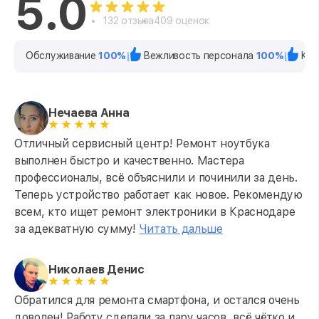
5.0
132 отзыва
409 оценок
Обслуживание
100%
Вежливость персонала
100%
Кач
Нечаева Анна
Отличный сервисный центр! Ремонт ноутбука
выполнен быстро и качественно. Мастера
профессионалы, всё объяснили и починили за день.
Теперь устройство работает как новое. Рекомендую
всем, кто ищет ремонт электроники в Краснодаре
за адекватную сумму!
Читать дальше
Николаев Денис
Обратился для ремонта смартфона, и остался очень
доволен! Работу сделали за пару часов, всё чётко и