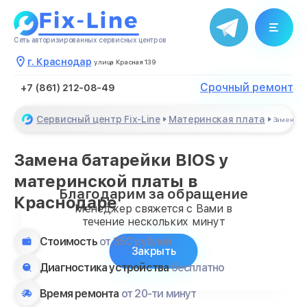
Сеть авторизированных сервисных центров
г. Краснодар
улица Красная 139
Срочный ремонт
+7 (861) 212-08-49
Сервисный центр Fix-Line
Материнская плата
Замена б
Замена батарейки BIOS у
материнской платы в
Благодарим за обращение
Краснодаре
Менеджер свяжется с Вами в
течение нескольких минут
Стоимость
от 350 рублей
Закрыть
Диагностика устройства
бесплатно
Время ремонта
от 20-ти минут