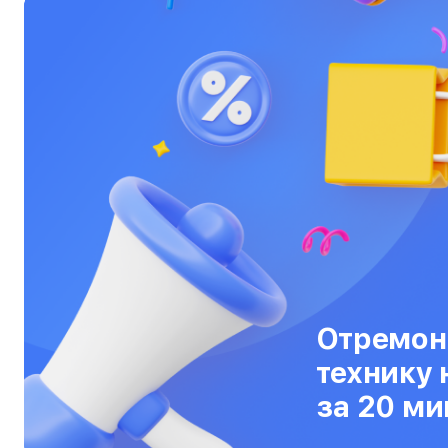
Тепловизоры
Ультрабуки
Фены
Фотоаппараты
Фотовспышки
Холодильники
Цифровые бинокли
Экшн-камеры
Отремон
Электровелосипеды
технику 
Электросамокаты
за 20 ми
Эхолоты