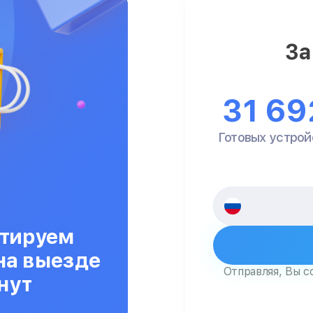
За
31 69
Готовых устрой
тируем
на выезде
Отправляя, Вы с
нут