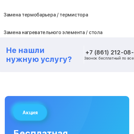
Замена термобарьера / термистора
Замена нагревательного элемента / стола
Не нашли
Замена блока питания
+7 (861) 212-08
нужную услугу?
Звонок бесплатный по вс
Замена шагового двигателя
Замена вентилятора охлаждения
Замена платы лазерного модуля
Акция
Замена материнской платы
Бесплатная