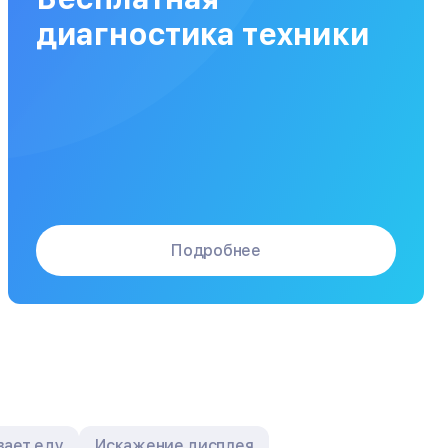
Заказать
от 120 мин
от 5000₽
диагностика техники
Подробнее
вает еду
Искажение дисплея