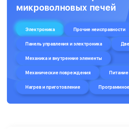
Объективы
микроволновых печей
Оптические прицелы
Отпариватели
Электроника
Прочие неисправности
Компьютеры
Панель управления и электроника
Две
Пароварки
Механика и внутренние элементы
Планшеты
Плоттеры
Механические повреждения
Питание 
Посудомоечные машины
Нагрев и приготовление
Программное
Принтеры
Прицелы ночного видения
Проекторы