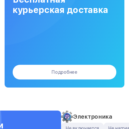
Сборка / разборка принтера
курьерская доставка
Подробнее
Электроника
и
Не включается
Не нагре