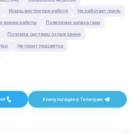
Искры внутри при работе
Не работает гриль
о время работы
Появление запаха гари
Поломка системы охлаждения
пки
Не горит подсветка
ия
Консультация в Телеграм