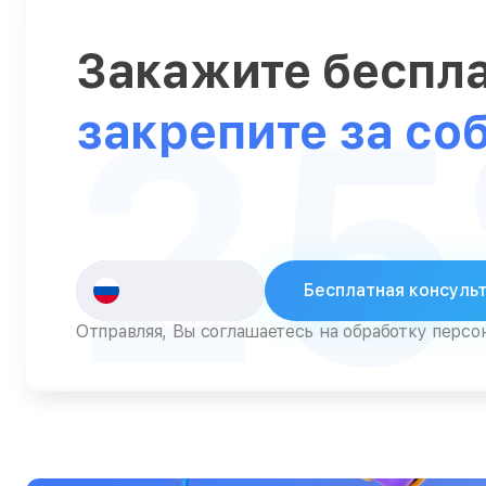
Пылесосы
Роботы-пылесосы
Закажите беспл
2
Серверы
закрепите за со
Сканеры
Смарт-часы
Снегоуборщики
Стедикамы
Бесплатная консуль
Стиральные машины
Отправляя, Вы соглашаетесь на обработку перс
Сушилки для рук
Сушильные машины
Телевизоры
Телефоны