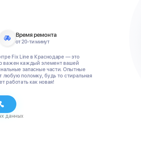
Время ремонта
от 20-ти минут
ре Fix Line в Краснодаре — это
ко важен каждый элемент вашей
инальные запасные части. Опытные
т любую поломку, будь то стиральная
т работать как новая!
ых данных