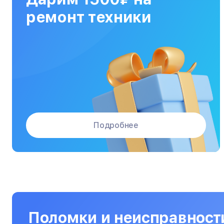
МФУ
ремонт техники
Массажные кресла
Материнские платы
Микроволновые печи
Микшерные пульты
Мониторы
Подробнее
Моноблоки
Морозильные камеры
Наушники
Нетбуки
Ноутбуки
Поломки и неисправност