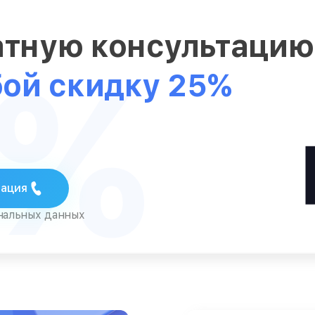
атную консультаци
5%
бой скидку 25%
тация
ональных данных