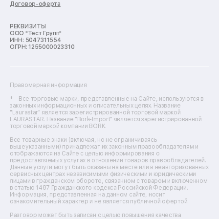
Договор-оферта
Ремонт кухонных комбайнов
Ремонт микроволновых печей
Ремонт морозильных камер
РЕКВИЗИТЫ
ООО "Тест Групп"
Ремонт отпаривателей
ИНН: 5047311554
Ремонт плоттеров
ОГРН: 1255000023310
Ремонт посудомоечных машин
Ремонт сканеров
Ремонт сушильных машин
Ремонт фенов
Правомерная информация
Ремонт цифровых биноклей
Ремонт тепловизоров
* - Все торговые марки, представленные на Сайте, используются в
законных информационных и описательных целях. Название
Ремонт массажных кресел
"Laurastar" является зарегистрированной торговой маркой
Ремонт водонагревателей
LAURASTAR. Название "Bork-Import" является зарегистрированной
торговой маркой компании BORK.
Ремонт вытяжек
Ремонт источников бесперебойного питания
Все товарные знаки (включая, но не ограничиваясь
Ремонт пароварок
вышеуказанными) принадлежат их законным правообладателям и
отображаются на Сайте с целью информирования о
Ремонт микшерных пультов
предоставляемых услугах в отношении товаров правообладателей.
Ремонт dj-пультов
Данные услуги могут быть оказаны на месте или в неавторизованных
Ремонт кухонных плит
сервисных центрах независимыми физическими и юридическими
лицами в гражданском обороте, связанном с товаром и включенном
Ремонт стедикамов
в статью 1487 Гражданского кодекса Российской Федерации.
Ремонт оптических прицелов
Информация, представленная на данном сайте, носит
Ремонт электровелосипедов
ознакомительный характер и не является публичной офертой.
Ремонт видеокамер
Разговор может быть записан с целью повышения качества