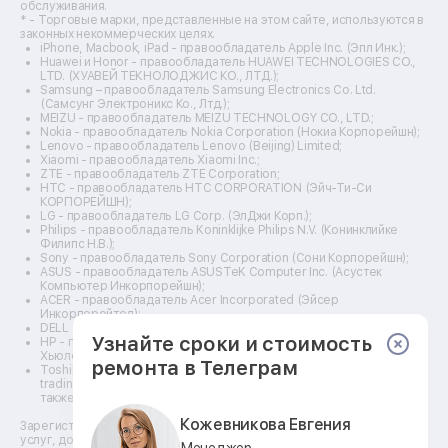
Ремонт эхолотов
обслуживания.
Ремонт 3d-принтеров
* - Торговые марки, представленные на этом сайте, используются в
законных некоммерческих целях.
Ремонт прицелов ночного видения
iPhone, Macbook, iPad - правообладатель Apple Inc. (Эпл Инк.);
Ремонт винных шкафов
Huawei и Honor - правообладатель HUAWEI TECHNOLOGIES CO.,
LTD. (ХУАВЕЙ ТЕКНОЛОДЖИС КО., ЛТД.);
Ремонт выпрямителей
Samsung – правообладатель Samsung Electronics Co. Ltd.
Ремонт сушилок для рук
(Самсунг Электроникс Ко., Лтд.);
Ремонт дальномеров
MEIZU - правообладатель MEIZU TECHNOLOGY CO., LTD.;
Nokia - правообладатель Nokia Corporation (Нокиа Корпорейшн);
Ремонт снегоуборщиков
Lenovo - правообладатель Lenovo (Beijing) Limited;
Xiaomi - правообладатель Xiaomi Inc.;
ZTE - правообладатель ZTE Corporation;
HTC - правообладатель HTC CORPORATION (Эйч-Ти-Си
КОРПОРЕЙШН);
LG - правообладатель LG Corp. (ЭлДжи Корп.);
Philips - правообладатель Koninklijke Philips N.V. (Конинклийке
Филипс Н.В.);
Sony - правообладатель Sony Corporation (Сони Корпорейшн);
ASUS - правообладатель ASUSTeK Computer Inc. (Асустек
Компьютер Инкорпорейшн);
ACER - правообладатель Acer Incorporated (Эйсер
Инкорпорейтед);
DELL - правообладатель Dell Inc.(Делл Инк.);
Узнайте сроки и стоимость
HP - правообладатель HP Hewlett-Packard Group LLC (ЭйчПи
Хьюлетт Паккард Груп ЛЛК);
ремонта в Телеграм
Toshiba - правообладатель KABUSHIKI KAISHA TOSHIBA, also
trading as Toshiba Corporation (КАБУШИКИ КАЙША ТОШИБА
также торгующая как Тосиба Корпорейшн).
Кожевникова Евгения
Зарегистрированные товарные знаки используются для описания
услуг, доступных в сети сервисных центров АСЦ, не связанных с