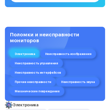
Поломки и неисправности
мониторов
Электроника
Неисправность изображения
Неисправность управления
Неисправность интерфейсов
Прочие неисправности
Неисправность звука
Механические повреждения
Электроника