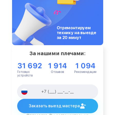
Отремонтируем
технику на выезде
за 20 минут
За нашими плечами:
31 692
1 914
1 094
Готовых
Отзывов
Рекомендации
устройств
Заказать выезд мастера