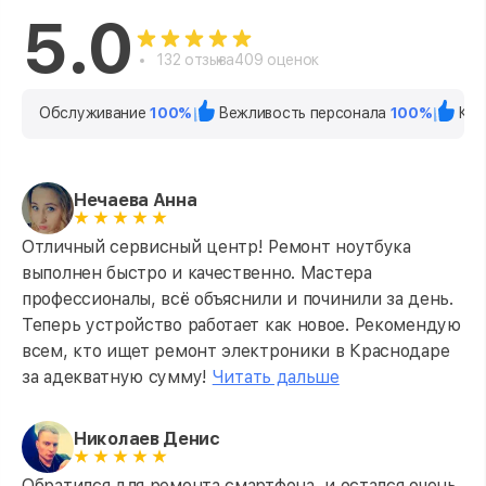
5.0
132 отзыва
409 оценок
Обслуживание
100%
Вежливость персонала
100%
Кач
Нечаева Анна
Отличный сервисный центр! Ремонт ноутбука
выполнен быстро и качественно. Мастера
профессионалы, всё объяснили и починили за день.
Теперь устройство работает как новое. Рекомендую
всем, кто ищет ремонт электроники в Краснодаре
за адекватную сумму!
Читать дальше
Николаев Денис
Обратился для ремонта смартфона, и остался очень