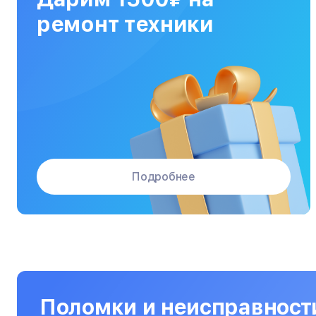
МФУ
ремонт техники
Массажные кресла
Материнские платы
Микроволновые печи
Микшерные пульты
Мониторы
Подробнее
Моноблоки
Морозильные камеры
Наушники
Нетбуки
Ноутбуки
Поломки и неисправност