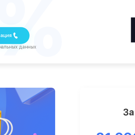
5%
тация
ональных данных
За