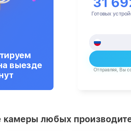
31 69
Готовых устрой
тируем
на выезде
Отправляя, Вы с
нут
 камеры любых производит