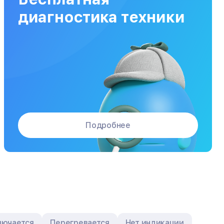
Заказать
от 120 мин
от 5000₽
диагностика техники
Подробнее
лючается
Перегревается
Нет индикации