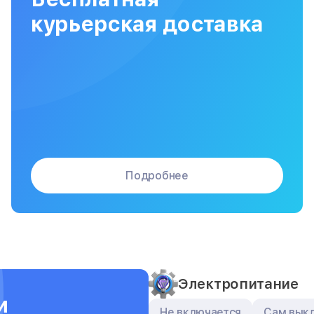
Сборка / разборка принтера
курьерская доставка
Подробнее
Электропитание
и
Не включается
Сам вык