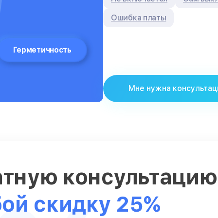
Ошибка платы
Герметичность
Мне нужна консультац
атную консультаци
бой скидку 25%