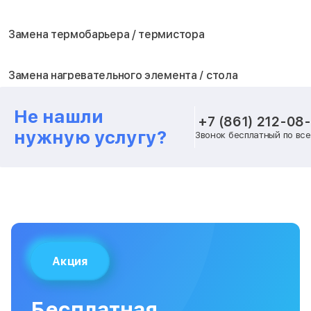
Замена термобарьера / термистора
Замена нагревательного элемента / стола
Не нашли
Замена блока питания
+7 (861) 212-08
нужную услугу?
Звонок бесплатный по вс
Замена шагового двигателя
Замена вентилятора охлаждения
Замена платы лазерного модуля
Акция
Замена материнской платы
Бесплатная