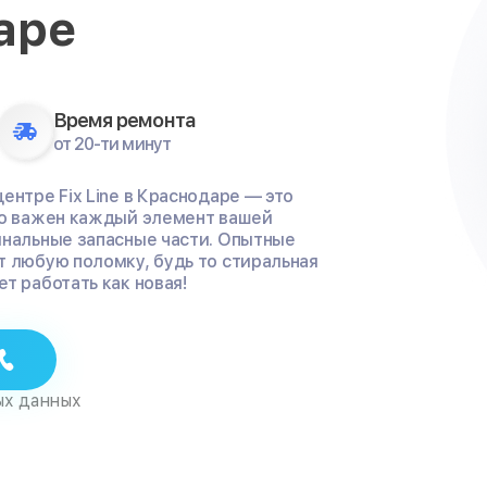
аре
Время ремонта
от 20-ти минут
ентре Fix Line в Краснодаре — это
ко важен каждый элемент вашей
инальные запасные части. Опытные
т любую поломку, будь то стиральная
т работать как новая!
ых данных