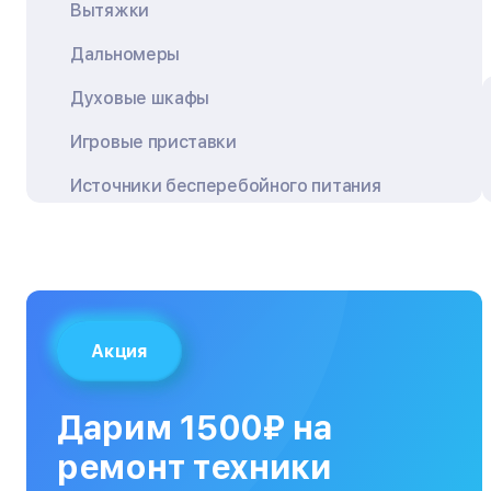
Вытяжки
Дальномеры
Духовые шкафы
Игровые приставки
Источники бесперебойного питания
Квадрокоптеры
Кондиционеры
Кофемашины
Акция
Кухонные плиты
Кухонные комбайны
Дарим 1500₽ на
МФУ
ремонт техники