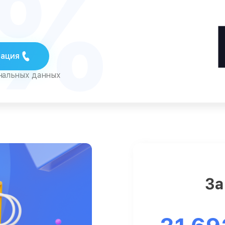
5%
тация
ональных данных
За