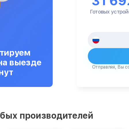
31 69
Готовых устрой
тируем
на выезде
Отправляя, Вы с
нут
бых производителей