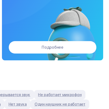
Подробнее
ерывается звук
Не работает микрофон
а
Нет звука
Один наушник не работает