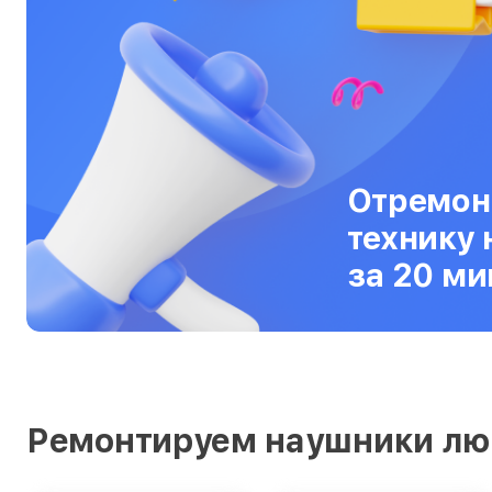
Ультрабуки
Фены
Фотоаппараты
Фотовспышки
Отремон
Холодильники
технику 
Цифровые бинокли
за 20 ми
Экшн-камеры
Электровелосипеды
Электросамокаты
Эхолоты
Ремонтируем наушники лю