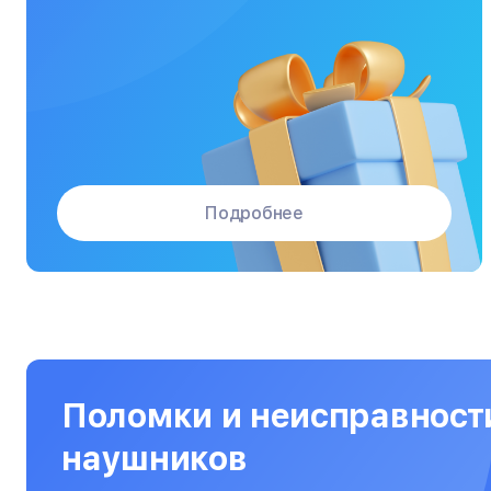
Массажные кресла
Материнские платы
Микроволновые печи
Микшерные пульты
Мониторы
Подробнее
Моноблоки
Морозильные камеры
Наушники
Нетбуки
Ноутбуки
Поломки и неисправност
Объективы
наушников
Оптические прицелы