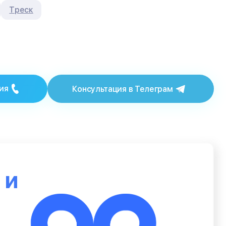
Треск
ия
Консультация в Телеграм
ю
и