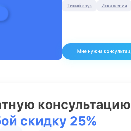
Тихий звук
Искажения
Мне нужна консультац
атную консультаци
бой скидку 25%