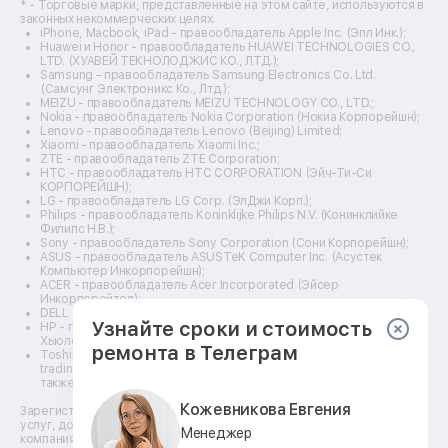
Ремонт 3d-принтеров
* - Торговые марки, представленные на этом сайте, используются в
законных некоммерческих целях.
Ремонт прицелов ночного видения
iPhone, Macbook, iPad - правообладатель Apple Inc. (Эпл Инк.);
Ремонт винных шкафов
Huawei и Honor - правообладатель HUAWEI TECHNOLOGIES CO.,
LTD. (ХУАВЕЙ ТЕКНОЛОДЖИС КО., ЛТД.);
Ремонт выпрямителей
Samsung – правообладатель Samsung Electronics Co. Ltd.
Ремонт сушилок для рук
(Самсунг Электроникс Ко., Лтд.);
Ремонт дальномеров
MEIZU - правообладатель MEIZU TECHNOLOGY CO., LTD.;
Nokia - правообладатель Nokia Corporation (Нокиа Корпорейшн);
Ремонт снегоуборщиков
Lenovo - правообладатель Lenovo (Beijing) Limited;
Xiaomi - правообладатель Xiaomi Inc.;
ZTE - правообладатель ZTE Corporation;
HTC - правообладатель HTC CORPORATION (Эйч-Ти-Си
КОРПОРЕЙШН);
LG - правообладатель LG Corp. (ЭлДжи Корп.);
Philips - правообладатель Koninklijke Philips N.V. (Конинклийке
Филипс Н.В.);
Sony - правообладатель Sony Corporation (Сони Корпорейшн);
ASUS - правообладатель ASUSTeK Computer Inc. (Асустек
Компьютер Инкорпорейшн);
ACER - правообладатель Acer Incorporated (Эйсер
Инкорпорейтед);
DELL - правообладатель Dell Inc.(Делл Инк.);
Узнайте сроки и стоимость
HP - правообладатель HP Hewlett-Packard Group LLC (ЭйчПи
Хьюлетт Паккард Груп ЛЛК);
ремонта в Телеграм
Toshiba - правообладатель KABUSHIKI KAISHA TOSHIBA, also
trading as Toshiba Corporation (КАБУШИКИ КАЙША ТОШИБА
также торгующая как Тосиба Корпорейшн).
Кожевникова Евгения
Зарегистрированные товарные знаки используются для описания
услуг, доступных в сети сервисных центров АСЦ, не связанных с
Менеджер
компаниями Правообладателей товарных знаков и/или с их