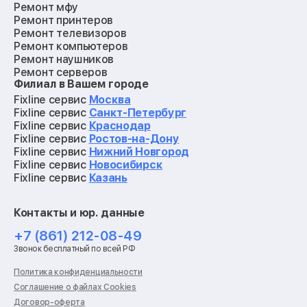
Ремонт мфу
Ремонт принтеров
Ремонт телевизоров
Ремонт компьютеров
Ремонт наушников
Ремонт серверов
Филиал в Вашем городе
Ремонт мониторов
Ремонт квадрокоптеров
Fixline сервис
Москва
Ремонт электросамокатов
Fixline сервис
Санкт-Петербург
Ремонт материнских плат
Fixline сервис
Краснодар
Ремонт видеокарт
Fixline сервис
Ростов-на-Дону
Ремонт кофемашин
Fixline сервис
Нижний Новгород
Ремонт vr систем
Fixline сервис
Новосибирск
Ремонт игровых приставок
Fixline сервис
Казань
Ремонт экшн-камер
Ремонт смарт-часов
Контакты и юр. данные
Ремонт роботов-пылесосов
Ремонт холодильников
+7 (861) 212-08-49
Ремонт стиральных машин
Звонок бесплатный по всей РФ
Ремонт пылесосов
Ремонт варочных панелей
Политика конфиденциальности
Ремонт духовых шкафов
Соглашение о файлах Cookies
Ремонт кондиционеров
Договор-оферта
Ремонт кухонных комбайнов