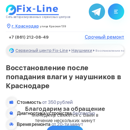
Сеть авторизированных сервисных центров
г. Краснодар
улица Красная 139
Срочный ремонт
+7 (861) 212-08-49
Сервисный центр Fix-Line
Наушники
Восстановление после 
Восстановление после
попадания влаги у наушников в
Краснодаре
Стоимость
от 350 рублей
Благодарим за обращение
Диагностика устройства
бесплатно
Менеджер свяжется с Вами в
течение нескольких минут
Время ремонта
от 20-ти минут