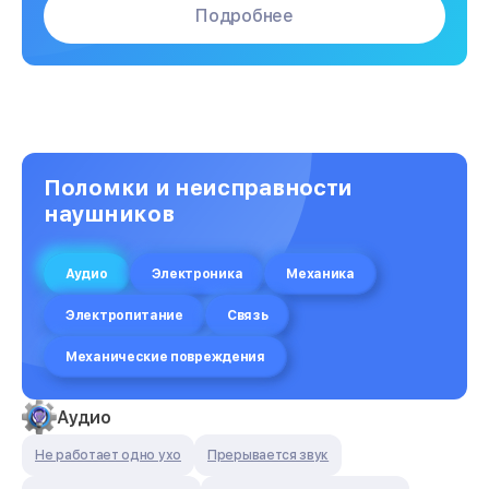
Подробнее
Поломки и неисправности
наушников
Аудио
Электроника
Механика
Электропитание
Связь
Механические повреждения
Аудио
Не работает одно ухо
Прерывается звук