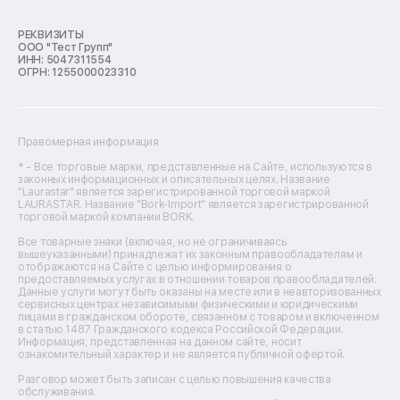
Ремонт микроволновых печей
Ремонт морозильных камер
РЕКВИЗИТЫ
ООО "Тест Групп"
Ремонт отпаривателей
ИНН: 5047311554
Ремонт плоттеров
ОГРН: 1255000023310
Ремонт посудомоечных машин
Ремонт сканеров
Ремонт сушильных машин
Ремонт фенов
Правомерная информация
Ремонт цифровых биноклей
Ремонт тепловизоров
* - Все торговые марки, представленные на Сайте, используются в
законных информационных и описательных целях. Название
Ремонт массажных кресел
"Laurastar" является зарегистрированной торговой маркой
Ремонт водонагревателей
LAURASTAR. Название "Bork-Import" является зарегистрированной
торговой маркой компании BORK.
Ремонт вытяжек
Ремонт источников бесперебойного питания
Все товарные знаки (включая, но не ограничиваясь
Ремонт пароварок
вышеуказанными) принадлежат их законным правообладателям и
отображаются на Сайте с целью информирования о
Ремонт микшерных пультов
предоставляемых услугах в отношении товаров правообладателей.
Ремонт dj-пультов
Данные услуги могут быть оказаны на месте или в неавторизованных
Ремонт кухонных плит
сервисных центрах независимыми физическими и юридическими
лицами в гражданском обороте, связанном с товаром и включенном
Ремонт стедикамов
в статью 1487 Гражданского кодекса Российской Федерации.
Ремонт оптических прицелов
Информация, представленная на данном сайте, носит
Ремонт электровелосипедов
ознакомительный характер и не является публичной офертой.
Ремонт видеокамер
Разговор может быть записан с целью повышения качества
Ремонт эхолотов
обслуживания.