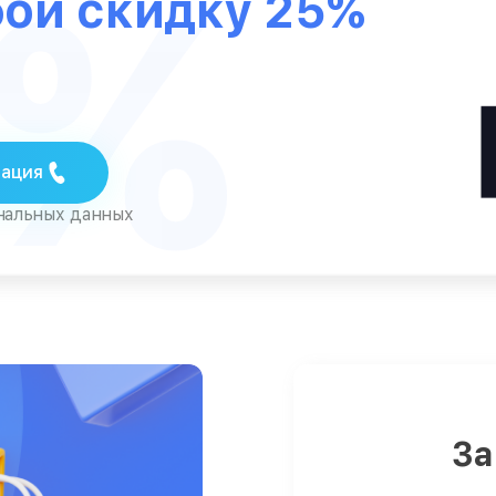
5%
бой скидку 25%
тация
ональных данных
За