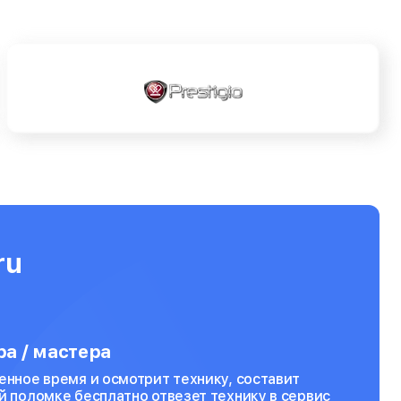
ru
а / мастера
енное время и осмотрит технику, составит
й поломке бесплатно отвезет технику в сервис