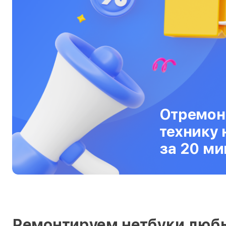
Серверы
Сканеры
Смарт-часы
Снегоуборщики
Стедикамы
Отремон
Стиральные машины
технику 
Сушилки для рук
за 20 ми
Сушильные машины
Телевизоры
Телефоны
Тепловизоры
Ремонтируем нетбуки люб