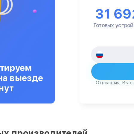
31 69
Готовых устрой
тируем
на выезде
Отправляя, Вы с
нут
ых производителей