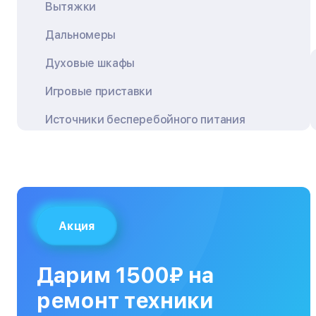
Вытяжки
Дальномеры
Духовые шкафы
Игровые приставки
Источники бесперебойного питания
Квадрокоптеры
Кондиционеры
Кофемашины
Акция
Кухонные плиты
Кухонные комбайны
Дарим 1500₽ на
МФУ
ремонт техники