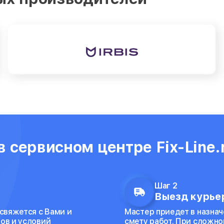
 сервисном центре Fix-Line.
Шаг 2
Выезд курьер
 свяжется с Вами и
Мастер приедет в назнач
ов и условий
смету работ. При сложно