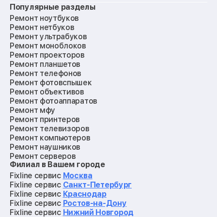
Популярные разделы
Ремонт ноутбуков
Ремонт нетбуков
Ремонт ультрабуков
Ремонт моноблоков
Ремонт проекторов
Ремонт планшетов
Ремонт телефонов
Ремонт фотовспышек
Ремонт объективов
Ремонт фотоаппаратов
Ремонт мфу
Ремонт принтеров
Ремонт телевизоров
Ремонт компьютеров
Ремонт наушников
Ремонт серверов
Филиал в Вашем городе
Ремонт мониторов
Ремонт квадрокоптеров
Fixline сервис
Москва
Ремонт электросамокатов
Fixline сервис
Санкт-Петербург
Ремонт материнских плат
Fixline сервис
Краснодар
Ремонт видеокарт
Fixline сервис
Ростов-на-Дону
Ремонт кофемашин
Fixline сервис
Нижний Новгород