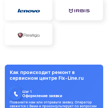
Как происходит ремонт в
сервисном центре Fix-Line.ru
Шаг 1
Оформление заявки
Позвоните нам или отправьте заявку. Оператор
свяжется с Вами и проконсультирует по вопросам