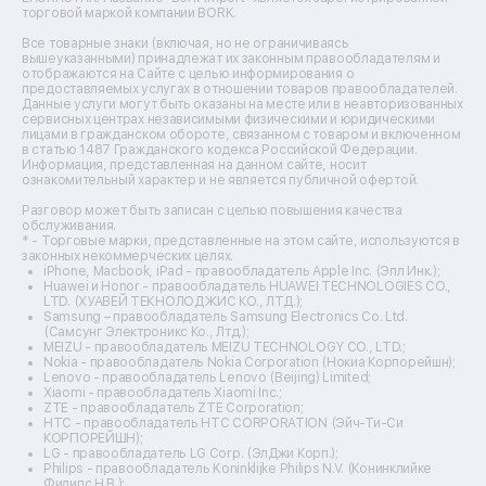
торговой маркой компании BORK.
Ремонт вытяжек
Ремонт источников бесперебойного питания
Все товарные знаки (включая, но не ограничиваясь
Ремонт пароварок
вышеуказанными) принадлежат их законным правообладателям и
отображаются на Сайте с целью информирования о
Ремонт микшерных пультов
предоставляемых услугах в отношении товаров правообладателей.
Ремонт dj-пультов
Данные услуги могут быть оказаны на месте или в неавторизованных
Ремонт кухонных плит
сервисных центрах независимыми физическими и юридическими
лицами в гражданском обороте, связанном с товаром и включенном
Ремонт стедикамов
в статью 1487 Гражданского кодекса Российской Федерации.
Ремонт оптических прицелов
Информация, представленная на данном сайте, носит
Ремонт электровелосипедов
ознакомительный характер и не является публичной офертой.
Ремонт видеокамер
Разговор может быть записан с целью повышения качества
Ремонт эхолотов
обслуживания.
Ремонт 3d-принтеров
* - Торговые марки, представленные на этом сайте, используются в
законных некоммерческих целях.
Ремонт прицелов ночного видения
iPhone, Macbook, iPad - правообладатель Apple Inc. (Эпл Инк.);
Ремонт винных шкафов
Huawei и Honor - правообладатель HUAWEI TECHNOLOGIES CO.,
LTD. (ХУАВЕЙ ТЕКНОЛОДЖИС КО., ЛТД.);
Ремонт выпрямителей
Samsung – правообладатель Samsung Electronics Co. Ltd.
Ремонт сушилок для рук
(Самсунг Электроникс Ко., Лтд.);
Ремонт дальномеров
MEIZU - правообладатель MEIZU TECHNOLOGY CO., LTD.;
Nokia - правообладатель Nokia Corporation (Нокиа Корпорейшн);
Ремонт снегоуборщиков
Lenovo - правообладатель Lenovo (Beijing) Limited;
Xiaomi - правообладатель Xiaomi Inc.;
ZTE - правообладатель ZTE Corporation;
HTC - правообладатель HTC CORPORATION (Эйч-Ти-Си
КОРПОРЕЙШН);
LG - правообладатель LG Corp. (ЭлДжи Корп.);
Philips - правообладатель Koninklijke Philips N.V. (Конинклийке
Филипс Н.В.);