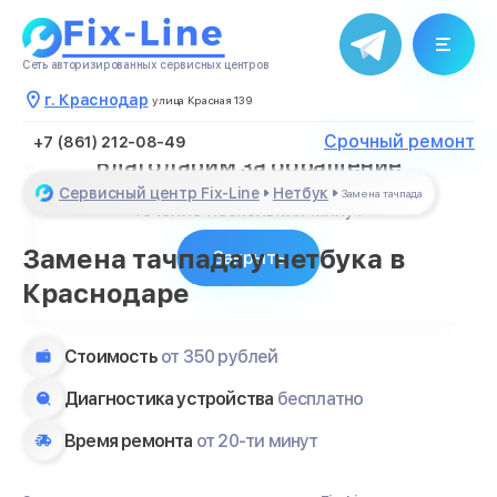
Сеть авторизированных сервисных центров
г. Краснодар
улица Красная 139
Срочный ремонт
+7 (861) 212-08-49
Благодарим за обращение
Менеджер свяжется с Вами в
Сервисный центр Fix-Line
Нетбук
Замена тачпада
течение нескольких минут
Замена тачпада у нетбука в
Закрыть
Краснодаре
Стоимость
от 350 рублей
Диагностика устройства
бесплатно
Время ремонта
от 20-ти минут