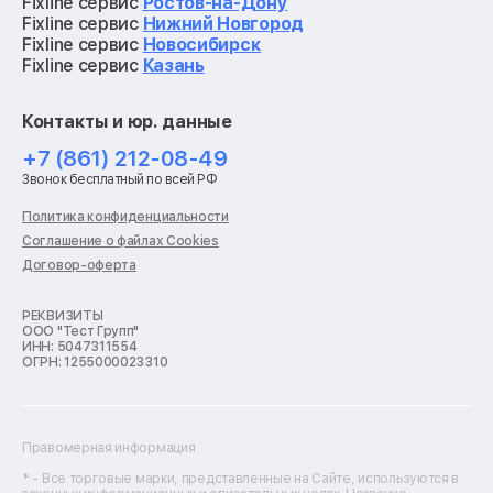
Ремонт видеокарт
Fixline сервис
Ростов-на-Дону
Ремонт кофемашин
Fixline сервис
Нижний Новгород
Ремонт vr систем
Fixline сервис
Новосибирск
Ремонт игровых приставок
Fixline сервис
Казань
Ремонт экшн-камер
Ремонт смарт-часов
Контакты и юр. данные
Ремонт роботов-пылесосов
Ремонт холодильников
+7 (861) 212-08-49
Ремонт стиральных машин
Звонок бесплатный по всей РФ
Ремонт пылесосов
Ремонт варочных панелей
Политика конфиденциальности
Ремонт духовых шкафов
Соглашение о файлах Cookies
Ремонт кондиционеров
Договор-оферта
Ремонт кухонных комбайнов
Ремонт микроволновых печей
Ремонт морозильных камер
РЕКВИЗИТЫ
ООО "Тест Групп"
Ремонт отпаривателей
ИНН: 5047311554
Ремонт плоттеров
ОГРН: 1255000023310
Ремонт посудомоечных машин
Ремонт сканеров
Ремонт сушильных машин
Ремонт фенов
Правомерная информация
Ремонт цифровых биноклей
Ремонт тепловизоров
* - Все торговые марки, представленные на Сайте, используются в