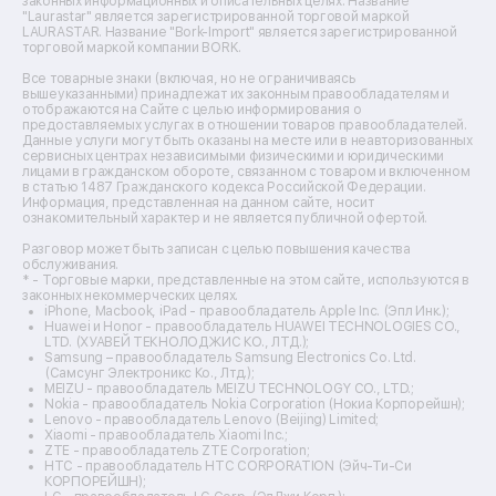
законных информационных и описательных целях. Название
Ремонт массажных кресел
"Laurastar" является зарегистрированной торговой маркой
Ремонт водонагревателей
LAURASTAR. Название "Bork-Import" является зарегистрированной
торговой маркой компании BORK.
Ремонт вытяжек
Ремонт источников бесперебойного питания
Все товарные знаки (включая, но не ограничиваясь
Ремонт пароварок
вышеуказанными) принадлежат их законным правообладателям и
отображаются на Сайте с целью информирования о
Ремонт микшерных пультов
предоставляемых услугах в отношении товаров правообладателей.
Ремонт dj-пультов
Данные услуги могут быть оказаны на месте или в неавторизованных
Ремонт кухонных плит
сервисных центрах независимыми физическими и юридическими
лицами в гражданском обороте, связанном с товаром и включенном
Ремонт стедикамов
в статью 1487 Гражданского кодекса Российской Федерации.
Ремонт оптических прицелов
Информация, представленная на данном сайте, носит
Ремонт электровелосипедов
ознакомительный характер и не является публичной офертой.
Ремонт видеокамер
Разговор может быть записан с целью повышения качества
Ремонт эхолотов
обслуживания.
Ремонт 3d-принтеров
* - Торговые марки, представленные на этом сайте, используются в
законных некоммерческих целях.
Ремонт прицелов ночного видения
iPhone, Macbook, iPad - правообладатель Apple Inc. (Эпл Инк.);
Ремонт винных шкафов
Huawei и Honor - правообладатель HUAWEI TECHNOLOGIES CO.,
LTD. (ХУАВЕЙ ТЕКНОЛОДЖИС КО., ЛТД.);
Ремонт выпрямителей
Samsung – правообладатель Samsung Electronics Co. Ltd.
Ремонт сушилок для рук
(Самсунг Электроникс Ко., Лтд.);
Ремонт дальномеров
MEIZU - правообладатель MEIZU TECHNOLOGY CO., LTD.;
Nokia - правообладатель Nokia Corporation (Нокиа Корпорейшн);
Ремонт снегоуборщиков
Lenovo - правообладатель Lenovo (Beijing) Limited;
Xiaomi - правообладатель Xiaomi Inc.;
ZTE - правообладатель ZTE Corporation;
HTC - правообладатель HTC CORPORATION (Эйч-Ти-Си
КОРПОРЕЙШН);