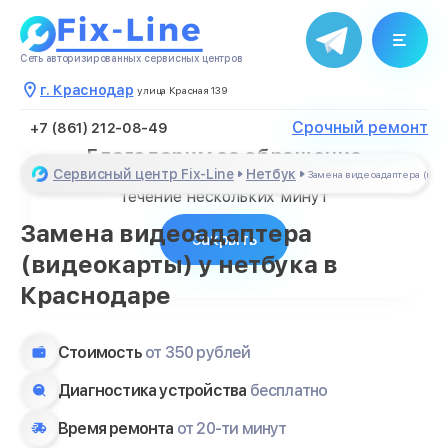
Сеть авторизированных сервисных центров
г. Краснодар
улица Красная 139
Срочный ремонт
+7 (861) 212-08-49
Благодарим за обращение
Сервисный центр Fix-Line
Нетбук
Менеджер свяжется с Вами в
Замена видеоадаптера (вид
течение нескольких минут
Замена видеоадаптера
Закрыть
(видеокарты) у нетбука в
Краснодаре
Стоимость
от 350 рублей
Диагностика устройства
бесплатно
Время ремонта
от 20-ти минут