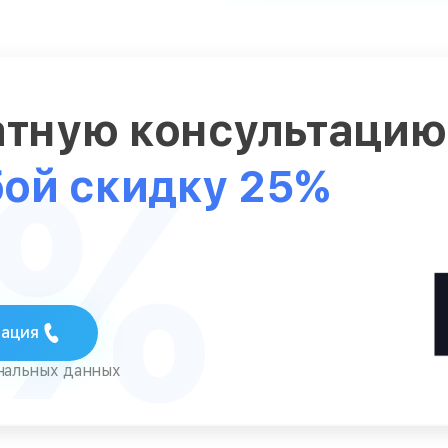
атную консультаци
5%
бой скидку 25%
тация
ональных данных