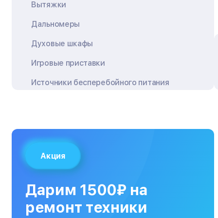
Вытяжки
Дальномеры
Духовые шкафы
Игровые приставки
Источники бесперебойного питания
Квадрокоптеры
Кондиционеры
Кофемашины
Акция
Кухонные плиты
Кухонные комбайны
Дарим 1500₽ на
МФУ
ремонт техники