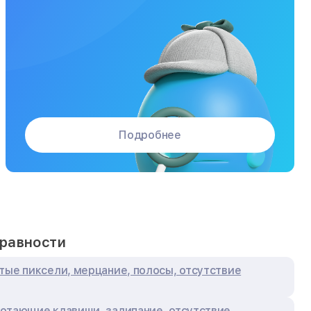
Подробнее
равности
тые пиксели, мерцание, полосы, отсутствие
отающие клавиши, залипание, отсутствие