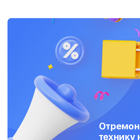
Ультрабуки
Фены
Фотоаппараты
Фотовспышки
Холодильники
Цифровые бинокли
Экшн-камеры
Электровелосипеды
Электросамокаты
Эхолоты
Отремон
технику 