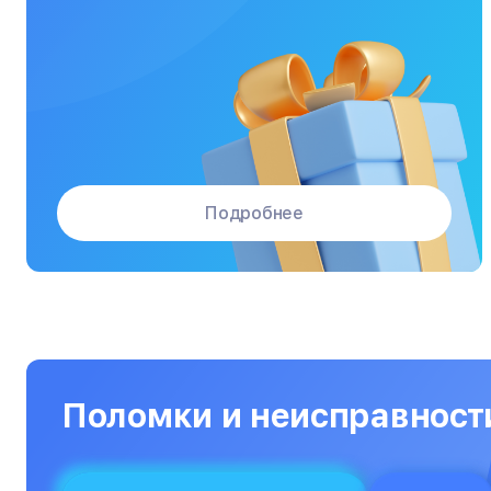
Массажные кресла
Материнские платы
Микроволновые печи
Микшерные пульты
Мониторы
Подробнее
Моноблоки
Морозильные камеры
Наушники
Нетбуки
Ноутбуки
Поломки и неисправност
Объективы
Оптические прицелы