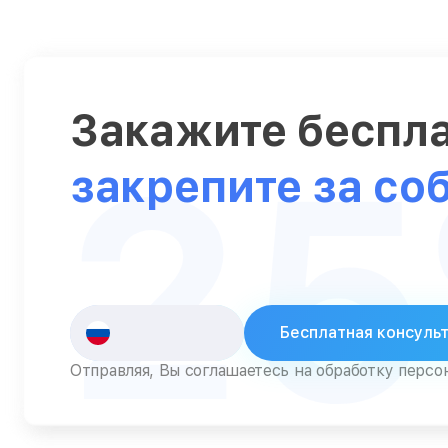
Серверы
Сканеры
Смарт-часы
Закажите беспл
2
Снегоуборщики
закрепите за со
Стедикамы
Стиральные машины
Сушилки для рук
Сушильные машины
Бесплатная консуль
Телевизоры
Отправляя, Вы соглашаетесь на обработку перс
Телефоны
Тепловизоры