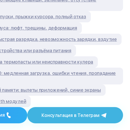
опуски, прыжки курсора, полный отказ
пуса: люфт, трещины, деформация
страя разрядка, невозможность зарядки, вздутие
стройства или разъёма питания
са термопасты или неисправности кулера
D: медленная загрузка, ошибки чтения, пропадание
 памяти: вылеты приложений, синие экраны
oth модулей
ия
Консультация в Телеграм