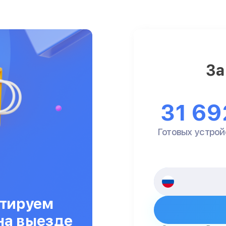
За
31 69
Готовых устрой
тируем
на выезде