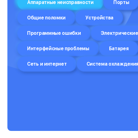
Аппаратные неисправности
Порты
Отпариватели
Общие поломки
Устройства
Компьютеры
Программные ошибки
Электрические
Пароварки
Планшеты
Интерфейсные проблемы
Батарея
Плоттеры
Сеть и интернет
Система охлаждени
Посудомоечные машины
Принтеры
Прицелы ночного видения
Проекторы
Пылесосы
Роботы-пылесосы