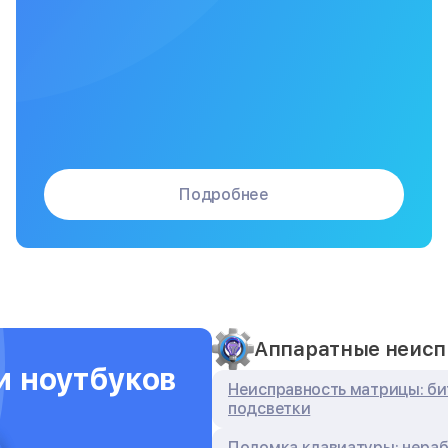
Подробнее
Аппаратные неисп
и ноутбуков
Неисправность матрицы: би
подсветки
Поломка клавиатуры: нераб