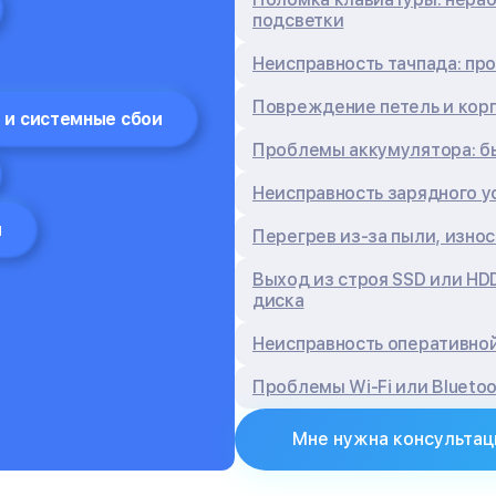
подсветки
Неисправность тачпада: пр
Повреждение петель и кор
 и системные сбои
Проблемы аккумулятора: бы
Неисправность зарядного у
я
Перегрев из‑за пыли, изно
Выход из строя SSD или HD
диска
Неисправность оперативной
Проблемы Wi‑Fi или Blueto
Мне нужна консультац