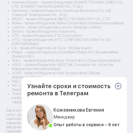
Ремонт винных шкафов
Huawei и Honor - правообладатель HUAWEI TECHNOLOGIES CO.,
LTD. (ХУАВЕЙ ТЕКНОЛОДЖИС КО., ЛТД.);
Ремонт выпрямителей
Samsung – правообладатель Samsung Electronics Co. Ltd.
Ремонт сушилок для рук
(Самсунг Электроникс Ко., Лтд.);
Ремонт дальномеров
MEIZU - правообладатель MEIZU TECHNOLOGY CO., LTD.;
Nokia - правообладатель Nokia Corporation (Нокиа Корпорейшн);
Ремонт снегоуборщиков
Lenovo - правообладатель Lenovo (Beijing) Limited;
Xiaomi - правообладатель Xiaomi Inc.;
ZTE - правообладатель ZTE Corporation;
HTC - правообладатель HTC CORPORATION (Эйч-Ти-Си
КОРПОРЕЙШН);
LG - правообладатель LG Corp. (ЭлДжи Корп.);
Philips - правообладатель Koninklijke Philips N.V. (Конинклийке
Филипс Н.В.);
Sony - правообладатель Sony Corporation (Сони Корпорейшн);
ASUS - правообладатель ASUSTeK Computer Inc. (Асустек
Компьютер Инкорпорейшн);
ACER - правообладатель Acer Incorporated (Эйсер
Инкорпорейтед);
DELL - правообладатель Dell Inc.(Делл Инк.);
Узнайте сроки и стоимость
HP - правообладатель HP Hewlett-Packard Group LLC (ЭйчПи
Хьюлетт Паккард Груп ЛЛК);
ремонта в Телеграм
Toshiba - правообладатель KABUSHIKI KAISHA TOSHIBA, also
trading as Toshiba Corporation (КАБУШИКИ КАЙША ТОШИБА
также торгующая как Тосиба Корпорейшн).
Кожевникова Евгения
Зарегистрированные товарные знаки используются для описания
услуг, доступных в сети сервисных центров АСЦ, не связанных с
Менеджер
компаниями Правообладателей товарных знаков и/или с их
официальными представителями в отношении товаров, которые уже
Опыт работы в сервисе – 9 лет
введены в гражданский оборот по смыслу статьи 1487
Гражданского кодекса. ** - время, необходимое для ремонта,