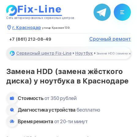
Сеть авторизированных сервисных центров
г. Краснодар
улица Красная 139
Срочный ремонт
+7 (861) 212-08-49
Сервисный центр Fix-Line
Ноутбук
Замена HDD (замена жёст
Замена HDD (замена жёсткого
диска) у ноутбука в Краснодаре
Стоимость
от 350 рублей
Диагностика устройства
бесплатно
Время ремонта
от 20-ти минут