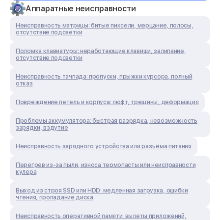
Аппаратные неисправности
Неисправность матрицы: битые пиксели, мерцание, полосы,
отсутствие подсветки
Поломка клавиатуры: неработающие клавиши, залипание,
отсутствие подсветки
Неисправность тачпада: пропуски, прыжки курсора, полный
отказ
Повреждение петель и корпуса: люфт, трещины, деформация
Проблемы аккумулятора: быстрая разрядка, невозможность
зарядки, вздутие
Неисправность зарядного устройства или разъёма питания
Перегрев из‑за пыли, износа термопасты или неисправности
кулера
Выход из строя SSD или HDD: медленная загрузка, ошибки
чтения, пропадание диска
Неисправность оперативной памяти: вылеты приложений,