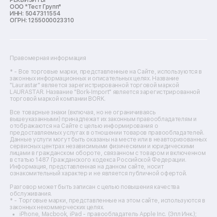
ООО "Тест Групп"
Ремонт отпаривателей
ИНН: 5047311554
Ремонт плоттеров
ОГРН: 1255000023310
Ремонт посудомоечных машин
Ремонт сканеров
Ремонт сушильных машин
Ремонт фенов
Правомерная информация
Ремонт цифровых биноклей
Ремонт тепловизоров
* - Все торговые марки, представленные на Сайте, используются в
законных информационных и описательных целях. Название
Ремонт массажных кресел
"Laurastar" является зарегистрированной торговой маркой
Ремонт водонагревателей
LAURASTAR. Название "Bork-Import" является зарегистрированной
торговой маркой компании BORK.
Ремонт вытяжек
Ремонт источников бесперебойного питания
Все товарные знаки (включая, но не ограничиваясь
Ремонт пароварок
вышеуказанными) принадлежат их законным правообладателям и
отображаются на Сайте с целью информирования о
Ремонт микшерных пультов
предоставляемых услугах в отношении товаров правообладателей.
Ремонт dj-пультов
Данные услуги могут быть оказаны на месте или в неавторизованных
Ремонт кухонных плит
сервисных центрах независимыми физическими и юридическими
лицами в гражданском обороте, связанном с товаром и включенном
Ремонт стедикамов
в статью 1487 Гражданского кодекса Российской Федерации.
Ремонт оптических прицелов
Информация, представленная на данном сайте, носит
Ремонт электровелосипедов
ознакомительный характер и не является публичной офертой.
Ремонт видеокамер
Разговор может быть записан с целью повышения качества
Ремонт эхолотов
обслуживания.
Ремонт 3d-принтеров
* - Торговые марки, представленные на этом сайте, используются в
законных некоммерческих целях.
Ремонт прицелов ночного видения
iPhone, Macbook, iPad - правообладатель Apple Inc. (Эпл Инк.);