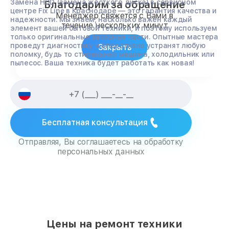
Замена HDD (замена жёсткого диска) в сервисном
Благодарим за обращение
центре Fix Line в Краснодаре — это гарантия качества и
Менеджер свяжется с Вами в
надежности. Мы знаем, насколько важен каждый
течение нескольких минут
элемент вашей бытовой техники, и поэтому используем
только оригинальные запасные части. Опытные мастера
проведут диагностику и оперативно устранят любую
Закрыть
поломку, будь то стиральная машина, холодильник или
пылесос. Ваша техника будет работать как новая!
Бесплатная консультация
Отправляя, Вы соглашаетесь на обработку
персональных данных
Цены на ремонт техники