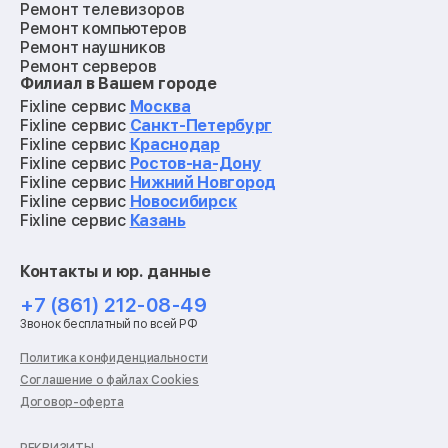
Ремонт телевизоров
Ремонт компьютеров
Ремонт наушников
Ремонт серверов
Филиал в Вашем городе
Ремонт мониторов
Ремонт квадрокоптеров
Fixline сервис
Москва
Ремонт электросамокатов
Fixline сервис
Санкт-Петербург
Ремонт материнских плат
Fixline сервис
Краснодар
Ремонт видеокарт
Fixline сервис
Ростов-на-Дону
Ремонт кофемашин
Fixline сервис
Нижний Новгород
Ремонт vr систем
Fixline сервис
Новосибирск
Ремонт игровых приставок
Fixline сервис
Казань
Ремонт экшн-камер
Ремонт смарт-часов
Контакты и юр. данные
Ремонт роботов-пылесосов
Ремонт холодильников
+7 (861) 212-08-49
Ремонт стиральных машин
Звонок бесплатный по всей РФ
Ремонт пылесосов
Ремонт варочных панелей
Политика конфиденциальности
Ремонт духовых шкафов
Соглашение о файлах Cookies
Ремонт кондиционеров
Договор-оферта
Ремонт кухонных комбайнов
Ремонт микроволновых печей
Ремонт морозильных камер
РЕКВИЗИТЫ