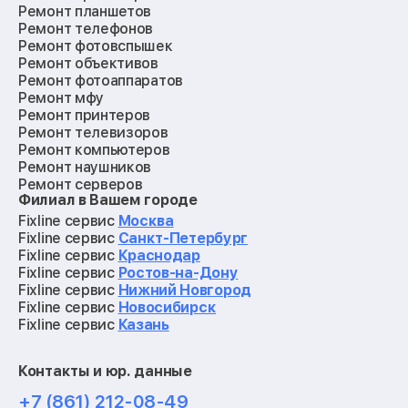
Ремонт планшетов
Ремонт телефонов
Ремонт фотовспышек
Ремонт объективов
Ремонт фотоаппаратов
Ремонт мфу
Ремонт принтеров
Ремонт телевизоров
Ремонт компьютеров
Ремонт наушников
Ремонт серверов
Филиал в Вашем городе
Ремонт мониторов
Ремонт квадрокоптеров
Fixline сервис
Москва
Ремонт электросамокатов
Fixline сервис
Санкт-Петербург
Ремонт материнских плат
Fixline сервис
Краснодар
Ремонт видеокарт
Fixline сервис
Ростов-на-Дону
Ремонт кофемашин
Fixline сервис
Нижний Новгород
Ремонт vr систем
Fixline сервис
Новосибирск
Ремонт игровых приставок
Fixline сервис
Казань
Ремонт экшн-камер
Ремонт смарт-часов
Контакты и юр. данные
Ремонт роботов-пылесосов
Ремонт холодильников
+7 (861) 212-08-49