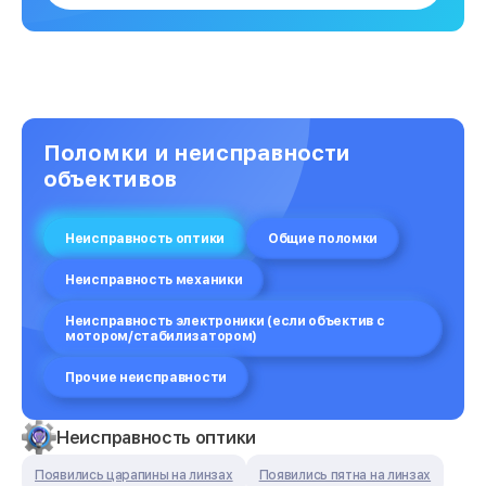
Поломки и неисправности
объективов
Неисправность оптики
Общие поломки
Неисправность механики
Неисправность электроники (если объектив с
мотором/стабилизатором)
Прочие неисправности
Неисправность оптики
Появились царапины на линзах
Появились пятна на линзах