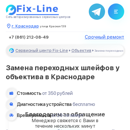
Сеть авторизированных сервисных центров
г. Краснодар
улица Красная 139
Срочный ремонт
+7 (861) 212-08-49
Сервисный центр Fix-Line
Объектив
Замена переходных шл
Замена переходных шлейфов у
объектива в Краснодаре
Стоимость
от 350 рублей
Диагностика устройства
бесплатно
Благодарим за обращение
Время ремонта
от 20-ти минут
Менеджер свяжется с Вами в
течение нескольких минут