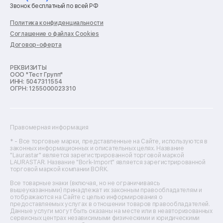
Ремонт стиральных машин
Звонок бесплатный по всей РФ
Ремонт пылесосов
Ремонт варочных панелей
Политика конфиденциальности
Ремонт духовых шкафов
Соглашение о файлах Cookies
Ремонт кондиционеров
Договор-оферта
Ремонт кухонных комбайнов
Ремонт микроволновых печей
Ремонт морозильных камер
РЕКВИЗИТЫ
ООО "Тест Групп"
Ремонт отпаривателей
ИНН: 5047311554
Ремонт плоттеров
ОГРН: 1255000023310
Ремонт посудомоечных машин
Ремонт сканеров
Ремонт сушильных машин
Ремонт фенов
Правомерная информация
Ремонт цифровых биноклей
Ремонт тепловизоров
* - Все торговые марки, представленные на Сайте, используются в
законных информационных и описательных целях. Название
Ремонт массажных кресел
"Laurastar" является зарегистрированной торговой маркой
Ремонт водонагревателей
LAURASTAR. Название "Bork-Import" является зарегистрированной
торговой маркой компании BORK.
Ремонт вытяжек
Ремонт источников бесперебойного питания
Все товарные знаки (включая, но не ограничиваясь
Ремонт пароварок
вышеуказанными) принадлежат их законным правообладателям и
отображаются на Сайте с целью информирования о
Ремонт микшерных пультов
предоставляемых услугах в отношении товаров правообладателей.
Ремонт dj-пультов
Данные услуги могут быть оказаны на месте или в неавторизованных
Ремонт кухонных плит
сервисных центрах независимыми физическими и юридическими