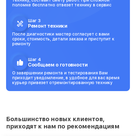
поломке бесплатно отвезет технику в сервис
Шаг 3
Ремонт техники
После диагностики мастер согласует с вами
сроки, стоимость, детали заказа и приступит к
ремонту
Шаг 4
Сообщаем о готовности
О завершении ремонта и тестирования Вам
приходит уведомление, в удобное для вас время
курьер привезет отремонтированную технику
Большинство новых клиентов,
приходят к нам по рекомендациям