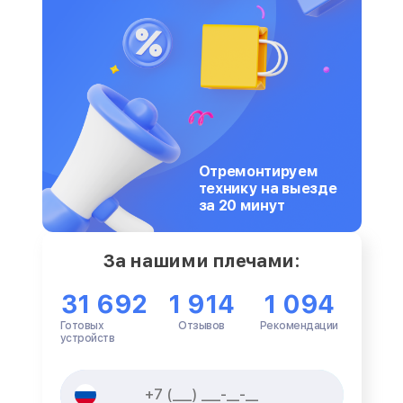
Отремонтируем
технику на выезде
за 20 минут
За нашими плечами:
31 692
1 914
1 094
Готовых
Отзывов
Рекомендации
устройств