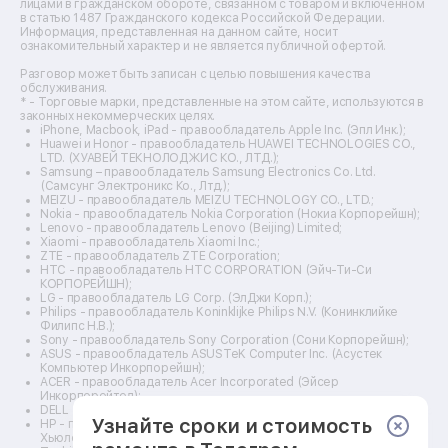
лицами в гражданском обороте, связанном с товаром и включенном
Ремонт стедикамов
в статью 1487 Гражданского кодекса Российской Федерации.
Ремонт оптических прицелов
Информация, представленная на данном сайте, носит
Ремонт электровелосипедов
ознакомительный характер и не является публичной офертой.
Ремонт видеокамер
Разговор может быть записан с целью повышения качества
Ремонт эхолотов
обслуживания.
Ремонт 3d-принтеров
* - Торговые марки, представленные на этом сайте, используются в
законных некоммерческих целях.
Ремонт прицелов ночного видения
iPhone, Macbook, iPad - правообладатель Apple Inc. (Эпл Инк.);
Ремонт винных шкафов
Huawei и Honor - правообладатель HUAWEI TECHNOLOGIES CO.,
LTD. (ХУАВЕЙ ТЕКНОЛОДЖИС КО., ЛТД.);
Ремонт выпрямителей
Samsung – правообладатель Samsung Electronics Co. Ltd.
Ремонт сушилок для рук
(Самсунг Электроникс Ко., Лтд.);
Ремонт дальномеров
MEIZU - правообладатель MEIZU TECHNOLOGY CO., LTD.;
Nokia - правообладатель Nokia Corporation (Нокиа Корпорейшн);
Ремонт снегоуборщиков
Lenovo - правообладатель Lenovo (Beijing) Limited;
Xiaomi - правообладатель Xiaomi Inc.;
ZTE - правообладатель ZTE Corporation;
HTC - правообладатель HTC CORPORATION (Эйч-Ти-Си
КОРПОРЕЙШН);
LG - правообладатель LG Corp. (ЭлДжи Корп.);
Philips - правообладатель Koninklijke Philips N.V. (Конинклийке
Филипс Н.В.);
Sony - правообладатель Sony Corporation (Сони Корпорейшн);
ASUS - правообладатель ASUSTeK Computer Inc. (Асустек
Компьютер Инкорпорейшн);
ACER - правообладатель Acer Incorporated (Эйсер
Инкорпорейтед);
DELL - правообладатель Dell Inc.(Делл Инк.);
Узнайте сроки и стоимость
HP - правообладатель HP Hewlett-Packard Group LLC (ЭйчПи
Хьюлетт Паккард Груп ЛЛК);