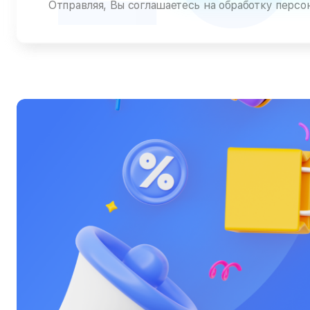
Отправляя, Вы соглашаетесь на обработку перс
Тепловизоры
Ультрабуки
Фены
Фотоаппараты
Фотовспышки
Холодильники
Цифровые бинокли
Экшн-камеры
Электровелосипеды
Электросамокаты
Эхолоты