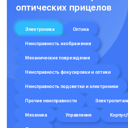
Объективы
оптических прицелов
Оптические прицелы
Отпариватели
Электроника
Оптика
Компьютеры
Неисправность изображения
Пароварки
Механические повреждения
Планшеты
Плоттеры
Неисправность фокусировки и оптики
Посудомоечные машины
Неисправность подсветки и электроники
Принтеры
Прочие неисправности
Электропитан
Прицелы ночного видения
Механика
Управление
Корпус/
Проекторы