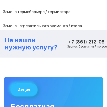
Замена термобарьера / термистора
Замена нагревательного элемента / стола
Не нашли
Замена блока питания
+7 (861) 212-08
нужную услугу?
Звонок бесплатный по вс
Замена шагового двигателя
Замена вентилятора охлаждения
Замена платы лазерного модуля
Акция
Замена материнской платы
Бесплатная