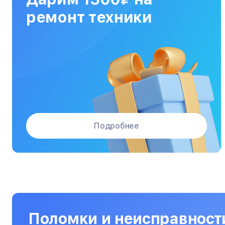
МФУ
ремонт техники
Массажные кресла
Материнские платы
Микроволновые печи
Микшерные пульты
Мониторы
Подробнее
Моноблоки
Морозильные камеры
Наушники
Нетбуки
Ноутбуки
Поломки и неисправност