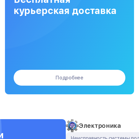
Сборка / разборка принтера
курьерская доставка
Подробнее
Электроника
и
Неисправность системы по