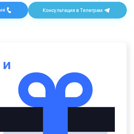
ия
Консультация в Телеграм
ю
и