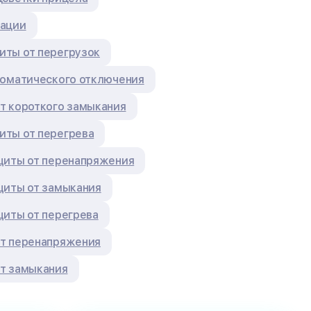
зации
ты от перегрузок
томатического отключения
т короткого замыкания
ты от перегрева
щиты от перенапряжения
щиты от замыкания
щиты от перегрева
т перенапряжения
т замыкания