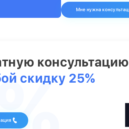
Мне нужна консультац
атную консультаци
5%
бой скидку 25%
тация