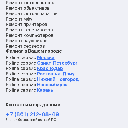
Ремонт фотовспышек
Ремонт объективов
Ремонт фотоаппаратов
Ремонт мфу
Ремонт принтеров
Ремонт телевизоров
Ремонт компьютеров
Ремонт наушников
Ремонт серверов
Филиал в Вашем городе
Ремонт мониторов
Ремонт квадрокоптеров
Fixline сервис
Москва
Ремонт электросамокатов
Fixline сервис
Санкт-Петербург
Ремонт материнских плат
Fixline сервис
Краснодар
Ремонт видеокарт
Fixline сервис
Ростов-на-Дону
Ремонт кофемашин
Fixline сервис
Нижний Новгород
Ремонт vr систем
Fixline сервис
Новосибирск
Ремонт игровых приставок
Fixline сервис
Казань
Ремонт экшн-камер
Ремонт смарт-часов
Контакты и юр. данные
Ремонт роботов-пылесосов
Ремонт холодильников
+7 (861) 212-08-49
Ремонт стиральных машин
Звонок бесплатный по всей РФ
Ремонт пылесосов
Ремонт варочных панелей