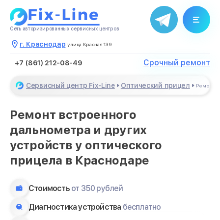
Сеть авторизированных сервисных центров
г. Краснодар
улица Красная 139
Срочный ремонт
+7 (861) 212-08-49
Сервисный центр Fix-Line
Оптический прицел
Ремонт в
Ремонт встроенного
дальнометра и других
устройств у оптического
прицела в Краснодаре
Стоимость
от 350 рублей
Диагностика устройства
бесплатно