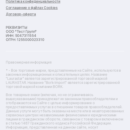
Политика конфиденциальности
Ремонт духовых шкафов
Соглашение о файлах Cookies
Ремонт кондиционеров
Договор-оферта
Ремонт кухонных комбайнов
Ремонт микроволновых печей
Ремонт морозильных камер
РЕКВИЗИТЫ
ООО "Тест Групп"
Ремонт отпаривателей
ИНН: 5047311554
Ремонт плоттеров
ОГРН: 1255000023310
Ремонт посудомоечных машин
Ремонт сканеров
Ремонт сушильных машин
Ремонт фенов
Правомерная информация
Ремонт цифровых биноклей
Ремонт тепловизоров
* - Все торговые марки, представленные на Сайте, используются в
законных информационных и описательных целях. Название
Ремонт массажных кресел
"Laurastar" является зарегистрированной торговой маркой
Ремонт водонагревателей
LAURASTAR. Название "Bork-Import" является зарегистрированной
торговой маркой компании BORK.
Ремонт вытяжек
Ремонт источников бесперебойного питания
Все товарные знаки (включая, но не ограничиваясь
Ремонт пароварок
вышеуказанными) принадлежат их законным правообладателям и
отображаются на Сайте с целью информирования о
Ремонт микшерных пультов
предоставляемых услугах в отношении товаров правообладателей.
Ремонт dj-пультов
Данные услуги могут быть оказаны на месте или в неавторизованных
Ремонт кухонных плит
сервисных центрах независимыми физическими и юридическими
лицами в гражданском обороте, связанном с товаром и включенном
Ремонт стедикамов
в статью 1487 Гражданского кодекса Российской Федерации.
Ремонт оптических прицелов
Информация, представленная на данном сайте, носит