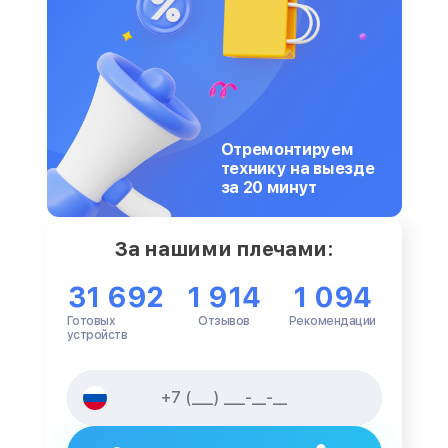
Отремонтируем
технику на выезде
за 20 минут
За нашими плечами:
31 692
1 914
1 094
Готовых
Отзывов
Рекомендации
устройств