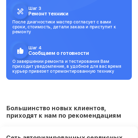
Шаг 3
Ремонт техники
После диагностики мастер согласует с вами
сроки, стоимость, детали заказа и приступит к
ремонту
Шаг 4
Сообщаем о готовности
О завершении ремонта и тестирования Вам
приходит уведомление, в удобное для вас время
курьер привезет отремонтированную технику
Большинство новых клиентов,
приходят к нам по рекомендациям
Сеть авторизированных сервисных