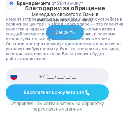
Время ремонта
от 20-ти минут
Благодарим за обращение
Менеджер свяжется с Вами в
Ремонт встроенного дальнометра и других устройств в
течение нескольких минут
сервисном центре Fix Line в Краснодаре — это гарантия
качества и надежности. Мы знаем, насколько важен
Закрыть
каждый элемент вашей бытовой техники, и поэтому
используем только оригинальные запасные части.
Опытные мастера проведут диагностику и оперативно
устранят любую поломку, будь то стиральная машина,
холодильник или пылесос. Ваша техника будет
работать как новая!
Бесплатная консультация
Отправляя, Вы соглашаетесь на обработку
персональных данных