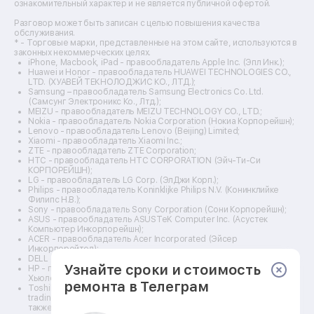
Ремонт электровелосипедов
ознакомительный характер и не является публичной офертой.
Ремонт видеокамер
Разговор может быть записан с целью повышения качества
Ремонт эхолотов
обслуживания.
Ремонт 3d-принтеров
* - Торговые марки, представленные на этом сайте, используются в
законных некоммерческих целях.
Ремонт прицелов ночного видения
iPhone, Macbook, iPad - правообладатель Apple Inc. (Эпл Инк.);
Ремонт винных шкафов
Huawei и Honor - правообладатель HUAWEI TECHNOLOGIES CO.,
LTD. (ХУАВЕЙ ТЕКНОЛОДЖИС КО., ЛТД.);
Ремонт выпрямителей
Samsung – правообладатель Samsung Electronics Co. Ltd.
Ремонт сушилок для рук
(Самсунг Электроникс Ко., Лтд.);
Ремонт дальномеров
MEIZU - правообладатель MEIZU TECHNOLOGY CO., LTD.;
Nokia - правообладатель Nokia Corporation (Нокиа Корпорейшн);
Ремонт снегоуборщиков
Lenovo - правообладатель Lenovo (Beijing) Limited;
Xiaomi - правообладатель Xiaomi Inc.;
ZTE - правообладатель ZTE Corporation;
HTC - правообладатель HTC CORPORATION (Эйч-Ти-Си
КОРПОРЕЙШН);
LG - правообладатель LG Corp. (ЭлДжи Корп.);
Philips - правообладатель Koninklijke Philips N.V. (Конинклийке
Филипс Н.В.);
Sony - правообладатель Sony Corporation (Сони Корпорейшн);
ASUS - правообладатель ASUSTeK Computer Inc. (Асустек
Компьютер Инкорпорейшн);
ACER - правообладатель Acer Incorporated (Эйсер
Инкорпорейтед);
DELL - правообладатель Dell Inc.(Делл Инк.);
Узнайте сроки и стоимость
HP - правообладатель HP Hewlett-Packard Group LLC (ЭйчПи
Хьюлетт Паккард Груп ЛЛК);
ремонта в Телеграм
Toshiba - правообладатель KABUSHIKI KAISHA TOSHIBA, also
trading as Toshiba Corporation (КАБУШИКИ КАЙША ТОШИБА
также торгующая как Тосиба Корпорейшн).