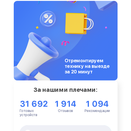
Отремонтируем
технику на выезде
за 20 минут
За нашими плечами:
31 692
1 914
1 094
Готовых
Отзывов
Рекомендации
устройств