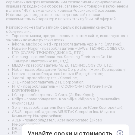
Ремонт кухонных плит
сервисных центрах независимыми физическими и юридическими
лицами в гражданском обороте, связанном с товаром и включенном
Ремонт стедикамов
в статью 1487 Гражданского кодекса Российской Федерации.
Ремонт оптических прицелов
Информация, представленная на данном сайте, носит
Ремонт электровелосипедов
ознакомительный характер и не является публичной офертой.
Ремонт видеокамер
Разговор может быть записан с целью повышения качества
Ремонт эхолотов
обслуживания.
Ремонт 3d-принтеров
* - Торговые марки, представленные на этом сайте, используются в
законных некоммерческих целях.
Ремонт прицелов ночного видения
iPhone, Macbook, iPad - правообладатель Apple Inc. (Эпл Инк.);
Ремонт винных шкафов
Huawei и Honor - правообладатель HUAWEI TECHNOLOGIES CO.,
LTD. (ХУАВЕЙ ТЕКНОЛОДЖИС КО., ЛТД.);
Ремонт выпрямителей
Samsung – правообладатель Samsung Electronics Co. Ltd.
Ремонт сушилок для рук
(Самсунг Электроникс Ко., Лтд.);
Ремонт дальномеров
MEIZU - правообладатель MEIZU TECHNOLOGY CO., LTD.;
Nokia - правообладатель Nokia Corporation (Нокиа Корпорейшн);
Ремонт снегоуборщиков
Lenovo - правообладатель Lenovo (Beijing) Limited;
Xiaomi - правообладатель Xiaomi Inc.;
ZTE - правообладатель ZTE Corporation;
HTC - правообладатель HTC CORPORATION (Эйч-Ти-Си
КОРПОРЕЙШН);
LG - правообладатель LG Corp. (ЭлДжи Корп.);
Philips - правообладатель Koninklijke Philips N.V. (Конинклийке
Филипс Н.В.);
Sony - правообладатель Sony Corporation (Сони Корпорейшн);
ASUS - правообладатель ASUSTeK Computer Inc. (Асустек
Компьютер Инкорпорейшн);
ACER - правообладатель Acer Incorporated (Эйсер
Инкорпорейтед);
DELL - правообладатель Dell Inc.(Делл Инк.);
Узнайте сроки и стоимость
HP - правообладатель HP Hewlett-Packard Group LLC (ЭйчПи