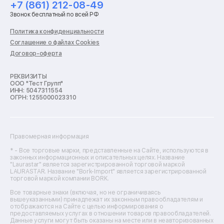
+7 (861) 212-08-49
Ремонт стиральных машин
Звонок бесплатный по всей РФ
Ремонт пылесосов
Ремонт варочных панелей
Политика конфиденциальности
Ремонт духовых шкафов
Соглашение о файлах Cookies
Ремонт кондиционеров
Договор-оферта
Ремонт кухонных комбайнов
Ремонт микроволновых печей
Ремонт морозильных камер
РЕКВИЗИТЫ
ООО "Тест Групп"
Ремонт отпаривателей
ИНН: 5047311554
Ремонт плоттеров
ОГРН: 1255000023310
Ремонт посудомоечных машин
Ремонт сканеров
Ремонт сушильных машин
Ремонт фенов
Правомерная информация
Ремонт цифровых биноклей
Ремонт тепловизоров
* - Все торговые марки, представленные на Сайте, используются в
законных информационных и описательных целях. Название
Ремонт массажных кресел
"Laurastar" является зарегистрированной торговой маркой
Ремонт водонагревателей
LAURASTAR. Название "Bork-Import" является зарегистрированной
торговой маркой компании BORK.
Ремонт вытяжек
Ремонт источников бесперебойного питания
Все товарные знаки (включая, но не ограничиваясь
Ремонт пароварок
вышеуказанными) принадлежат их законным правообладателям и
отображаются на Сайте с целью информирования о
Ремонт микшерных пультов
предоставляемых услугах в отношении товаров правообладателей.
Ремонт dj-пультов
Данные услуги могут быть оказаны на месте или в неавторизованных