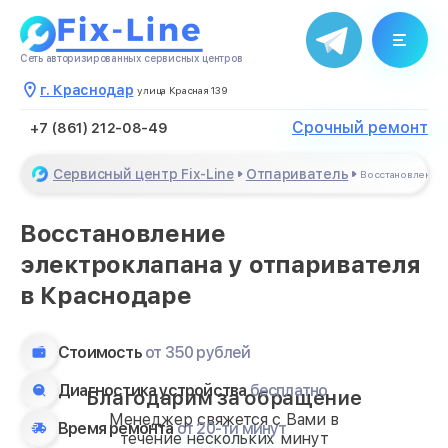
Сеть авторизированных сервисных центров
г. Краснодар
улица Красная 139
Срочный ремонт
+7 (861) 212-08-49
Сервисный центр Fix-Line
Отпариватель
Восстановление 
Восстановление
электроклапана у отпаривателя
в Краснодаре
Стоимость
от 350 рублей
Диагностика устройства
бесплатно
Благодарим за обращение
Менеджер свяжется с Вами в
Время ремонта
от 20-ти минут
течение нескольких минут