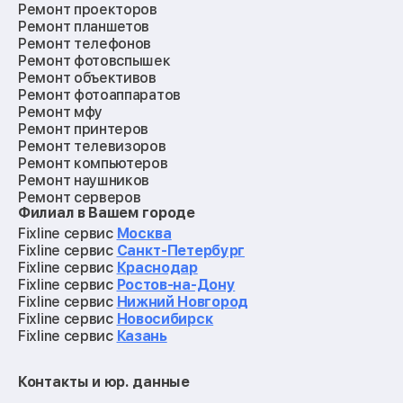
Ремонт проекторов
Ремонт планшетов
Ремонт телефонов
Ремонт фотовспышек
Ремонт объективов
Ремонт фотоаппаратов
Ремонт мфу
Ремонт принтеров
Ремонт телевизоров
Ремонт компьютеров
Ремонт наушников
Ремонт серверов
Филиал в Вашем городе
Ремонт мониторов
Ремонт квадрокоптеров
Fixline сервис
Москва
Ремонт электросамокатов
Fixline сервис
Санкт-Петербург
Ремонт материнских плат
Fixline сервис
Краснодар
Ремонт видеокарт
Fixline сервис
Ростов-на-Дону
Ремонт кофемашин
Fixline сервис
Нижний Новгород
Ремонт vr систем
Fixline сервис
Новосибирск
Ремонт игровых приставок
Fixline сервис
Казань
Ремонт экшн-камер
Ремонт смарт-часов
Контакты и юр. данные
Ремонт роботов-пылесосов
Ремонт холодильников