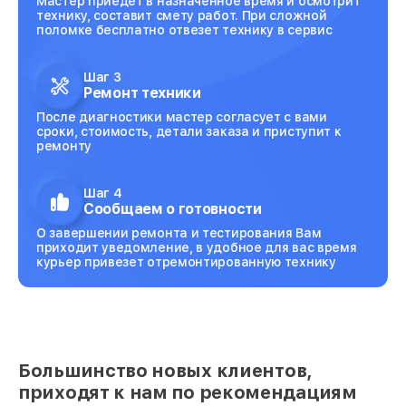
Мастер приедет в назначенное время и осмотрит
технику, составит смету работ. При сложной
поломке бесплатно отвезет технику в сервис
Шаг 3
Ремонт техники
После диагностики мастер согласует с вами
сроки, стоимость, детали заказа и приступит к
ремонту
Шаг 4
Сообщаем о готовности
О завершении ремонта и тестирования Вам
приходит уведомление, в удобное для вас время
курьер привезет отремонтированную технику
Большинство новых клиентов,
приходят к нам по рекомендациям