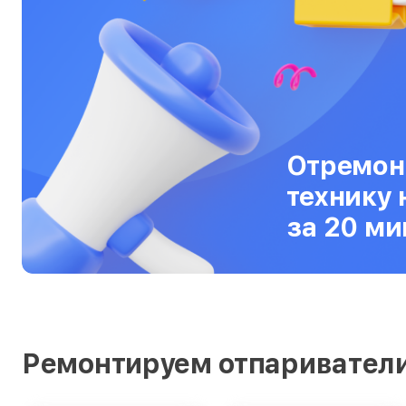
Ультрабуки
Фены
Фотоаппараты
Фотовспышки
Отремон
Холодильники
технику 
Цифровые бинокли
за 20 ми
Экшн-камеры
Электровелосипеды
Электросамокаты
Эхолоты
Ремонтируем отпаривател