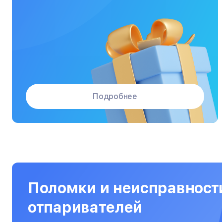
Массажные кресла
Материнские платы
Микроволновые печи
Микшерные пульты
Мониторы
Подробнее
Моноблоки
Морозильные камеры
Наушники
Нетбуки
Ноутбуки
Поломки и неисправност
Объективы
отпаривателей
Оптические прицелы