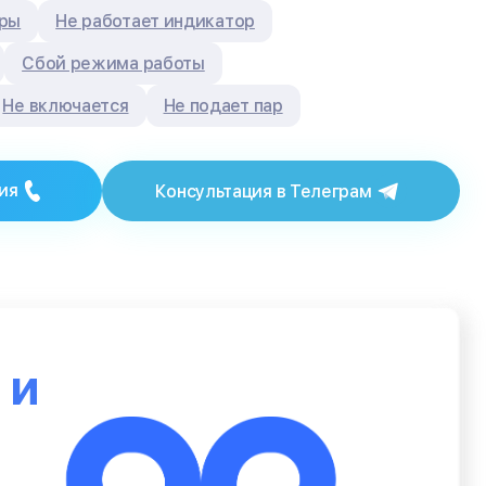
уры
Не работает индикатор
Сбой режима работы
Не включается
Не подает пар
ия
Консультация в Телеграм
ю
и