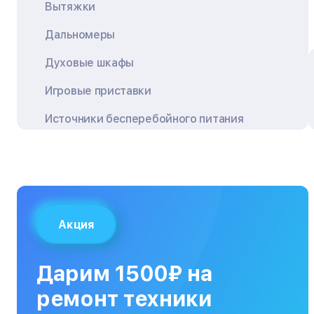
Вытяжки
Дальномеры
Духовые шкафы
Игровые приставки
Источники бесперебойного питания
Квадрокоптеры
Кондиционеры
Кофемашины
Акция
Кухонные плиты
Кухонные комбайны
Дарим 1500₽ на
МФУ
ремонт техники