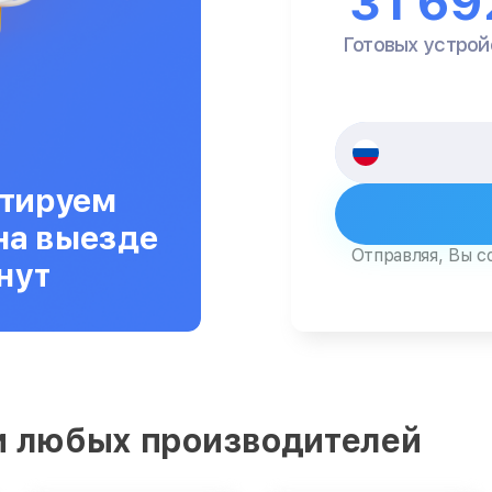
31 69
Готовых устрой
тируем
на выезде
Отправляя, Вы с
нут
и любых производителей