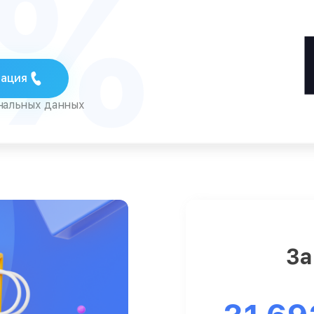
5%
тация
ональных данных
За