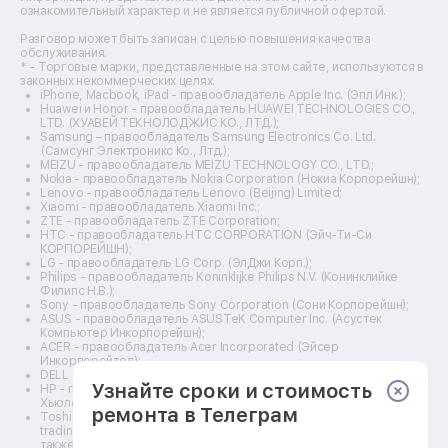
Ремонт электровелосипедов
ознакомительный характер и не является публичной офертой.
Ремонт видеокамер
Разговор может быть записан с целью повышения качества
Ремонт эхолотов
обслуживания.
Ремонт 3d-принтеров
* - Торговые марки, представленные на этом сайте, используются в
законных некоммерческих целях.
Ремонт прицелов ночного видения
iPhone, Macbook, iPad - правообладатель Apple Inc. (Эпл Инк.);
Ремонт винных шкафов
Huawei и Honor - правообладатель HUAWEI TECHNOLOGIES CO.,
LTD. (ХУАВЕЙ ТЕКНОЛОДЖИС КО., ЛТД.);
Ремонт выпрямителей
Samsung – правообладатель Samsung Electronics Co. Ltd.
Ремонт сушилок для рук
(Самсунг Электроникс Ко., Лтд.);
Ремонт дальномеров
MEIZU - правообладатель MEIZU TECHNOLOGY CO., LTD.;
Nokia - правообладатель Nokia Corporation (Нокиа Корпорейшн);
Ремонт снегоуборщиков
Lenovo - правообладатель Lenovo (Beijing) Limited;
Xiaomi - правообладатель Xiaomi Inc.;
ZTE - правообладатель ZTE Corporation;
HTC - правообладатель HTC CORPORATION (Эйч-Ти-Си
КОРПОРЕЙШН);
LG - правообладатель LG Corp. (ЭлДжи Корп.);
Philips - правообладатель Koninklijke Philips N.V. (Конинклийке
Филипс Н.В.);
Sony - правообладатель Sony Corporation (Сони Корпорейшн);
ASUS - правообладатель ASUSTeK Computer Inc. (Асустек
Компьютер Инкорпорейшн);
ACER - правообладатель Acer Incorporated (Эйсер
Инкорпорейтед);
DELL - правообладатель Dell Inc.(Делл Инк.);
Узнайте сроки и стоимость
HP - правообладатель HP Hewlett-Packard Group LLC (ЭйчПи
Хьюлетт Паккард Груп ЛЛК);
ремонта в Телеграм
Toshiba - правообладатель KABUSHIKI KAISHA TOSHIBA, also
trading as Toshiba Corporation (КАБУШИКИ КАЙША ТОШИБА
также торгующая как Тосиба Корпорейшн).