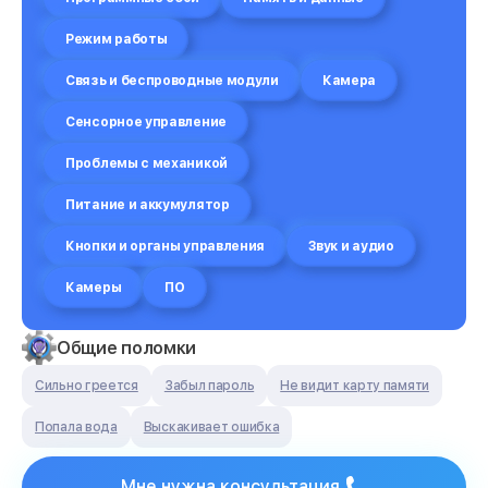
Режим работы
Связь и беспроводные модули
Камера
Сенсорное управление
Проблемы с механикой
Питание и аккумулятор
Кнопки и органы управления
Звук и аудио
Камеры
ПО
Общие поломки
Сильно греется
Забыл пароль
Не видит карту памяти
Попала вода
Выскакивает ошибка
Мне нужна консультация