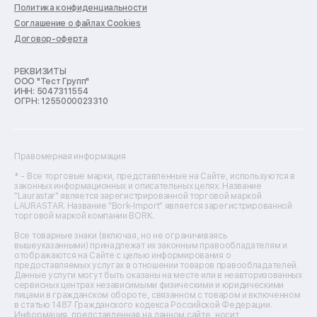
Ремонт варочных панелей
Политика конфиденциальности
Ремонт духовых шкафов
Соглашение о файлах Cookies
Ремонт кондиционеров
Договор-оферта
Ремонт кухонных комбайнов
Ремонт микроволновых печей
Ремонт морозильных камер
РЕКВИЗИТЫ
ООО "Тест Групп"
Ремонт отпаривателей
ИНН: 5047311554
Ремонт плоттеров
ОГРН: 1255000023310
Ремонт посудомоечных машин
Ремонт сканеров
Ремонт сушильных машин
Ремонт фенов
Правомерная информация
Ремонт цифровых биноклей
Ремонт тепловизоров
* - Все торговые марки, представленные на Сайте, используются в
законных информационных и описательных целях. Название
Ремонт массажных кресел
"Laurastar" является зарегистрированной торговой маркой
Ремонт водонагревателей
LAURASTAR. Название "Bork-Import" является зарегистрированной
торговой маркой компании BORK.
Ремонт вытяжек
Ремонт источников бесперебойного питания
Все товарные знаки (включая, но не ограничиваясь
Ремонт пароварок
вышеуказанными) принадлежат их законным правообладателям и
отображаются на Сайте с целью информирования о
Ремонт микшерных пультов
предоставляемых услугах в отношении товаров правообладателей.
Ремонт dj-пультов
Данные услуги могут быть оказаны на месте или в неавторизованных
Ремонт кухонных плит
сервисных центрах независимыми физическими и юридическими
лицами в гражданском обороте, связанном с товаром и включенном
Ремонт стедикамов
в статью 1487 Гражданского кодекса Российской Федерации.
Ремонт оптических прицелов
Информация, представленная на данном сайте, носит