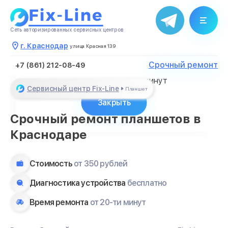
Сеть авторизированных сервисных центров
г. Краснодар
улица Красная 139
Благодарим за обращение
Срочный ремонт
+7 (861) 212-08-49
Менеджер свяжется с Вами в
течение нескольких минут
Сервисный центр Fix-Line
Планшет
Закрыть
Срочный ремонт планшетов в
Краснодаре
Стоимость
от 350 рублей
Диагностика устройства
бесплатно
Время ремонта
от 20-ти минут