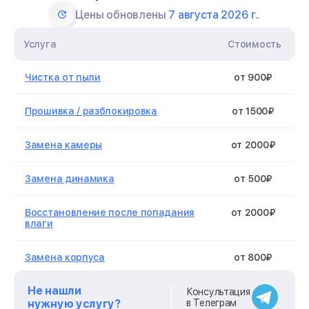
Цены обновлены
7 августа 2026 г..
Услуга
Стоимость
Чистка от пыли
от 900₽
Прошивка / разблокировка
от 1500₽
Замена камеры
от 2000₽
Замена динамика
от 500₽
Восстановление после попадания
от 2000₽
влаги
Замена корпуса
от 800₽
Не нашли
Ремонт материнской платы
от 2500₽
Консультация
нужную услугу?
в Телеграм