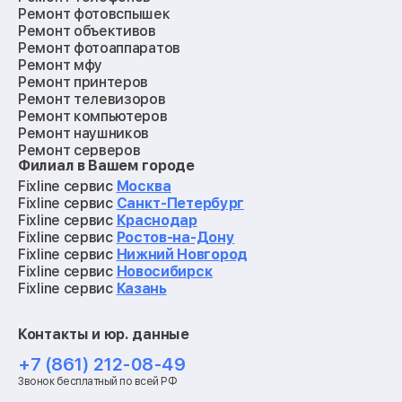
Ремонт фотовспышек
Ремонт объективов
Ремонт фотоаппаратов
Ремонт мфу
Ремонт принтеров
Ремонт телевизоров
Ремонт компьютеров
Ремонт наушников
Ремонт серверов
Филиал в Вашем городе
Ремонт мониторов
Ремонт квадрокоптеров
Fixline сервис
Москва
Ремонт электросамокатов
Fixline сервис
Санкт-Петербург
Ремонт материнских плат
Fixline сервис
Краснодар
Ремонт видеокарт
Fixline сервис
Ростов-на-Дону
Ремонт кофемашин
Fixline сервис
Нижний Новгород
Ремонт vr систем
Fixline сервис
Новосибирск
Ремонт игровых приставок
Fixline сервис
Казань
Ремонт экшн-камер
Ремонт смарт-часов
Контакты и юр. данные
Ремонт роботов-пылесосов
Ремонт холодильников
+7 (861) 212-08-49
Ремонт стиральных машин
Звонок бесплатный по всей РФ
Ремонт пылесосов