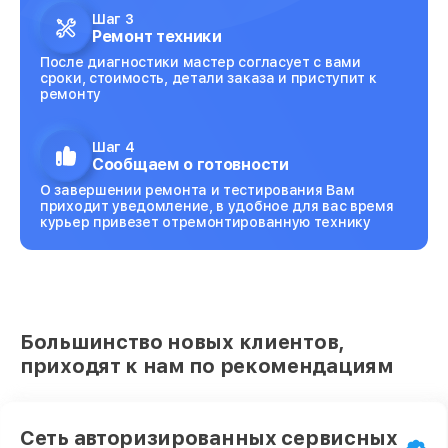
Шаг 3
Ремонт техники
После диагностики мастер согласует с вами
сроки, стоимость, детали заказа и приступит к
ремонту
Шаг 4
Сообщаем о готовности
О завершении ремонта и тестирования Вам
приходит уведомление, в удобное для вас время
курьер привезет отремонтированную технику
Большинство новых клиентов,
приходят к нам по рекомендациям
Сеть авторизированных сервисных