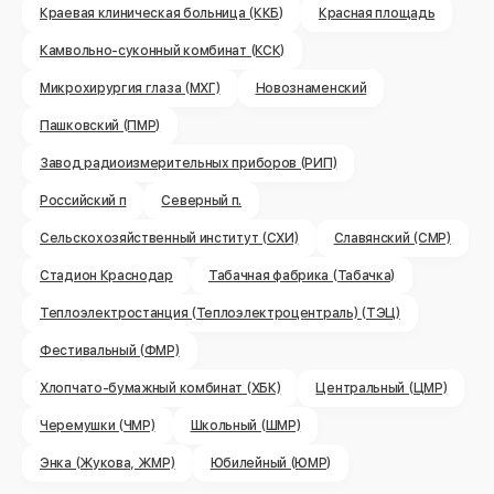
Краевая клиническая больница (ККБ)
Красная площадь
Камвольно-суконный комбинат (КСК)
Микрохирургия глаза (МХГ)
Новознаменский
Пашковский (ПМР)
Завод радиоизмерительных приборов (РИП)
Российский п
Северный п.
Сельскохозяйственный институт (СХИ)
Славянский (СМР)
Стадион Краснодар
Табачная фабрика (Табачка)
Теплоэлектростанция (Теплоэлектроцентраль) (ТЭЦ)
Фестивальный (ФМР)
Хлопчато-бумажный комбинат (ХБК)
Центральный (ЦМР)
Черемушки (ЧМР)
Школьный (ШМР)
Энка (Жукова, ЖМР)
Юбилейный (ЮМР)