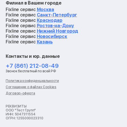
Филиал в Вашем городе
Ремонт мониторов
Ремонт квадрокоптеров
Fixline сервис
Москва
Ремонт электросамокатов
Fixline сервис
Санкт-Петербург
Ремонт материнских плат
Fixline сервис
Краснодар
Ремонт видеокарт
Fixline сервис
Ростов-на-Дону
Ремонт кофемашин
Fixline сервис
Нижний Новгород
Ремонт vr систем
Fixline сервис
Новосибирск
Ремонт игровых приставок
Fixline сервис
Казань
Ремонт экшн-камер
Ремонт смарт-часов
Контакты и юр. данные
Ремонт роботов-пылесосов
Ремонт холодильников
+7 (861) 212-08-49
Ремонт стиральных машин
Звонок бесплатный по всей РФ
Ремонт пылесосов
Ремонт варочных панелей
Политика конфиденциальности
Ремонт духовых шкафов
Соглашение о файлах Cookies
Ремонт кондиционеров
Договор-оферта
Ремонт кухонных комбайнов
Ремонт микроволновых печей
Ремонт морозильных камер
РЕКВИЗИТЫ
ООО "Тест Групп"
Ремонт отпаривателей
ИНН: 5047311554
Ремонт плоттеров
ОГРН: 1255000023310
Ремонт посудомоечных машин