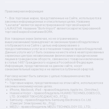
Ремонт сканеров
Ремонт сушильных машин
Ремонт фенов
Правомерная информация
Ремонт цифровых биноклей
Ремонт тепловизоров
* - Все торговые марки, представленные на Сайте, используются в
законных информационных и описательных целях. Название
Ремонт массажных кресел
"Laurastar" является зарегистрированной торговой маркой
Ремонт водонагревателей
LAURASTAR. Название "Bork-Import" является зарегистрированной
торговой маркой компании BORK.
Ремонт вытяжек
Ремонт источников бесперебойного питания
Все товарные знаки (включая, но не ограничиваясь
Ремонт пароварок
вышеуказанными) принадлежат их законным правообладателям и
отображаются на Сайте с целью информирования о
Ремонт микшерных пультов
предоставляемых услугах в отношении товаров правообладателей.
Ремонт dj-пультов
Данные услуги могут быть оказаны на месте или в неавторизованных
Ремонт кухонных плит
сервисных центрах независимыми физическими и юридическими
лицами в гражданском обороте, связанном с товаром и включенном
Ремонт стедикамов
в статью 1487 Гражданского кодекса Российской Федерации.
Ремонт оптических прицелов
Информация, представленная на данном сайте, носит
Ремонт электровелосипедов
ознакомительный характер и не является публичной офертой.
Ремонт видеокамер
Разговор может быть записан с целью повышения качества
Ремонт эхолотов
обслуживания.
Ремонт 3d-принтеров
* - Торговые марки, представленные на этом сайте, используются в
законных некоммерческих целях.
Ремонт прицелов ночного видения
iPhone, Macbook, iPad - правообладатель Apple Inc. (Эпл Инк.);
Ремонт винных шкафов
Huawei и Honor - правообладатель HUAWEI TECHNOLOGIES CO.,
LTD. (ХУАВЕЙ ТЕКНОЛОДЖИС КО., ЛТД.);
Ремонт выпрямителей
Samsung – правообладатель Samsung Electronics Co. Ltd.
Ремонт сушилок для рук
(Самсунг Электроникс Ко., Лтд.);
Ремонт дальномеров
MEIZU - правообладатель MEIZU TECHNOLOGY CO., LTD.;