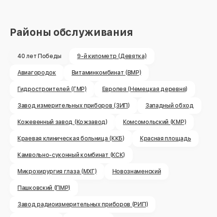
Районы обслуживания
40 лет Победы
9-й километр (Девятка)
Авиагородок
Витаминкомбинат (ВМР)
Гидростроителей (ГМР)
Европея (Немецкая деревня)
Завод измерительных приборов (ЗИП)
Западный обход
Кожевенный завод (Кожзавод)
Комсомольский (КМР)
Краевая клиническая больница (ККБ)
Красная площадь
Камвольно-суконный комбинат (КСК)
Микрохирургия глаза (МХГ)
Новознаменский
Пашковский (ПМР)
Завод радиоизмерительных приборов (РИП)