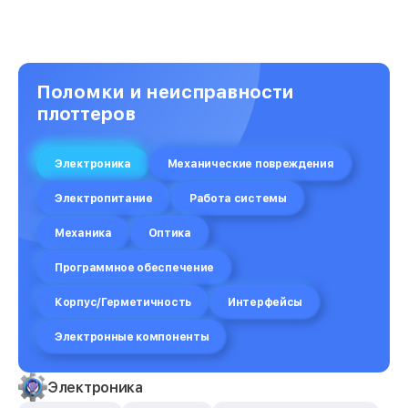
Поломки и неисправности
плоттеров
Электроника
Механические повреждения
Электропитание
Работа системы
Механика
Оптика
Программное обеспечение
Корпус/Герметичность
Интерфейсы
Электронные компоненты
Электроника