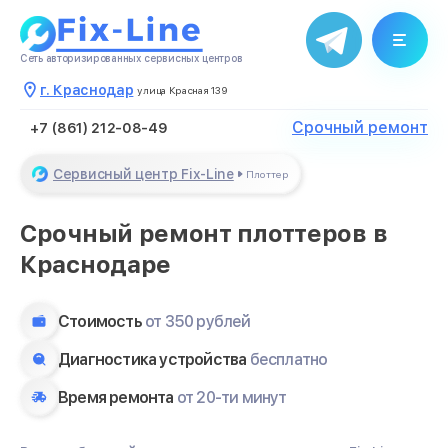
Менеджер свяжется с Вами в
течение нескольких минут
Сеть авторизированных сервисных центров
Закрыть
г. Краснодар
улица Красная 139
Срочный ремонт
+7 (861) 212-08-49
Сервисный центр Fix-Line
Плоттер
Срочный ремонт плоттеров в
Краснодаре
Стоимость
от 350 рублей
Диагностика устройства
бесплатно
Время ремонта
от 20-ти минут