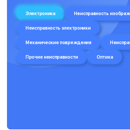
Отпариватели
Электроника
Неисправность изобра
Компьютеры
Неисправность электроники
Пароварки
Механические повреждения
Неиспра
Планшеты
Плоттеры
Прочие неисправности
Оптика
Посудомоечные машины
Принтеры
Прицелы ночного видения
Проекторы
Пылесосы
Роботы-пылесосы