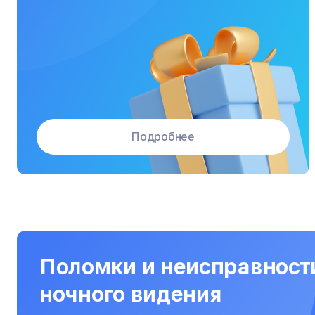
Массажные кресла
Материнские платы
Микроволновые печи
Микшерные пульты
Мониторы
Подробнее
Моноблоки
Морозильные камеры
Наушники
Нетбуки
Ноутбуки
Поломки и неисправност
Объективы
ночного видения
Оптические прицелы