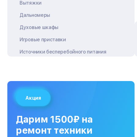
Вытяжки
Дальномеры
Духовые шкафы
Игровые приставки
Источники бесперебойного питания
Квадрокоптеры
Кондиционеры
Кофемашины
Акция
Кухонные плиты
Кухонные комбайны
Дарим 1500₽ на
МФУ
ремонт техники