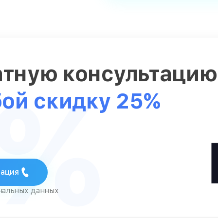
атную консультаци
5%
бой скидку 25%
тация
ональных данных