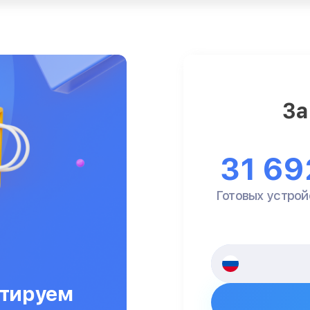
За
31 69
Готовых устрой
тируем