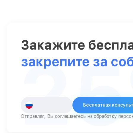
Серверы
Сканеры
Смарт-часы
Закажите беспл
Снегоуборщики
2
Стедикамы
закрепите за со
Стиральные машины
Сушилки для рук
Сушильные машины
Телевизоры
Бесплатная консуль
Телефоны
Отправляя, Вы соглашаетесь на обработку перс
Тепловизоры