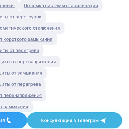
вления
Поломка системы стабилизации
ты от перегрузок
томатического отключения
т короткого замыкания
ты от перегрева
щиты от перенапряжения
щиты от замыкания
щиты от перегрева
т перенапряжения
т замыкания
ия
Консультация в Телеграм