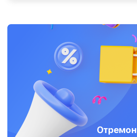
Ультрабуки
Фены
Фотоаппараты
Фотовспышки
Холодильники
Цифровые бинокли
Экшн-камеры
Электровелосипеды
Электросамокаты
Эхолоты
Отремон