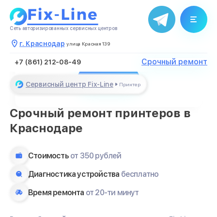
Сеть авторизированных сервисных центров
Благодарим за обращение
г. Краснодар
улица Красная 139
Менеджер свяжется с Вами в
течение нескольких минут
Срочный ремонт
+7 (861) 212-08-49
Закрыть
Сервисный центр Fix-Line
Принтер
Срочный ремонт принтеров в
Краснодаре
Стоимость
от 350 рублей
Диагностика устройства
бесплатно
Время ремонта
от 20-ти минут