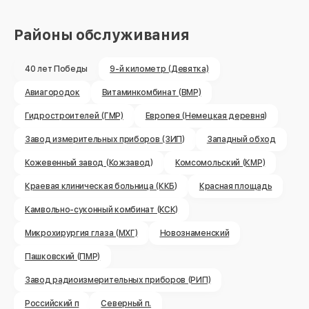
Районы обслуживания
40 лет Победы
9-й километр (Девятка)
Авиагородок
Витаминкомбинат (ВМР)
Гидростроителей (ГМР)
Европея (Немецкая деревня)
Завод измерительных приборов (ЗИП)
Западный обход
Кожевенный завод (Кожзавод)
Комсомольский (КМР)
Краевая клиническая больница (ККБ)
Красная площадь
Камвольно-суконный комбинат (КСК)
Микрохирургия глаза (МХГ)
Новознаменский
Пашковский (ПМР)
Завод радиоизмерительных приборов (РИП)
Российский п
Северный п.