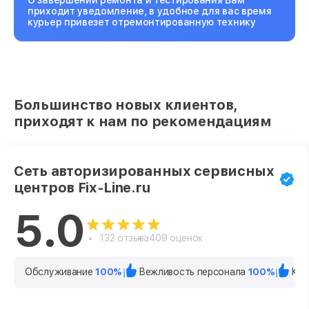
О завершении ремонта и тестирования Вам
приходит уведомление, в удобное для вас время
курьер привезет отремонтированную технику
Большинство новых клиентов,
приходят к нам по рекомендациям
Сеть авторизированных сервисных
центров Fix-Line.ru
5.0
132 отзыва
409 оценок
Обслуживание
100%
Вежливость персонала
100%
Кач