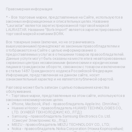
Ремонт сушильных машин
Ремонт фенов
Правомерная информация
Ремонт цифровых биноклей
Ремонт тепловизоров
* - Все торговые марки, представленные на Сайте, используются в
законных информационных и описательных целях. Название
Ремонт массажных кресел
"Laurastar" является зарегистрированной торговой маркой
Ремонт водонагревателей
LAURASTAR. Название "Bork-Import" является зарегистрированной
торговой маркой компании BORK.
Ремонт вытяжек
Ремонт источников бесперебойного питания
Все товарные знаки (включая, но не ограничиваясь
Ремонт пароварок
вышеуказанными) принадлежат их законным правообладателям и
отображаются на Сайте с целью информирования о
Ремонт микшерных пультов
предоставляемых услугах в отношении товаров правообладателей.
Ремонт dj-пультов
Данные услуги могут быть оказаны на месте или в неавторизованных
Ремонт кухонных плит
сервисных центрах независимыми физическими и юридическими
лицами в гражданском обороте, связанном с товаром и включенном
Ремонт стедикамов
в статью 1487 Гражданского кодекса Российской Федерации.
Ремонт оптических прицелов
Информация, представленная на данном сайте, носит
Ремонт электровелосипедов
ознакомительный характер и не является публичной офертой.
Ремонт видеокамер
Разговор может быть записан с целью повышения качества
Ремонт эхолотов
обслуживания.
Ремонт 3d-принтеров
* - Торговые марки, представленные на этом сайте, используются в
законных некоммерческих целях.
Ремонт прицелов ночного видения
iPhone, Macbook, iPad - правообладатель Apple Inc. (Эпл Инк.);
Ремонт винных шкафов
Huawei и Honor - правообладатель HUAWEI TECHNOLOGIES CO.,
LTD. (ХУАВЕЙ ТЕКНОЛОДЖИС КО., ЛТД.);
Ремонт выпрямителей
Samsung – правообладатель Samsung Electronics Co. Ltd.
Ремонт сушилок для рук
(Самсунг Электроникс Ко., Лтд.);
Ремонт дальномеров
MEIZU - правообладатель MEIZU TECHNOLOGY CO., LTD.;
Nokia - правообладатель Nokia Corporation (Нокиа Корпорейшн);
Ремонт снегоуборщиков