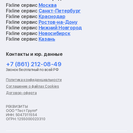
Ремонт квадрокоптеров
Fixline сервис
Москва
Ремонт электросамокатов
Fixline сервис
Санкт-Петербург
Ремонт материнских плат
Fixline сервис
Краснодар
Ремонт видеокарт
Fixline сервис
Ростов-на-Дону
Ремонт кофемашин
Fixline сервис
Нижний Новгород
Ремонт vr систем
Fixline сервис
Новосибирск
Ремонт игровых приставок
Fixline сервис
Казань
Ремонт экшн-камер
Ремонт смарт-часов
Контакты и юр. данные
Ремонт роботов-пылесосов
Ремонт холодильников
+7 (861) 212-08-49
Ремонт стиральных машин
Звонок бесплатный по всей РФ
Ремонт пылесосов
Ремонт варочных панелей
Политика конфиденциальности
Ремонт духовых шкафов
Соглашение о файлах Cookies
Ремонт кондиционеров
Договор-оферта
Ремонт кухонных комбайнов
Ремонт микроволновых печей
Ремонт морозильных камер
РЕКВИЗИТЫ
ООО "Тест Групп"
Ремонт отпаривателей
ИНН: 5047311554
Ремонт плоттеров
ОГРН: 1255000023310
Ремонт посудомоечных машин
Ремонт сканеров