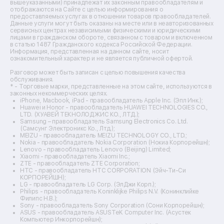
Ремонт пароварок
вышеуказанными) принадлежат их законным правообладателям и
отображаются на Сайте с целью информирования о
Ремонт микшерных пультов
предоставляемых услугах в отношении товаров правообладателей.
Ремонт dj-пультов
Данные услуги могут быть оказаны на месте или в неавторизованных
Ремонт кухонных плит
сервисных центрах независимыми физическими и юридическими
лицами в гражданском обороте, связанном с товаром и включенном
Ремонт стедикамов
в статью 1487 Гражданского кодекса Российской Федерации.
Ремонт оптических прицелов
Информация, представленная на данном сайте, носит
Ремонт электровелосипедов
ознакомительный характер и не является публичной офертой.
Ремонт видеокамер
Разговор может быть записан с целью повышения качества
Ремонт эхолотов
обслуживания.
Ремонт 3d-принтеров
* - Торговые марки, представленные на этом сайте, используются в
законных некоммерческих целях.
Ремонт прицелов ночного видения
iPhone, Macbook, iPad - правообладатель Apple Inc. (Эпл Инк.);
Ремонт винных шкафов
Huawei и Honor - правообладатель HUAWEI TECHNOLOGIES CO.,
LTD. (ХУАВЕЙ ТЕКНОЛОДЖИС КО., ЛТД.);
Ремонт выпрямителей
Samsung – правообладатель Samsung Electronics Co. Ltd.
Ремонт сушилок для рук
(Самсунг Электроникс Ко., Лтд.);
Ремонт дальномеров
MEIZU - правообладатель MEIZU TECHNOLOGY CO., LTD.;
Nokia - правообладатель Nokia Corporation (Нокиа Корпорейшн);
Ремонт снегоуборщиков
Lenovo - правообладатель Lenovo (Beijing) Limited;
Xiaomi - правообладатель Xiaomi Inc.;
ZTE - правообладатель ZTE Corporation;
HTC - правообладатель HTC CORPORATION (Эйч-Ти-Си
КОРПОРЕЙШН);
LG - правообладатель LG Corp. (ЭлДжи Корп.);
Philips - правообладатель Koninklijke Philips N.V. (Конинклийке
Филипс Н.В.);
Sony - правообладатель Sony Corporation (Сони Корпорейшн);
ASUS - правообладатель ASUSTeK Computer Inc. (Асустек
Компьютер Инкорпорейшн);