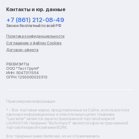
Ремонт смарт-часов
Контакты и юр. данные
Ремонт роботов-пылесосов
Ремонт холодильников
+7 (861) 212-08-49
Ремонт стиральных машин
Звонок бесплатный по всей РФ
Ремонт пылесосов
Ремонт варочных панелей
Политика конфиденциальности
Ремонт духовых шкафов
Соглашение о файлах Cookies
Ремонт кондиционеров
Договор-оферта
Ремонт кухонных комбайнов
Ремонт микроволновых печей
Ремонт морозильных камер
РЕКВИЗИТЫ
ООО "Тест Групп"
Ремонт отпаривателей
ИНН: 5047311554
Ремонт плоттеров
ОГРН: 1255000023310
Ремонт посудомоечных машин
Ремонт сканеров
Ремонт сушильных машин
Ремонт фенов
Правомерная информация
Ремонт цифровых биноклей
Ремонт тепловизоров
* - Все торговые марки, представленные на Сайте, используются в
законных информационных и описательных целях. Название
Ремонт массажных кресел
"Laurastar" является зарегистрированной торговой маркой
Ремонт водонагревателей
LAURASTAR. Название "Bork-Import" является зарегистрированной
торговой маркой компании BORK.
Ремонт вытяжек
Ремонт источников бесперебойного питания
Все товарные знаки (включая, но не ограничиваясь