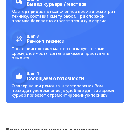
Выезд курьера / мастера
Мастер приедет в назначенное время и осмотрит
технику, составит смету работ. При сложной
поломке бесплатно отвезет технику в сервис
Шаг 3
Ремонт техники
После диагностики мастер согласует с вами
сроки, стоимость, детали заказа и приступит к
ремонту
Шаг 4
Сообщаем о готовности
О завершении ремонта и тестирования Вам
приходит уведомление, в удобное для вас время
курьер привезет отремонтированную технику