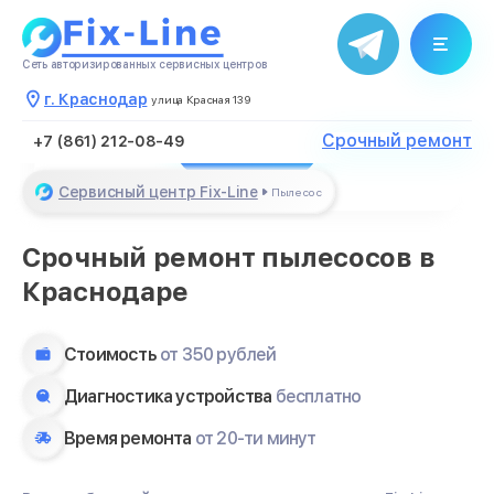
Благодарим за обращение
Сеть авторизированных сервисных центров
Менеджер свяжется с Вами в
течение нескольких минут
г. Краснодар
улица Красная 139
Срочный ремонт
+7 (861) 212-08-49
Закрыть
Сервисный центр Fix-Line
Пылесос
Срочный ремонт пылесосов в
Краснодаре
Стоимость
от 350 рублей
Диагностика устройства
бесплатно
Время ремонта
от 20-ти минут