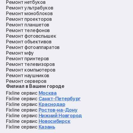
Ремонт нетбуков
Ремонт ультрабуков
Ремонт моноблоков
Ремонт проекторов
Ремонт планшетов
Ремонт телефонов
Ремонт фотовспышек
Ремонт объективов
Ремонт фотоаппаратов
Ремонт мфу
Ремонт принтеров
Ремонт телевизоров
Ремонт компьютеров
Ремонт наушников
Ремонт серверов
Филиал в Вашем городе
Ремонт мониторов
Ремонт квадрокоптеров
Fixline сервис
Москва
Ремонт электросамокатов
Fixline сервис
Санкт-Петербург
Ремонт материнских плат
Fixline сервис
Краснодар
Ремонт видеокарт
Fixline сервис
Ростов-на-Дону
Ремонт кофемашин
Fixline сервис
Нижний Новгород
Ремонт vr систем
Fixline сервис
Новосибирск
Ремонт игровых приставок
Fixline сервис
Казань
Ремонт экшн-камер