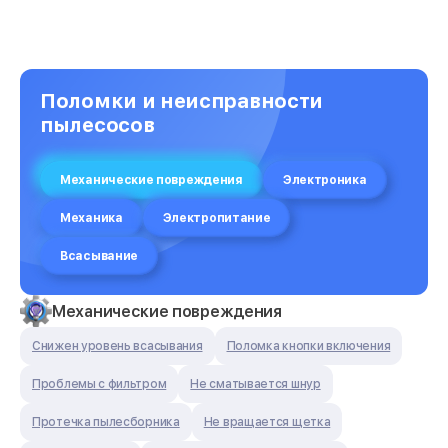
Поломки и неисправности
пылесосов
Механические повреждения
Электроника
Механика
Электропитание
Всасывание
Механические повреждения
Снижен уровень всасывания
Поломка кнопки включения
Проблемы с фильтром
Не сматывается шнур
Протечка пылесборника
Не вращается щетка