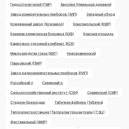
Гидростроителей (ГМР)
Европея (Немецкая деревня)
Завод измерительных приборов (ЗИП)
Западный обход
Кожевенный завод (Кожзавод)
Комсомольский (КМР)
Краевая клиническая больница (ККБ)
Красная площадь
Камвольно-суконный комбинат (КСК)
Микрохирургия глаза (МХГ)
Новознаменский
Пашковский (ПМР)
Завод радиоизмерительных приборов (РИП)
Российский п
Северный п.
Сельскохозяйственный институт (СХИ)
Славянский (СМР)
Стадион Краснодар
Табачная фабрика (Табачка)
Теплоэлектростанция (Теплоэлектроцентраль) (ТЭЦ)
Фестивальный (ФМР)