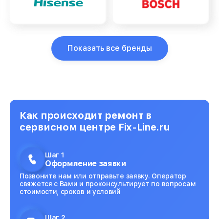
Показать все бренды
Как происходит ремонт в
сервисном центре Fix-Line.ru
Шаг 1
Оформление заявки
Позвоните нам или отправьте заявку. Оператор
свяжется с Вами и проконсультирует по вопросам
стоимости, сроков и условий
Шаг 2