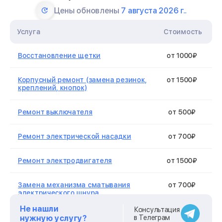
Цены обновлены
7 августа 2026 г..
Услуга
Стоимость
Восстановление щетки
от 1000₽
Корпусный ремонт (замена резинок,
от 1500₽
креплений, кнопок)
Ремонт выключателя
от 500₽
Ремонт электрической насадки
от 700₽
Ремонт электродвигателя
от 1500₽
Замена механизма сматывания
от 700₽
электрического шнура
Не нашли
Консультация
Ремонт платы управления
от 1600₽
нужную услугу?
в Телеграм