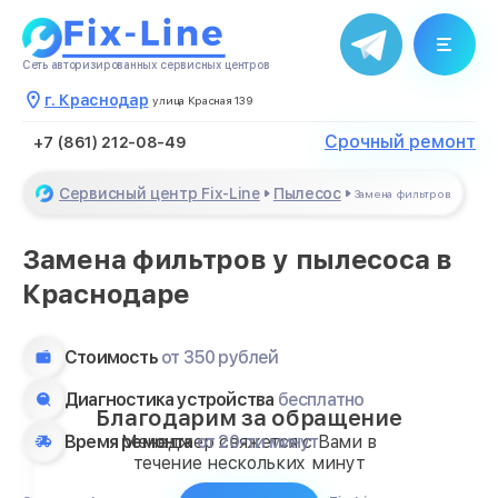
Сеть авторизированных сервисных центров
г. Краснодар
улица Красная 139
Срочный ремонт
+7 (861) 212-08-49
Сервисный центр Fix-Line
Пылесос
Замена фильтров
Замена фильтров у пылесоса в
Краснодаре
Стоимость
от 350 рублей
Диагностика устройства
бесплатно
Благодарим за обращение
Время ремонта
от 20-ти минут
Менеджер свяжется с Вами в
течение нескольких минут