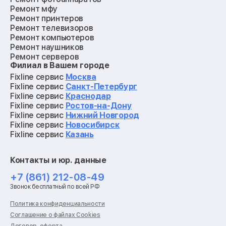
Ремонт мфу
Ремонт принтеров
Ремонт телевизоров
Ремонт компьютеров
Ремонт наушников
Ремонт серверов
Филиал в Вашем городе
Ремонт мониторов
Ремонт квадрокоптеров
Fixline сервис
Москва
Ремонт электросамокатов
Fixline сервис
Санкт-Петербург
Ремонт материнских плат
Fixline сервис
Краснодар
Ремонт видеокарт
Fixline сервис
Ростов-на-Дону
Ремонт кофемашин
Fixline сервис
Нижний Новгород
Ремонт vr систем
Fixline сервис
Новосибирск
Ремонт игровых приставок
Fixline сервис
Казань
Ремонт экшн-камер
Ремонт смарт-часов
Контакты и юр. данные
Ремонт роботов-пылесосов
Ремонт холодильников
+7 (861) 212-08-49
Ремонт стиральных машин
Звонок бесплатный по всей РФ
Ремонт пылесосов
Ремонт варочных панелей
Политика конфиденциальности
Ремонт духовых шкафов
Соглашение о файлах Cookies
Ремонт кондиционеров
Договор-оферта