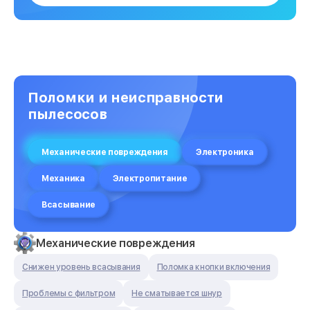
Поломки и неисправности
пылесосов
Механические повреждения
Электроника
Механика
Электропитание
Всасывание
Механические повреждения
Снижен уровень всасывания
Поломка кнопки включения
Проблемы с фильтром
Не сматывается шнур