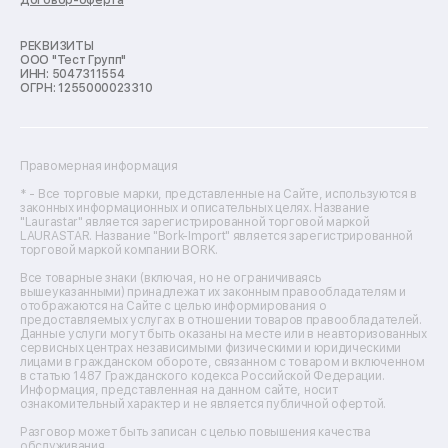
Ремонт кухонных комбайнов
Ремонт микроволновых печей
Ремонт морозильных камер
РЕКВИЗИТЫ
ООО "Тест Групп"
Ремонт отпаривателей
ИНН: 5047311554
Ремонт плоттеров
ОГРН: 1255000023310
Ремонт посудомоечных машин
Ремонт сканеров
Ремонт сушильных машин
Ремонт фенов
Правомерная информация
Ремонт цифровых биноклей
Ремонт тепловизоров
* - Все торговые марки, представленные на Сайте, используются в
законных информационных и описательных целях. Название
Ремонт массажных кресел
"Laurastar" является зарегистрированной торговой маркой
Ремонт водонагревателей
LAURASTAR. Название "Bork-Import" является зарегистрированной
торговой маркой компании BORK.
Ремонт вытяжек
Ремонт источников бесперебойного питания
Все товарные знаки (включая, но не ограничиваясь
Ремонт пароварок
вышеуказанными) принадлежат их законным правообладателям и
отображаются на Сайте с целью информирования о
Ремонт микшерных пультов
предоставляемых услугах в отношении товаров правообладателей.
Ремонт dj-пультов
Данные услуги могут быть оказаны на месте или в неавторизованных
Ремонт кухонных плит
сервисных центрах независимыми физическими и юридическими
лицами в гражданском обороте, связанном с товаром и включенном
Ремонт стедикамов
в статью 1487 Гражданского кодекса Российской Федерации.
Ремонт оптических прицелов
Информация, представленная на данном сайте, носит
Ремонт электровелосипедов
ознакомительный характер и не является публичной офертой.
Ремонт видеокамер
Разговор может быть записан с целью повышения качества
Ремонт эхолотов
обслуживания.