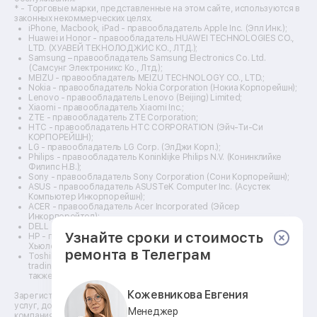
Ремонт 3d-принтеров
* - Торговые марки, представленные на этом сайте, используются в
законных некоммерческих целях.
Ремонт прицелов ночного видения
iPhone, Macbook, iPad - правообладатель Apple Inc. (Эпл Инк.);
Ремонт винных шкафов
Huawei и Honor - правообладатель HUAWEI TECHNOLOGIES CO.,
LTD. (ХУАВЕЙ ТЕКНОЛОДЖИС КО., ЛТД.);
Ремонт выпрямителей
Samsung – правообладатель Samsung Electronics Co. Ltd.
Ремонт сушилок для рук
(Самсунг Электроникс Ко., Лтд.);
Ремонт дальномеров
MEIZU - правообладатель MEIZU TECHNOLOGY CO., LTD.;
Nokia - правообладатель Nokia Corporation (Нокиа Корпорейшн);
Ремонт снегоуборщиков
Lenovo - правообладатель Lenovo (Beijing) Limited;
Xiaomi - правообладатель Xiaomi Inc.;
ZTE - правообладатель ZTE Corporation;
HTC - правообладатель HTC CORPORATION (Эйч-Ти-Си
КОРПОРЕЙШН);
LG - правообладатель LG Corp. (ЭлДжи Корп.);
Philips - правообладатель Koninklijke Philips N.V. (Конинклийке
Филипс Н.В.);
Sony - правообладатель Sony Corporation (Сони Корпорейшн);
ASUS - правообладатель ASUSTeK Computer Inc. (Асустек
Компьютер Инкорпорейшн);
ACER - правообладатель Acer Incorporated (Эйсер
Инкорпорейтед);
DELL - правообладатель Dell Inc.(Делл Инк.);
Узнайте сроки и стоимость
HP - правообладатель HP Hewlett-Packard Group LLC (ЭйчПи
Хьюлетт Паккард Груп ЛЛК);
ремонта в Телеграм
Toshiba - правообладатель KABUSHIKI KAISHA TOSHIBA, also
trading as Toshiba Corporation (КАБУШИКИ КАЙША ТОШИБА
также торгующая как Тосиба Корпорейшн).
Кожевникова Евгения
Зарегистрированные товарные знаки используются для описания
услуг, доступных в сети сервисных центров АСЦ, не связанных с
Менеджер
компаниями Правообладателей товарных знаков и/или с их