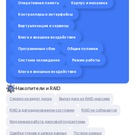
Оперативная память
Корпус и механика
Контроллеры и интерфейсы
Виртуализация и сервисы
Влага и внешние воздействия
Программные сбои
Общие поломки
Система охлаждения
Режим работы
Влага и внешные воздействия
Накопители и RAID
Сервер не видит диски
Выпал диск из RAID-массива
RAID в деградированном состоянии
RAID не собирается
Медленная работа дисковой подсистемы
Ошибки чтения и записи данных
Потеря данных