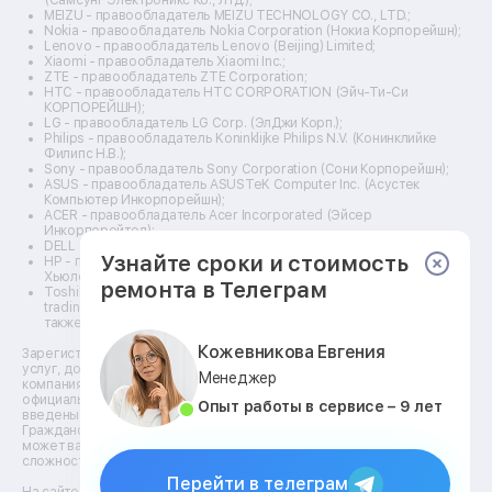
Ремонт дальномеров
MEIZU - правообладатель MEIZU TECHNOLOGY CO., LTD.;
Nokia - правообладатель Nokia Corporation (Нокиа Корпорейшн);
Ремонт снегоуборщиков
Lenovo - правообладатель Lenovo (Beijing) Limited;
Xiaomi - правообладатель Xiaomi Inc.;
ZTE - правообладатель ZTE Corporation;
HTC - правообладатель HTC CORPORATION (Эйч-Ти-Си
КОРПОРЕЙШН);
LG - правообладатель LG Corp. (ЭлДжи Корп.);
Philips - правообладатель Koninklijke Philips N.V. (Конинклийке
Филипс Н.В.);
Sony - правообладатель Sony Corporation (Сони Корпорейшн);
ASUS - правообладатель ASUSTeK Computer Inc. (Асустек
Компьютер Инкорпорейшн);
ACER - правообладатель Acer Incorporated (Эйсер
Инкорпорейтед);
DELL - правообладатель Dell Inc.(Делл Инк.);
Узнайте сроки и стоимость
HP - правообладатель HP Hewlett-Packard Group LLC (ЭйчПи
Хьюлетт Паккард Груп ЛЛК);
ремонта в Телеграм
Toshiba - правообладатель KABUSHIKI KAISHA TOSHIBA, also
trading as Toshiba Corporation (КАБУШИКИ КАЙША ТОШИБА
также торгующая как Тосиба Корпорейшн).
Кожевникова Евгения
Зарегистрированные товарные знаки используются для описания
услуг, доступных в сети сервисных центров АСЦ, не связанных с
Менеджер
компаниями Правообладателей товарных знаков и/или с их
официальными представителями в отношении товаров, которые уже
Опыт работы в сервисе – 9 лет
введены в гражданский оборот по смыслу статьи 1487
Гражданского кодекса. ** - время, необходимое для ремонта,
может варьироваться в зависимости от модели устройства и
сложности работы.
Перейти в телеграм
На сайте https://krd.fix-line24.ru доступна информация о