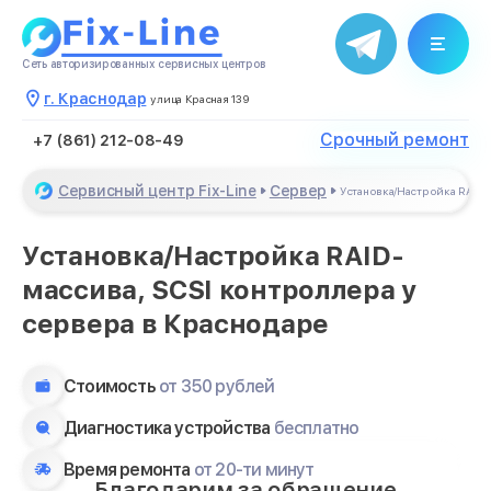
Сеть авторизированных сервисных центров
г. Краснодар
улица Красная 139
Срочный ремонт
+7 (861) 212-08-49
Сервисный центр Fix-Line
Сервер
Установка/Настройка RAID-
Установка/Настройка RAID-
массива, SCSI контроллера у
сервера в Краснодаре
Стоимость
от 350 рублей
Диагностика устройства
бесплатно
Время ремонта
от 20-ти минут
Благодарим за обращение