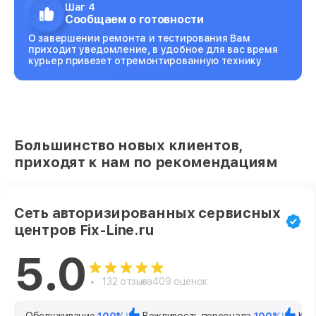
Шаг 4
Сообщаем о готовности
О завершении ремонта и тестирования Вам
приходит уведомление, в удобное для вас время
курьер привезет отремонтированную технику
Большинство новых клиентов,
приходят к нам по рекомендациям
Сеть авторизированных сервисных
центров Fix-Line.ru
5.0
132 отзыва
409 оценок
Обслуживание
100%
Вежливость персонала
100%
Кач