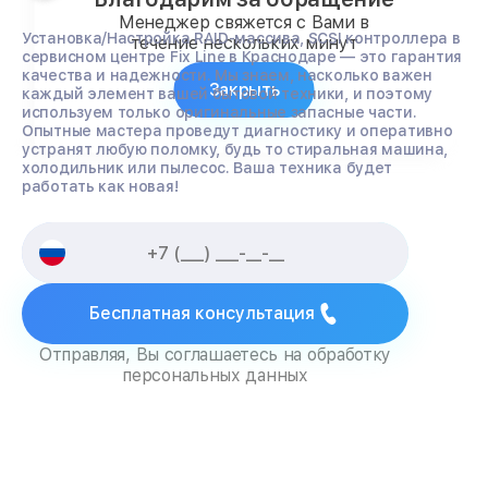
Менеджер свяжется с Вами в
Установка/Настройка RAID-массива, SCSI контроллера в
течение нескольких минут
сервисном центре Fix Line в Краснодаре — это гарантия
качества и надежности. Мы знаем, насколько важен
Закрыть
каждый элемент вашей бытовой техники, и поэтому
используем только оригинальные запасные части.
Опытные мастера проведут диагностику и оперативно
устранят любую поломку, будь то стиральная машина,
холодильник или пылесос. Ваша техника будет
работать как новая!
Бесплатная консультация
Отправляя, Вы соглашаетесь на обработку
персональных данных