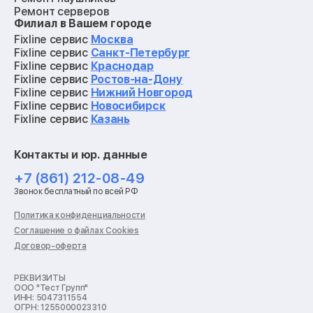
Ремонт серверов
Филиал в Вашем городе
Ремонт мониторов
Ремонт квадрокоптеров
Fixline сервис
Москва
Ремонт электросамокатов
Fixline сервис
Санкт-Петербург
Ремонт материнских плат
Fixline сервис
Краснодар
Ремонт видеокарт
Fixline сервис
Ростов-на-Дону
Ремонт кофемашин
Fixline сервис
Нижний Новгород
Ремонт vr систем
Fixline сервис
Новосибирск
Ремонт игровых приставок
Fixline сервис
Казань
Ремонт экшн-камер
Ремонт смарт-часов
Контакты и юр. данные
Ремонт роботов-пылесосов
Ремонт холодильников
+7 (861) 212-08-49
Ремонт стиральных машин
Звонок бесплатный по всей РФ
Ремонт пылесосов
Ремонт варочных панелей
Политика конфиденциальности
Ремонт духовых шкафов
Соглашение о файлах Cookies
Ремонт кондиционеров
Договор-оферта
Ремонт кухонных комбайнов
Ремонт микроволновых печей
Ремонт морозильных камер
РЕКВИЗИТЫ
ООО "Тест Групп"
Ремонт отпаривателей
ИНН: 5047311554
Ремонт плоттеров
ОГРН: 1255000023310