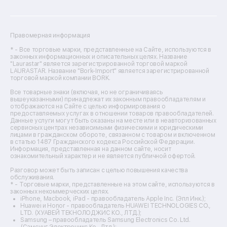
Ремонт посудомоечных машин
Ремонт сканеров
Ремонт сушильных машин
Ремонт фенов
Правомерная информация
Ремонт цифровых биноклей
Ремонт тепловизоров
* - Все торговые марки, представленные на Сайте, используются в
законных информационных и описательных целях. Название
Ремонт массажных кресел
"Laurastar" является зарегистрированной торговой маркой
Ремонт водонагревателей
LAURASTAR. Название "Bork-Import" является зарегистрированной
торговой маркой компании BORK.
Ремонт вытяжек
Ремонт источников бесперебойного питания
Все товарные знаки (включая, но не ограничиваясь
Ремонт пароварок
вышеуказанными) принадлежат их законным правообладателям и
отображаются на Сайте с целью информирования о
Ремонт микшерных пультов
предоставляемых услугах в отношении товаров правообладателей.
Ремонт dj-пультов
Данные услуги могут быть оказаны на месте или в неавторизованных
Ремонт кухонных плит
сервисных центрах независимыми физическими и юридическими
лицами в гражданском обороте, связанном с товаром и включенном
Ремонт стедикамов
в статью 1487 Гражданского кодекса Российской Федерации.
Ремонт оптических прицелов
Информация, представленная на данном сайте, носит
Ремонт электровелосипедов
ознакомительный характер и не является публичной офертой.
Ремонт видеокамер
Разговор может быть записан с целью повышения качества
Ремонт эхолотов
обслуживания.
Ремонт 3d-принтеров
* - Торговые марки, представленные на этом сайте, используются в
законных некоммерческих целях.
Ремонт прицелов ночного видения
iPhone, Macbook, iPad - правообладатель Apple Inc. (Эпл Инк.);
Ремонт винных шкафов
Huawei и Honor - правообладатель HUAWEI TECHNOLOGIES CO.,
LTD. (ХУАВЕЙ ТЕКНОЛОДЖИС КО., ЛТД.);
Ремонт выпрямителей
Samsung – правообладатель Samsung Electronics Co. Ltd.
Ремонт сушилок для рук
(Самсунг Электроникс Ко., Лтд.);