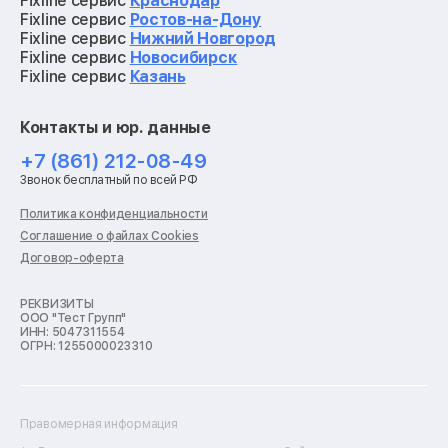
Fixline сервис
Краснодар
Ремонт видеокарт
Fixline сервис
Ростов-на-Дону
Ремонт кофемашин
Fixline сервис
Нижний Новгород
Ремонт vr систем
Fixline сервис
Новосибирск
Ремонт игровых приставок
Fixline сервис
Казань
Ремонт экшн-камер
Ремонт смарт-часов
Контакты и юр. данные
Ремонт роботов-пылесосов
Ремонт холодильников
+7 (861) 212-08-49
Ремонт стиральных машин
Звонок бесплатный по всей РФ
Ремонт пылесосов
Ремонт варочных панелей
Политика конфиденциальности
Ремонт духовых шкафов
Соглашение о файлах Cookies
Ремонт кондиционеров
Договор-оферта
Ремонт кухонных комбайнов
Ремонт микроволновых печей
Ремонт морозильных камер
РЕКВИЗИТЫ
ООО "Тест Групп"
Ремонт отпаривателей
ИНН: 5047311554
Ремонт плоттеров
ОГРН: 1255000023310
Ремонт посудомоечных машин
Ремонт сканеров
Ремонт сушильных машин
Ремонт фенов
Правомерная информация
Ремонт цифровых биноклей