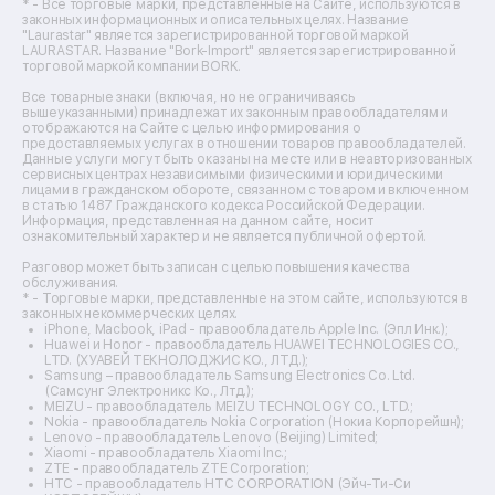
Ремонт тепловизоров
* - Все торговые марки, представленные на Сайте, используются в
законных информационных и описательных целях. Название
Ремонт массажных кресел
"Laurastar" является зарегистрированной торговой маркой
Ремонт водонагревателей
LAURASTAR. Название "Bork-Import" является зарегистрированной
торговой маркой компании BORK.
Ремонт вытяжек
Ремонт источников бесперебойного питания
Все товарные знаки (включая, но не ограничиваясь
Ремонт пароварок
вышеуказанными) принадлежат их законным правообладателям и
отображаются на Сайте с целью информирования о
Ремонт микшерных пультов
предоставляемых услугах в отношении товаров правообладателей.
Ремонт dj-пультов
Данные услуги могут быть оказаны на месте или в неавторизованных
Ремонт кухонных плит
сервисных центрах независимыми физическими и юридическими
лицами в гражданском обороте, связанном с товаром и включенном
Ремонт стедикамов
в статью 1487 Гражданского кодекса Российской Федерации.
Ремонт оптических прицелов
Информация, представленная на данном сайте, носит
Ремонт электровелосипедов
ознакомительный характер и не является публичной офертой.
Ремонт видеокамер
Разговор может быть записан с целью повышения качества
Ремонт эхолотов
обслуживания.
Ремонт 3d-принтеров
* - Торговые марки, представленные на этом сайте, используются в
законных некоммерческих целях.
Ремонт прицелов ночного видения
iPhone, Macbook, iPad - правообладатель Apple Inc. (Эпл Инк.);
Ремонт винных шкафов
Huawei и Honor - правообладатель HUAWEI TECHNOLOGIES CO.,
LTD. (ХУАВЕЙ ТЕКНОЛОДЖИС КО., ЛТД.);
Ремонт выпрямителей
Samsung – правообладатель Samsung Electronics Co. Ltd.
Ремонт сушилок для рук
(Самсунг Электроникс Ко., Лтд.);
Ремонт дальномеров
MEIZU - правообладатель MEIZU TECHNOLOGY CO., LTD.;
Nokia - правообладатель Nokia Corporation (Нокиа Корпорейшн);
Ремонт снегоуборщиков
Lenovo - правообладатель Lenovo (Beijing) Limited;
Xiaomi - правообладатель Xiaomi Inc.;
ZTE - правообладатель ZTE Corporation;
HTC - правообладатель HTC CORPORATION (Эйч-Ти-Си