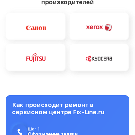
производителей
Как происходит ремонт в
сервисном центре Fix-Line.ru
Шаг 1
Оформление заявки