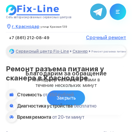
Сеть авторизированных сервисных центров
г. Краснодар
улица Красная 139
Срочный ремонт
+7 (861) 212-08-49
Сервисный центр Fix-Line
Сканер
Ремонт разъема питания
Ремонт разъема питания у
Благодарим за обращение
сканера в Краснодаре
Менеджер свяжется с Вами в
течение нескольких минут
Стоимость
от 350 рублей
Закрыть
Диагностика устройства
бесплатно
Время ремонта
от 20-ти минут