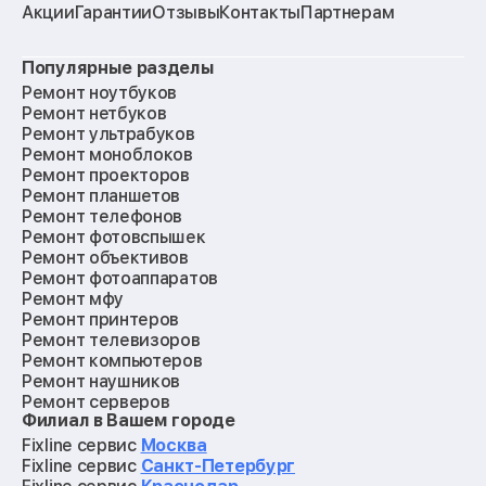
Акции
Гарантии
Отзывы
Контакты
Партнерам
Популярные разделы
Ремонт ноутбуков
Ремонт нетбуков
Ремонт ультрабуков
Ремонт моноблоков
Ремонт проекторов
Ремонт планшетов
Ремонт телефонов
Ремонт фотовспышек
Ремонт объективов
Ремонт фотоаппаратов
Ремонт мфу
Ремонт принтеров
Ремонт телевизоров
Ремонт компьютеров
Ремонт наушников
Ремонт серверов
Филиал в Вашем городе
Ремонт мониторов
Ремонт квадрокоптеров
Fixline сервис
Москва
Ремонт электросамокатов
Fixline сервис
Санкт-Петербург
Ремонт материнских плат