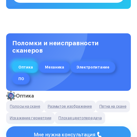
Поломки и неисправности
сканеров
Оптика
Механика
Электропитание
ПО
Оптика
Полосы на скане
Размытое изображение
Пятна на скане
Искажение геометрии
Плохая цветопередача
Мне нужна консультация