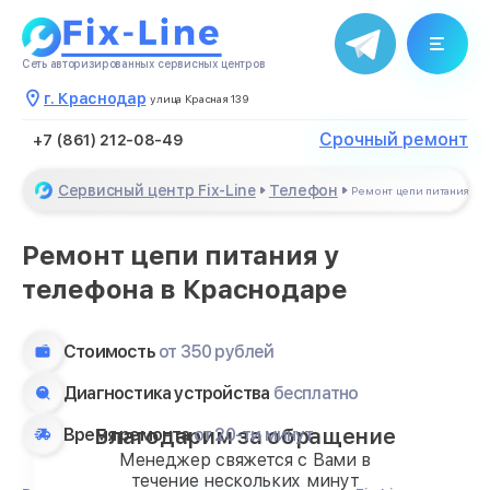
Сеть авторизированных сервисных центров
г. Краснодар
улица Красная 139
Срочный ремонт
+7 (861) 212-08-49
Сервисный центр Fix-Line
Телефон
Ремонт цепи питания
Ремонт цепи питания у
телефона в Краснодаре
Стоимость
от 350 рублей
Диагностика устройства
бесплатно
Благодарим за обращение
Время ремонта
от 20-ти минут
Менеджер свяжется с Вами в
течение нескольких минут