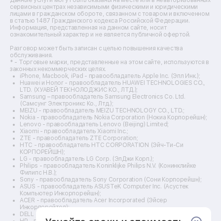
Ремонт кухонных плит
сервисных центрах независимыми физическими и юридическими
лицами в гражданском обороте, связанном с товаром и включенном
Ремонт стедикамов
в статью 1487 Гражданского кодекса Российской Федерации.
Ремонт оптических прицелов
Информация, представленная на данном сайте, носит
Ремонт электровелосипедов
ознакомительный характер и не является публичной офертой.
Ремонт видеокамер
Разговор может быть записан с целью повышения качества
Ремонт эхолотов
обслуживания.
Ремонт 3d-принтеров
* - Торговые марки, представленные на этом сайте, используются в
законных некоммерческих целях.
Ремонт прицелов ночного видения
iPhone, Macbook, iPad - правообладатель Apple Inc. (Эпл Инк.);
Ремонт винных шкафов
Huawei и Honor - правообладатель HUAWEI TECHNOLOGIES CO.,
LTD. (ХУАВЕЙ ТЕКНОЛОДЖИС КО., ЛТД.);
Ремонт выпрямителей
Samsung – правообладатель Samsung Electronics Co. Ltd.
Ремонт сушилок для рук
(Самсунг Электроникс Ко., Лтд.);
Ремонт дальномеров
MEIZU - правообладатель MEIZU TECHNOLOGY CO., LTD.;
Nokia - правообладатель Nokia Corporation (Нокиа Корпорейшн);
Ремонт снегоуборщиков
Lenovo - правообладатель Lenovo (Beijing) Limited;
Xiaomi - правообладатель Xiaomi Inc.;
ZTE - правообладатель ZTE Corporation;
HTC - правообладатель HTC CORPORATION (Эйч-Ти-Си
КОРПОРЕЙШН);
LG - правообладатель LG Corp. (ЭлДжи Корп.);
Philips - правообладатель Koninklijke Philips N.V. (Конинклийке
Филипс Н.В.);
Sony - правообладатель Sony Corporation (Сони Корпорейшн);
ASUS - правообладатель ASUSTeK Computer Inc. (Асустек
Компьютер Инкорпорейшн);
ACER - правообладатель Acer Incorporated (Эйсер
Инкорпорейтед);
DELL - правообладатель Dell Inc.(Делл Инк.);
HP - правообладатель HP Hewlett-Packard Group LLC (ЭйчПи