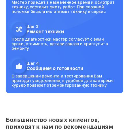
Мастер приедет в назначенное время и осмотрит
технику, составит смету работ. При сложной
поломке бесплатно отвезет технику в сервис
Шаг 3
Ремонт техники
После диагностики мастер согласует с вами
сроки, стоимость, детали заказа и приступит к
ремонту
Шаг 4
Сообщаем о готовности
О завершении ремонта и тестирования Вам
приходит уведомление, в удобное для вас время
курьер привезет отремонтированную технику
Большинство новых клиентов,
приходят к нам по рекомендациям