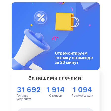
Отремонтируем
технику на выезде
за 20 минут
За нашими плечами:
31 692
1 914
1 094
Готовых
Отзывов
Рекомендации
устройств