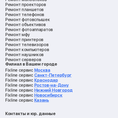
Ремонт проекторов
Ремонт планшетов
Ремонт телефонов
Ремонт фотовспышек
Ремонт объективов
Ремонт фотоаппаратов
Ремонт мфу
Ремонт принтеров
Ремонт телевизоров
Ремонт компьютеров
Ремонт наушников
Ремонт серверов
Филиал в Вашем городе
Ремонт мониторов
Ремонт квадрокоптеров
Fixline сервис
Москва
Ремонт электросамокатов
Fixline сервис
Санкт-Петербург
Ремонт материнских плат
Fixline сервис
Краснодар
Ремонт видеокарт
Fixline сервис
Ростов-на-Дону
Ремонт кофемашин
Fixline сервис
Нижний Новгород
Ремонт vr систем
Fixline сервис
Новосибирск
Ремонт игровых приставок
Fixline сервис
Казань
Ремонт экшн-камер
Ремонт смарт-часов
Контакты и юр. данные
Ремонт роботов-пылесосов