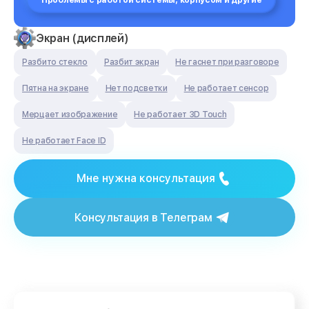
Проблемы с работой системы, корпусом и другие
Экран (дисплей)
Разбито стекло
Разбит экран
Не гаснет при разговоре
Пятна на экране
Нет подсветки
Не работает сенсор
Мерцает изображение
Не работает 3D Touch
Не работает Face ID
Мне нужна консультация
Консультация в Телеграм