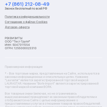
Ремонт холодильников
+7 (861) 212-08-49
Ремонт стиральных машин
Звонок бесплатный по всей РФ
Ремонт пылесосов
Ремонт варочных панелей
Политика конфиденциальности
Ремонт духовых шкафов
Соглашение о файлах Cookies
Ремонт кондиционеров
Договор-оферта
Ремонт кухонных комбайнов
Ремонт микроволновых печей
Ремонт морозильных камер
РЕКВИЗИТЫ
ООО "Тест Групп"
Ремонт отпаривателей
ИНН: 5047311554
Ремонт плоттеров
ОГРН: 1255000023310
Ремонт посудомоечных машин
Ремонт сканеров
Ремонт сушильных машин
Ремонт фенов
Правомерная информация
Ремонт цифровых биноклей
Ремонт тепловизоров
* - Все торговые марки, представленные на Сайте, используются в
законных информационных и описательных целях. Название
Ремонт массажных кресел
"Laurastar" является зарегистрированной торговой маркой
Ремонт водонагревателей
LAURASTAR. Название "Bork-Import" является зарегистрированной
торговой маркой компании BORK.
Ремонт вытяжек
Ремонт источников бесперебойного питания
Все товарные знаки (включая, но не ограничиваясь
Ремонт пароварок
вышеуказанными) принадлежат их законным правообладателям и
отображаются на Сайте с целью информирования о
Ремонт микшерных пультов
предоставляемых услугах в отношении товаров правообладателей.
Ремонт dj-пультов
Данные услуги могут быть оказаны на месте или в неавторизованных