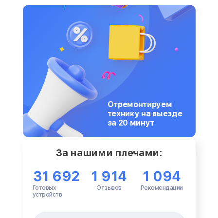
Отремонтируем
технику на выезде
за 20 минут
За нашими плечами:
31 692
1 914
1 094
Готовых
Отзывов
Рекомендации
устройств