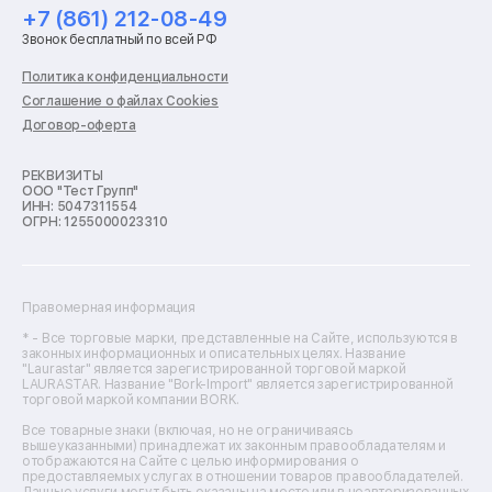
Ремонт холодильников
+7 (861) 212-08-49
Ремонт стиральных машин
Звонок бесплатный по всей РФ
Ремонт пылесосов
Ремонт варочных панелей
Политика конфиденциальности
Ремонт духовых шкафов
Соглашение о файлах Cookies
Ремонт кондиционеров
Договор-оферта
Ремонт кухонных комбайнов
Ремонт микроволновых печей
Ремонт морозильных камер
РЕКВИЗИТЫ
ООО "Тест Групп"
Ремонт отпаривателей
ИНН: 5047311554
Ремонт плоттеров
ОГРН: 1255000023310
Ремонт посудомоечных машин
Ремонт сканеров
Ремонт сушильных машин
Ремонт фенов
Правомерная информация
Ремонт цифровых биноклей
Ремонт тепловизоров
* - Все торговые марки, представленные на Сайте, используются в
законных информационных и описательных целях. Название
Ремонт массажных кресел
"Laurastar" является зарегистрированной торговой маркой
Ремонт водонагревателей
LAURASTAR. Название "Bork-Import" является зарегистрированной
торговой маркой компании BORK.
Ремонт вытяжек
Ремонт источников бесперебойного питания
Все товарные знаки (включая, но не ограничиваясь
Ремонт пароварок
вышеуказанными) принадлежат их законным правообладателям и
отображаются на Сайте с целью информирования о
Ремонт микшерных пультов
предоставляемых услугах в отношении товаров правообладателей.
Ремонт dj-пультов
Данные услуги могут быть оказаны на месте или в неавторизованных