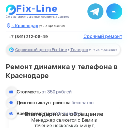
Сеть авторизированных сервисных центров
г. Краснодар
улица Красная 139
Срочный ремонт
+7 (861) 212-08-49
Сервисный центр Fix-Line
Телефон
Ремонт динамика
Ремонт динамика у телефона в
Краснодаре
Стоимость
от 350 рублей
Диагностика устройства
бесплатно
Благодарим за обращение
Время ремонта
от 20-ти минут
Менеджер свяжется с Вами в
течение нескольких минут