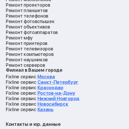
Ремонт проекторов
Ремонт планшетов
Ремонт телефонов
Ремонт фотовспышек
Ремонт объективов
Ремонт фотоаппаратов
Ремонт мфу
Ремонт принтеров
Ремонт телевизоров
Ремонт компьютеров
Ремонт наушников
Ремонт серверов
Филиал в Вашем городе
Ремонт мониторов
Ремонт квадрокоптеров
Fixline сервис
Москва
Ремонт электросамокатов
Fixline сервис
Санкт-Петербург
Ремонт материнских плат
Fixline сервис
Краснодар
Ремонт видеокарт
Fixline сервис
Ростов-на-Дону
Ремонт кофемашин
Fixline сервис
Нижний Новгород
Ремонт vr систем
Fixline сервис
Новосибирск
Ремонт игровых приставок
Fixline сервис
Казань
Ремонт экшн-камер
Ремонт смарт-часов
Контакты и юр. данные
Ремонт роботов-пылесосов