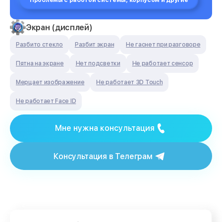
Проблемы с работой системы, корпусом и другие
Экран (дисплей)
Разбито стекло
Разбит экран
Не гаснет при разговоре
Пятна на экране
Нет подсветки
Не работает сенсор
Мерцает изображение
Не работает 3D Touch
Не работает Face ID
Мне нужна консультация
Консультация в Телеграм