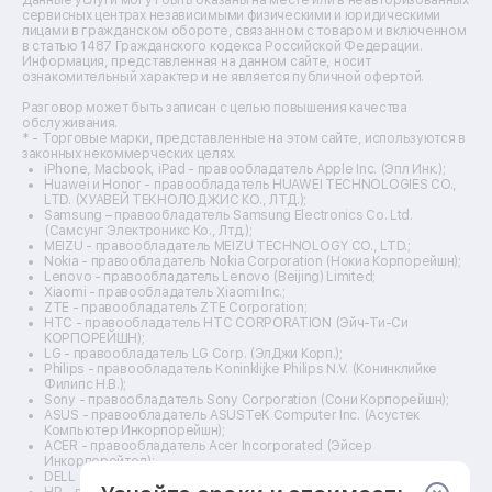
Ремонт кухонных плит
сервисных центрах независимыми физическими и юридическими
лицами в гражданском обороте, связанном с товаром и включенном
Ремонт стедикамов
в статью 1487 Гражданского кодекса Российской Федерации.
Ремонт оптических прицелов
Информация, представленная на данном сайте, носит
Ремонт электровелосипедов
ознакомительный характер и не является публичной офертой.
Ремонт видеокамер
Разговор может быть записан с целью повышения качества
Ремонт эхолотов
обслуживания.
Ремонт 3d-принтеров
* - Торговые марки, представленные на этом сайте, используются в
законных некоммерческих целях.
Ремонт прицелов ночного видения
iPhone, Macbook, iPad - правообладатель Apple Inc. (Эпл Инк.);
Ремонт винных шкафов
Huawei и Honor - правообладатель HUAWEI TECHNOLOGIES CO.,
LTD. (ХУАВЕЙ ТЕКНОЛОДЖИС КО., ЛТД.);
Ремонт выпрямителей
Samsung – правообладатель Samsung Electronics Co. Ltd.
Ремонт сушилок для рук
(Самсунг Электроникс Ко., Лтд.);
Ремонт дальномеров
MEIZU - правообладатель MEIZU TECHNOLOGY CO., LTD.;
Nokia - правообладатель Nokia Corporation (Нокиа Корпорейшн);
Ремонт снегоуборщиков
Lenovo - правообладатель Lenovo (Beijing) Limited;
Xiaomi - правообладатель Xiaomi Inc.;
ZTE - правообладатель ZTE Corporation;
HTC - правообладатель HTC CORPORATION (Эйч-Ти-Си
КОРПОРЕЙШН);
LG - правообладатель LG Corp. (ЭлДжи Корп.);
Philips - правообладатель Koninklijke Philips N.V. (Конинклийке
Филипс Н.В.);
Sony - правообладатель Sony Corporation (Сони Корпорейшн);
ASUS - правообладатель ASUSTeK Computer Inc. (Асустек
Компьютер Инкорпорейшн);
ACER - правообладатель Acer Incorporated (Эйсер
Инкорпорейтед);
DELL - правообладатель Dell Inc.(Делл Инк.);
HP - правообладатель HP Hewlett-Packard Group LLC (ЭйчПи