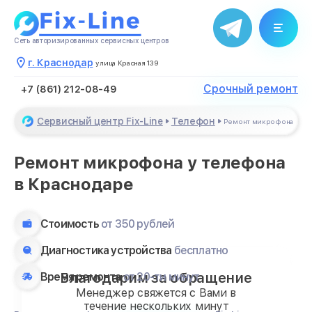
Сеть авторизированных сервисных центров
г. Краснодар
улица Красная 139
Срочный ремонт
+7 (861) 212-08-49
Сервисный центр Fix-Line
Телефон
Ремонт микрофона
Ремонт микрофона у телефона
в Краснодаре
Стоимость
от 350 рублей
Диагностика устройства
бесплатно
Благодарим за обращение
Время ремонта
от 20-ти минут
Менеджер свяжется с Вами в
течение нескольких минут