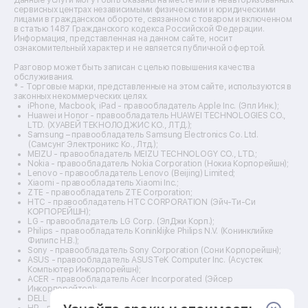
Ремонт кухонных плит
сервисных центрах независимыми физическими и юридическими
лицами в гражданском обороте, связанном с товаром и включенном
Ремонт стедикамов
в статью 1487 Гражданского кодекса Российской Федерации.
Ремонт оптических прицелов
Информация, представленная на данном сайте, носит
Ремонт электровелосипедов
ознакомительный характер и не является публичной офертой.
Ремонт видеокамер
Разговор может быть записан с целью повышения качества
Ремонт эхолотов
обслуживания.
Ремонт 3d-принтеров
* - Торговые марки, представленные на этом сайте, используются в
законных некоммерческих целях.
Ремонт прицелов ночного видения
iPhone, Macbook, iPad - правообладатель Apple Inc. (Эпл Инк.);
Ремонт винных шкафов
Huawei и Honor - правообладатель HUAWEI TECHNOLOGIES CO.,
LTD. (ХУАВЕЙ ТЕКНОЛОДЖИС КО., ЛТД.);
Ремонт выпрямителей
Samsung – правообладатель Samsung Electronics Co. Ltd.
Ремонт сушилок для рук
(Самсунг Электроникс Ко., Лтд.);
Ремонт дальномеров
MEIZU - правообладатель MEIZU TECHNOLOGY CO., LTD.;
Nokia - правообладатель Nokia Corporation (Нокиа Корпорейшн);
Ремонт снегоуборщиков
Lenovo - правообладатель Lenovo (Beijing) Limited;
Xiaomi - правообладатель Xiaomi Inc.;
ZTE - правообладатель ZTE Corporation;
HTC - правообладатель HTC CORPORATION (Эйч-Ти-Си
КОРПОРЕЙШН);
LG - правообладатель LG Corp. (ЭлДжи Корп.);
Philips - правообладатель Koninklijke Philips N.V. (Конинклийке
Филипс Н.В.);
Sony - правообладатель Sony Corporation (Сони Корпорейшн);
ASUS - правообладатель ASUSTeK Computer Inc. (Асустек
Компьютер Инкорпорейшн);
ACER - правообладатель Acer Incorporated (Эйсер
Инкорпорейтед);
DELL - правообладатель Dell Inc.(Делл Инк.);
HP - правообладатель HP Hewlett-Packard Group LLC (ЭйчПи