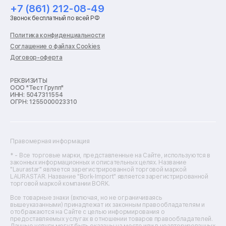
Ремонт холодильников
+7 (861) 212-08-49
Ремонт стиральных машин
Звонок бесплатный по всей РФ
Ремонт пылесосов
Ремонт варочных панелей
Политика конфиденциальности
Ремонт духовых шкафов
Соглашение о файлах Cookies
Ремонт кондиционеров
Договор-оферта
Ремонт кухонных комбайнов
Ремонт микроволновых печей
Ремонт морозильных камер
РЕКВИЗИТЫ
ООО "Тест Групп"
Ремонт отпаривателей
ИНН: 5047311554
Ремонт плоттеров
ОГРН: 1255000023310
Ремонт посудомоечных машин
Ремонт сканеров
Ремонт сушильных машин
Ремонт фенов
Правомерная информация
Ремонт цифровых биноклей
Ремонт тепловизоров
* - Все торговые марки, представленные на Сайте, используются в
законных информационных и описательных целях. Название
Ремонт массажных кресел
"Laurastar" является зарегистрированной торговой маркой
Ремонт водонагревателей
LAURASTAR. Название "Bork-Import" является зарегистрированной
торговой маркой компании BORK.
Ремонт вытяжек
Ремонт источников бесперебойного питания
Все товарные знаки (включая, но не ограничиваясь
Ремонт пароварок
вышеуказанными) принадлежат их законным правообладателям и
отображаются на Сайте с целью информирования о
Ремонт микшерных пультов
предоставляемых услугах в отношении товаров правообладателей.
Ремонт dj-пультов
Данные услуги могут быть оказаны на месте или в неавторизованных