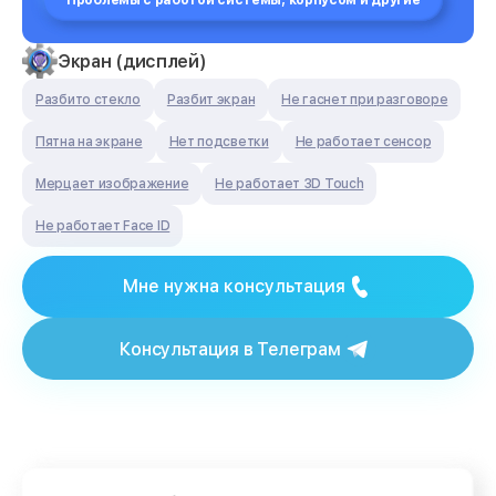
Проблемы с работой системы, корпусом и другие
Экран (дисплей)
Разбито стекло
Разбит экран
Не гаснет при разговоре
Пятна на экране
Нет подсветки
Не работает сенсор
Мерцает изображение
Не работает 3D Touch
Не работает Face ID
Мне нужна консультация
Консультация в Телеграм