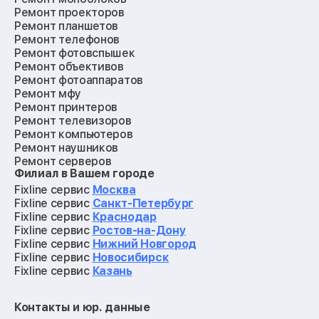
Ремонт проекторов
Ремонт планшетов
Ремонт телефонов
Ремонт фотовспышек
Ремонт объективов
Ремонт фотоаппаратов
Ремонт мфу
Ремонт принтеров
Ремонт телевизоров
Ремонт компьютеров
Ремонт наушников
Ремонт серверов
Филиал в Вашем городе
Ремонт мониторов
Ремонт квадрокоптеров
Fixline сервис
Москва
Ремонт электросамокатов
Fixline сервис
Санкт-Петербург
Ремонт материнских плат
Fixline сервис
Краснодар
Ремонт видеокарт
Fixline сервис
Ростов-на-Дону
Ремонт кофемашин
Fixline сервис
Нижний Новгород
Ремонт vr систем
Fixline сервис
Новосибирск
Ремонт игровых приставок
Fixline сервис
Казань
Ремонт экшн-камер
Ремонт смарт-часов
Контакты и юр. данные
Ремонт роботов-пылесосов