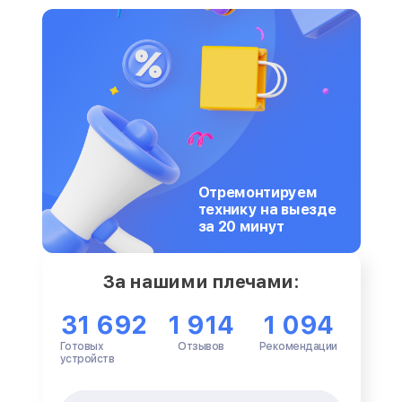
Отремонтируем
технику на выезде
за 20 минут
За нашими плечами:
31 692
1 914
1 094
Готовых
Отзывов
Рекомендации
устройств