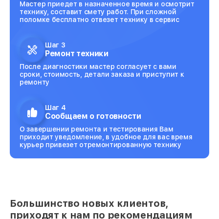
Мастер приедет в назначенное время и осмотрит
технику, составит смету работ. При сложной
поломке бесплатно отвезет технику в сервис
Шаг 3
Ремонт техники
После диагностики мастер согласует с вами
сроки, стоимость, детали заказа и приступит к
ремонту
Шаг 4
Сообщаем о готовности
О завершении ремонта и тестирования Вам
приходит уведомление, в удобное для вас время
курьер привезет отремонтированную технику
Большинство новых клиентов,
приходят к нам по рекомендациям