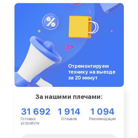
Отремонтируем
технику на выезде
за 20 минут
За нашими плечами:
31 692
1 914
1 094
Готовых
Отзывов
Рекомендации
устройств