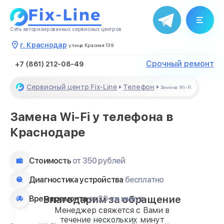
Сеть авторизированных сервисных центров
г. Краснодар
улица Красная 139
Срочный ремонт
+7 (861) 212-08-49
Сервисный центр Fix-Line
Телефон
Замена Wi-Fi
Замена Wi-Fi у телефона в
Краснодаре
Стоимость
от 350 рублей
Диагностика устройства
бесплатно
Благодарим за обращение
Время ремонта
от 20-ти минут
Менеджер свяжется с Вами в
течение нескольких минут