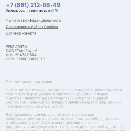
Ремонт холодильников
+7 (861) 212-08-49
Ремонт стиральных машин
Звонок бесплатный по всей РФ
Ремонт пылесосов
Ремонт варочных панелей
Политика конфиденциальности
Ремонт духовых шкафов
Соглашение о файлах Cookies
Ремонт кондиционеров
Договор-оферта
Ремонт кухонных комбайнов
Ремонт микроволновых печей
Ремонт морозильных камер
РЕКВИЗИТЫ
ООО "Тест Групп"
Ремонт отпаривателей
ИНН: 5047311554
Ремонт плоттеров
ОГРН: 1255000023310
Ремонт посудомоечных машин
Ремонт сканеров
Ремонт сушильных машин
Ремонт фенов
Правомерная информация
Ремонт цифровых биноклей
Ремонт тепловизоров
* - Все торговые марки, представленные на Сайте, используются в
законных информационных и описательных целях. Название
Ремонт массажных кресел
"Laurastar" является зарегистрированной торговой маркой
Ремонт водонагревателей
LAURASTAR. Название "Bork-Import" является зарегистрированной
торговой маркой компании BORK.
Ремонт вытяжек
Ремонт источников бесперебойного питания
Все товарные знаки (включая, но не ограничиваясь
Ремонт пароварок
вышеуказанными) принадлежат их законным правообладателям и
отображаются на Сайте с целью информирования о
Ремонт микшерных пультов
предоставляемых услугах в отношении товаров правообладателей.
Ремонт dj-пультов
Данные услуги могут быть оказаны на месте или в неавторизованных