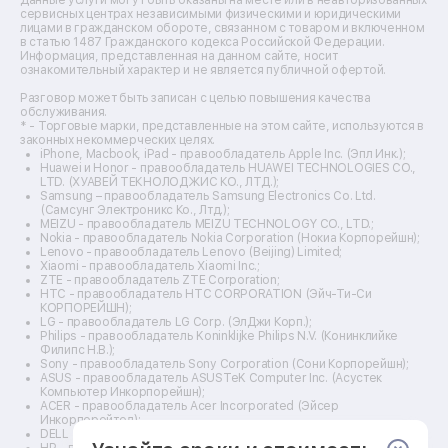
Ремонт кухонных плит
сервисных центрах независимыми физическими и юридическими
лицами в гражданском обороте, связанном с товаром и включенном
Ремонт стедикамов
в статью 1487 Гражданского кодекса Российской Федерации.
Ремонт оптических прицелов
Информация, представленная на данном сайте, носит
Ремонт электровелосипедов
ознакомительный характер и не является публичной офертой.
Ремонт видеокамер
Разговор может быть записан с целью повышения качества
Ремонт эхолотов
обслуживания.
Ремонт 3d-принтеров
* - Торговые марки, представленные на этом сайте, используются в
законных некоммерческих целях.
Ремонт прицелов ночного видения
iPhone, Macbook, iPad - правообладатель Apple Inc. (Эпл Инк.);
Ремонт винных шкафов
Huawei и Honor - правообладатель HUAWEI TECHNOLOGIES CO.,
LTD. (ХУАВЕЙ ТЕКНОЛОДЖИС КО., ЛТД.);
Ремонт выпрямителей
Samsung – правообладатель Samsung Electronics Co. Ltd.
Ремонт сушилок для рук
(Самсунг Электроникс Ко., Лтд.);
Ремонт дальномеров
MEIZU - правообладатель MEIZU TECHNOLOGY CO., LTD.;
Nokia - правообладатель Nokia Corporation (Нокиа Корпорейшн);
Ремонт снегоуборщиков
Lenovo - правообладатель Lenovo (Beijing) Limited;
Xiaomi - правообладатель Xiaomi Inc.;
ZTE - правообладатель ZTE Corporation;
HTC - правообладатель HTC CORPORATION (Эйч-Ти-Си
КОРПОРЕЙШН);
LG - правообладатель LG Corp. (ЭлДжи Корп.);
Philips - правообладатель Koninklijke Philips N.V. (Конинклийке
Филипс Н.В.);
Sony - правообладатель Sony Corporation (Сони Корпорейшн);
ASUS - правообладатель ASUSTeK Computer Inc. (Асустек
Компьютер Инкорпорейшн);
ACER - правообладатель Acer Incorporated (Эйсер
Инкорпорейтед);
DELL - правообладатель Dell Inc.(Делл Инк.);
HP - правообладатель HP Hewlett-Packard Group LLC (ЭйчПи