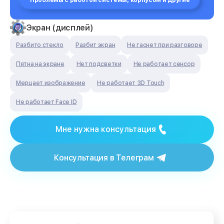
Проблемы с работой системы, корпусом и другие
Экран (дисплей)
Разбито стекло
Разбит экран
Не гаснет при разговоре
Пятна на экране
Нет подсветки
Не работает сенсор
Мерцает изображение
Не работает 3D Touch
Не работает Face ID
Мне нужна консультация
Консультация в Телеграм