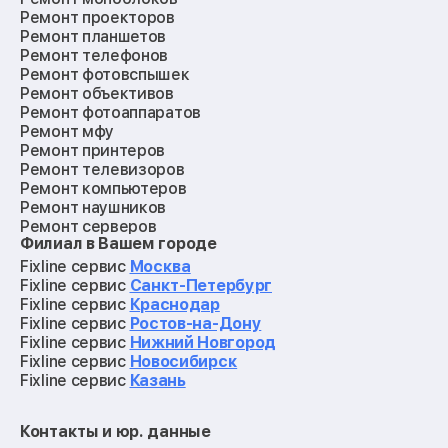
Ремонт проекторов
Ремонт планшетов
Ремонт телефонов
Ремонт фотовспышек
Ремонт объективов
Ремонт фотоаппаратов
Ремонт мфу
Ремонт принтеров
Ремонт телевизоров
Ремонт компьютеров
Ремонт наушников
Ремонт серверов
Филиал в Вашем городе
Ремонт мониторов
Ремонт квадрокоптеров
Fixline сервис
Москва
Ремонт электросамокатов
Fixline сервис
Санкт-Петербург
Ремонт материнских плат
Fixline сервис
Краснодар
Ремонт видеокарт
Fixline сервис
Ростов-на-Дону
Ремонт кофемашин
Fixline сервис
Нижний Новгород
Ремонт vr систем
Fixline сервис
Новосибирск
Ремонт игровых приставок
Fixline сервис
Казань
Ремонт экшн-камер
Ремонт смарт-часов
Контакты и юр. данные
Ремонт роботов-пылесосов