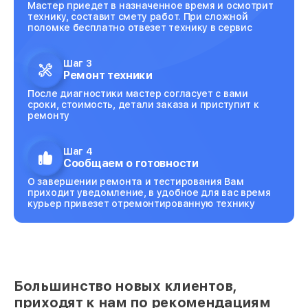
Мастер приедет в назначенное время и осмотрит
технику, составит смету работ. При сложной
поломке бесплатно отвезет технику в сервис
Шаг 3
Ремонт техники
После диагностики мастер согласует с вами
сроки, стоимость, детали заказа и приступит к
ремонту
Шаг 4
Сообщаем о готовности
О завершении ремонта и тестирования Вам
приходит уведомление, в удобное для вас время
курьер привезет отремонтированную технику
Большинство новых клиентов,
приходят к нам по рекомендациям