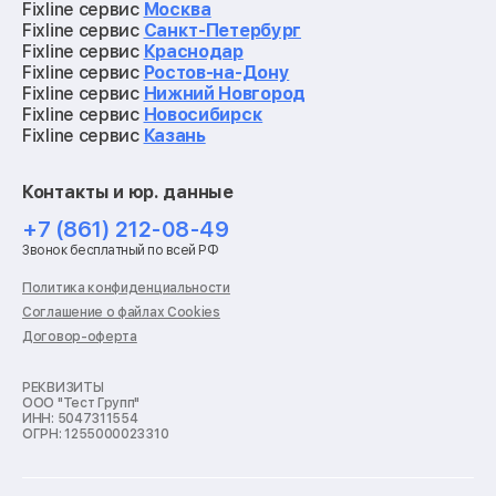
Ремонт квадрокоптеров
Fixline сервис
Москва
Ремонт электросамокатов
Fixline сервис
Санкт-Петербург
Ремонт материнских плат
Fixline сервис
Краснодар
Ремонт видеокарт
Fixline сервис
Ростов-на-Дону
Ремонт кофемашин
Fixline сервис
Нижний Новгород
Ремонт vr систем
Fixline сервис
Новосибирск
Ремонт игровых приставок
Fixline сервис
Казань
Ремонт экшн-камер
Ремонт смарт-часов
Контакты и юр. данные
Ремонт роботов-пылесосов
Ремонт холодильников
+7 (861) 212-08-49
Ремонт стиральных машин
Звонок бесплатный по всей РФ
Ремонт пылесосов
Ремонт варочных панелей
Политика конфиденциальности
Ремонт духовых шкафов
Соглашение о файлах Cookies
Ремонт кондиционеров
Договор-оферта
Ремонт кухонных комбайнов
Ремонт микроволновых печей
Ремонт морозильных камер
РЕКВИЗИТЫ
ООО "Тест Групп"
Ремонт отпаривателей
ИНН: 5047311554
Ремонт плоттеров
ОГРН: 1255000023310
Ремонт посудомоечных машин
Ремонт сканеров
Ремонт сушильных машин