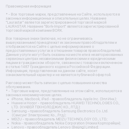
Ремонт фенов
Правомерная информация
Ремонт цифровых биноклей
Ремонт тепловизоров
* - Все торговые марки, представленные на Сайте, используются в
законных информационных и описательных целях. Название
Ремонт массажных кресел
"Laurastar" является зарегистрированной торговой маркой
Ремонт водонагревателей
LAURASTAR. Название "Bork-Import" является зарегистрированной
торговой маркой компании BORK.
Ремонт вытяжек
Ремонт источников бесперебойного питания
Все товарные знаки (включая, но не ограничиваясь
Ремонт пароварок
вышеуказанными) принадлежат их законным правообладателям и
отображаются на Сайте с целью информирования о
Ремонт микшерных пультов
предоставляемых услугах в отношении товаров правообладателей.
Ремонт dj-пультов
Данные услуги могут быть оказаны на месте или в неавторизованных
Ремонт кухонных плит
сервисных центрах независимыми физическими и юридическими
лицами в гражданском обороте, связанном с товаром и включенном
Ремонт стедикамов
в статью 1487 Гражданского кодекса Российской Федерации.
Ремонт оптических прицелов
Информация, представленная на данном сайте, носит
Ремонт электровелосипедов
ознакомительный характер и не является публичной офертой.
Ремонт видеокамер
Разговор может быть записан с целью повышения качества
Ремонт эхолотов
обслуживания.
Ремонт 3d-принтеров
* - Торговые марки, представленные на этом сайте, используются в
законных некоммерческих целях.
Ремонт прицелов ночного видения
iPhone, Macbook, iPad - правообладатель Apple Inc. (Эпл Инк.);
Ремонт винных шкафов
Huawei и Honor - правообладатель HUAWEI TECHNOLOGIES CO.,
LTD. (ХУАВЕЙ ТЕКНОЛОДЖИС КО., ЛТД.);
Ремонт выпрямителей
Samsung – правообладатель Samsung Electronics Co. Ltd.
Ремонт сушилок для рук
(Самсунг Электроникс Ко., Лтд.);
Ремонт дальномеров
MEIZU - правообладатель MEIZU TECHNOLOGY CO., LTD.;
Nokia - правообладатель Nokia Corporation (Нокиа Корпорейшн);
Ремонт снегоуборщиков
Lenovo - правообладатель Lenovo (Beijing) Limited;