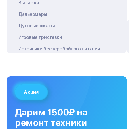
Вытяжки
Дальномеры
Духовые шкафы
Игровые приставки
Источники бесперебойного питания
Квадрокоптеры
Кондиционеры
Кофемашины
Акция
Кухонные плиты
Кухонные комбайны
Дарим 1500₽ на
МФУ
ремонт техники