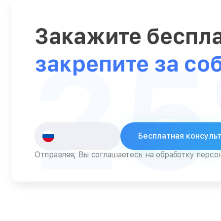
Серверы
Закажите беспл
Сканеры
2
Смарт-часы
закрепите за со
Снегоуборщики
Стедикамы
Стиральные машины
Сушилки для рук
Бесплатная консуль
Сушильные машины
Отправляя, Вы соглашаетесь на обработку перс
Телевизоры
Телефоны
Тепловизоры