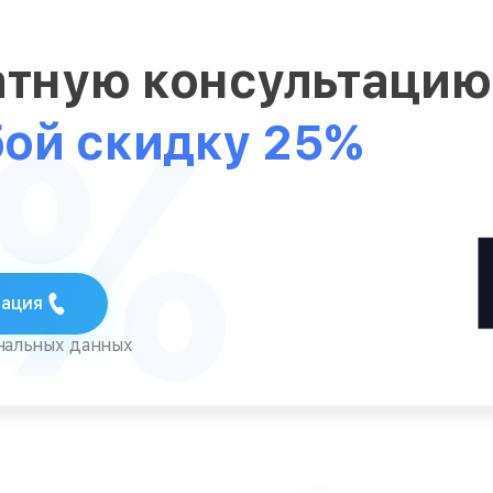
атную консультаци
5%
бой скидку 25%
тация
ональных данных