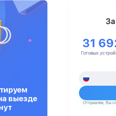
За
31 69
Готовых устрой
тируем
на выезде
Отправляя, Вы с
нут