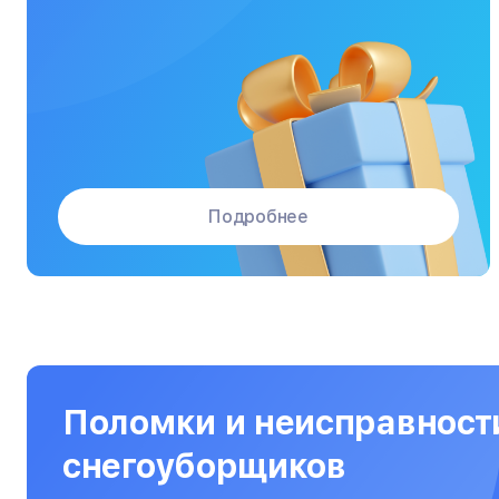
Массажные кресла
Материнские платы
Микроволновые печи
Микшерные пульты
Мониторы
Подробнее
Моноблоки
Морозильные камеры
Наушники
Нетбуки
Ноутбуки
Поломки и неисправност
Объективы
снегоуборщиков
Оптические прицелы