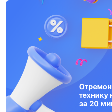
Ультрабуки
Фены
Фотоаппараты
Фотовспышки
Холодильники
Цифровые бинокли
Экшн-камеры
Электровелосипеды
Электросамокаты
Отремон
технику 
Эхолоты
за 20 ми