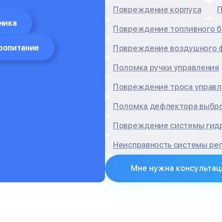
Повреждение корпуса
П
ника
Повреждение топливного б
ропитание
Повреждение воздушного 
Поломка ручки управления
Повреждение троса управл
Поломка дефлектора выбро
Повреждение системы гидр
Неисправность системы ре
Мне нужна консультац