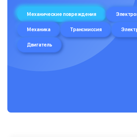
Отпариватели
Механические повреждения
Электро
Компьютеры
Механика
Трансмиссия
Элект
Пароварки
Двигатель
Планшеты
Плоттеры
Посудомоечные машины
Принтеры
Прицелы ночного видения
Проекторы
Пылесосы
Роботы-пылесосы