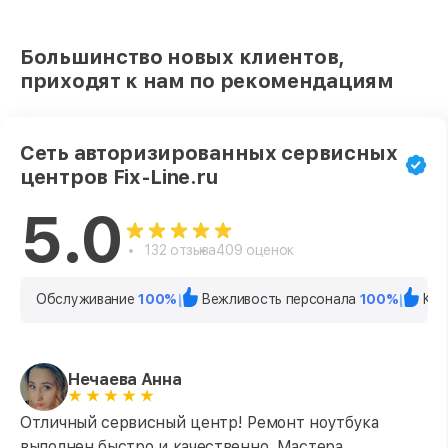
Большинство новых клиентов,
приходят к нам по рекомендациям
Сеть авторизированных сервисных
центров Fix-Line.ru
5.0
132 отзыва
409 оценок
Обслуживание
100%
Вежливость персонала
100%
Кач
Нечаева Анна
Отличный сервисный центр! Ремонт ноутбука
выполнен быстро и качественно. Мастера