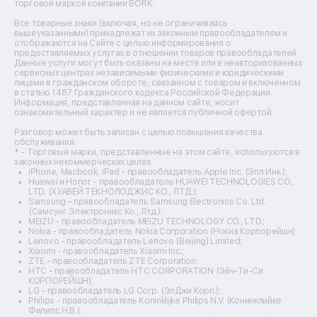
торговой маркой компании BORK.
Ремонт вытяжек
Ремонт источников бесперебойного питания
Все товарные знаки (включая, но не ограничиваясь
Ремонт пароварок
вышеуказанными) принадлежат их законным правообладателям и
отображаются на Сайте с целью информирования о
Ремонт микшерных пультов
предоставляемых услугах в отношении товаров правообладателей.
Ремонт dj-пультов
Данные услуги могут быть оказаны на месте или в неавторизованных
Ремонт кухонных плит
сервисных центрах независимыми физическими и юридическими
лицами в гражданском обороте, связанном с товаром и включенном
Ремонт стедикамов
в статью 1487 Гражданского кодекса Российской Федерации.
Ремонт оптических прицелов
Информация, представленная на данном сайте, носит
Ремонт электровелосипедов
ознакомительный характер и не является публичной офертой.
Ремонт видеокамер
Разговор может быть записан с целью повышения качества
Ремонт эхолотов
обслуживания.
Ремонт 3d-принтеров
* - Торговые марки, представленные на этом сайте, используются в
законных некоммерческих целях.
Ремонт прицелов ночного видения
iPhone, Macbook, iPad - правообладатель Apple Inc. (Эпл Инк.);
Ремонт винных шкафов
Huawei и Honor - правообладатель HUAWEI TECHNOLOGIES CO.,
LTD. (ХУАВЕЙ ТЕКНОЛОДЖИС КО., ЛТД.);
Ремонт выпрямителей
Samsung – правообладатель Samsung Electronics Co. Ltd.
Ремонт сушилок для рук
(Самсунг Электроникс Ко., Лтд.);
Ремонт дальномеров
MEIZU - правообладатель MEIZU TECHNOLOGY CO., LTD.;
Nokia - правообладатель Nokia Corporation (Нокиа Корпорейшн);
Ремонт снегоуборщиков
Lenovo - правообладатель Lenovo (Beijing) Limited;
Xiaomi - правообладатель Xiaomi Inc.;
ZTE - правообладатель ZTE Corporation;
HTC - правообладатель HTC CORPORATION (Эйч-Ти-Си
КОРПОРЕЙШН);
LG - правообладатель LG Corp. (ЭлДжи Корп.);
Philips - правообладатель Koninklijke Philips N.V. (Конинклийке
Филипс Н.В.);