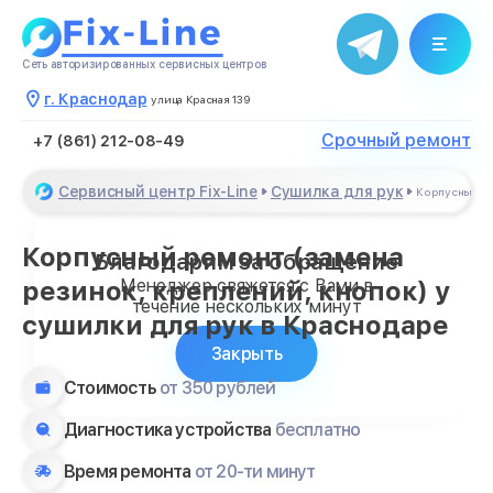
Сеть авторизированных сервисных центров
г. Краснодар
улица Красная 139
Срочный ремонт
+7 (861) 212-08-49
Сервисный центр Fix-Line
Сушилка для рук
Корпусный ре
Корпусный ремонт (замена
Благодарим за обращение
Менеджер свяжется с Вами в
резинок, креплений, кнопок) у
течение нескольких минут
сушилки для рук в Краснодаре
Закрыть
Стоимость
от 350 рублей
Диагностика устройства
бесплатно
Время ремонта
от 20-ти минут