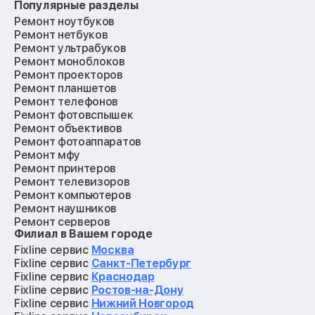
Популярные разделы
Ремонт ноутбуков
Ремонт нетбуков
Ремонт ультрабуков
Ремонт моноблоков
Ремонт проекторов
Ремонт планшетов
Ремонт телефонов
Ремонт фотовспышек
Ремонт объективов
Ремонт фотоаппаратов
Ремонт мфу
Ремонт принтеров
Ремонт телевизоров
Ремонт компьютеров
Ремонт наушников
Ремонт серверов
Филиал в Вашем городе
Ремонт мониторов
Ремонт квадрокоптеров
Fixline сервис
Москва
Ремонт электросамокатов
Fixline сервис
Санкт-Петербург
Ремонт материнских плат
Fixline сервис
Краснодар
Ремонт видеокарт
Fixline сервис
Ростов-на-Дону
Ремонт кофемашин
Fixline сервис
Нижний Новгород