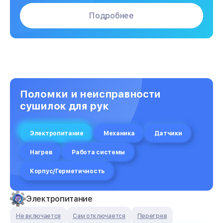
Подробнее
Поломки и неисправности
сушилок для рук
Электропитание
Механика
Датчики
Нагрев
Работа системы
Корпус/Герметичность
Электропитание
Не включается
Сам отключается
Перегрев