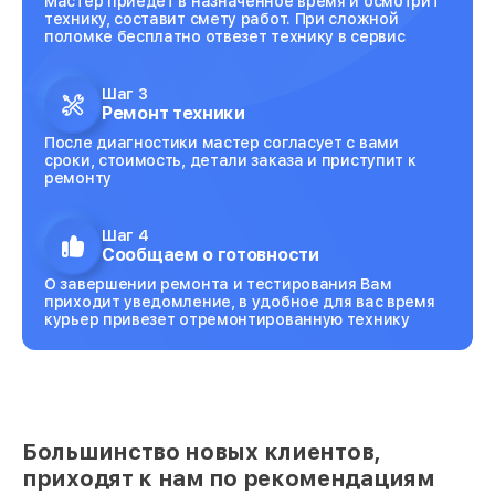
Мастер приедет в назначенное время и осмотрит
технику, составит смету работ. При сложной
поломке бесплатно отвезет технику в сервис
Шаг 3
Ремонт техники
После диагностики мастер согласует с вами
сроки, стоимость, детали заказа и приступит к
ремонту
Шаг 4
Сообщаем о готовности
О завершении ремонта и тестирования Вам
приходит уведомление, в удобное для вас время
курьер привезет отремонтированную технику
Большинство новых клиентов,
приходят к нам по рекомендациям