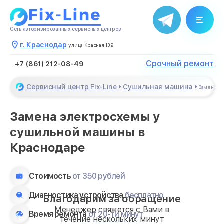
Сеть авторизированных сервисных центров
г. Краснодар
улица Красная 139
Срочный ремонт
+7 (861) 212-08-49
Сервисный центр Fix-Line
Сушильная машина
Замена э
Замена электросхемы у
сушильной машины в
Краснодаре
Стоимость
от 350 рублей
Диагностика устройства
бесплатно
Благодарим за обращение
Менеджер свяжется с Вами в
Время ремонта
от 20-ти минут
течение нескольких минут