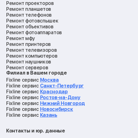
Ремонт проекторов
Ремонт планшетов
Ремонт телефонов
Ремонт фотовспышек
Ремонт объективов
Ремонт фотоаппаратов
Ремонт мфу
Ремонт принтеров
Ремонт телевизоров
Ремонт компьютеров
Ремонт наушников
Ремонт серверов
Филиал в Вашем городе
Ремонт мониторов
Ремонт квадрокоптеров
Fixline сервис
Москва
Ремонт электросамокатов
Fixline сервис
Санкт-Петербург
Ремонт материнских плат
Fixline сервис
Краснодар
Ремонт видеокарт
Fixline сервис
Ростов-на-Дону
Ремонт кофемашин
Fixline сервис
Нижний Новгород
Ремонт vr систем
Fixline сервис
Новосибирск
Ремонт игровых приставок
Fixline сервис
Казань
Ремонт экшн-камер
Ремонт смарт-часов
Контакты и юр. данные
Ремонт роботов-пылесосов
Ремонт холодильников