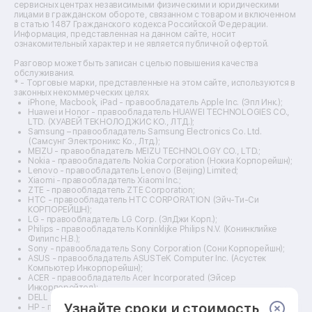
Ремонт кухонных плит
сервисных центрах независимыми физическими и юридическими
лицами в гражданском обороте, связанном с товаром и включенном
Ремонт стедикамов
в статью 1487 Гражданского кодекса Российской Федерации.
Ремонт оптических прицелов
Информация, представленная на данном сайте, носит
Ремонт электровелосипедов
ознакомительный характер и не является публичной офертой.
Ремонт видеокамер
Разговор может быть записан с целью повышения качества
Ремонт эхолотов
обслуживания.
Ремонт 3d-принтеров
* - Торговые марки, представленные на этом сайте, используются в
законных некоммерческих целях.
Ремонт прицелов ночного видения
iPhone, Macbook, iPad - правообладатель Apple Inc. (Эпл Инк.);
Ремонт винных шкафов
Huawei и Honor - правообладатель HUAWEI TECHNOLOGIES CO.,
LTD. (ХУАВЕЙ ТЕКНОЛОДЖИС КО., ЛТД.);
Ремонт выпрямителей
Samsung – правообладатель Samsung Electronics Co. Ltd.
Ремонт сушилок для рук
(Самсунг Электроникс Ко., Лтд.);
Ремонт дальномеров
MEIZU - правообладатель MEIZU TECHNOLOGY CO., LTD.;
Nokia - правообладатель Nokia Corporation (Нокиа Корпорейшн);
Ремонт снегоуборщиков
Lenovo - правообладатель Lenovo (Beijing) Limited;
Xiaomi - правообладатель Xiaomi Inc.;
ZTE - правообладатель ZTE Corporation;
HTC - правообладатель HTC CORPORATION (Эйч-Ти-Си
КОРПОРЕЙШН);
LG - правообладатель LG Corp. (ЭлДжи Корп.);
Philips - правообладатель Koninklijke Philips N.V. (Конинклийке
Филипс Н.В.);
Sony - правообладатель Sony Corporation (Сони Корпорейшн);
ASUS - правообладатель ASUSTeK Computer Inc. (Асустек
Компьютер Инкорпорейшн);
ACER - правообладатель Acer Incorporated (Эйсер
Инкорпорейтед);
DELL - правообладатель Dell Inc.(Делл Инк.);
Узнайте сроки и стоимость
HP - правообладатель HP Hewlett-Packard Group LLC (ЭйчПи