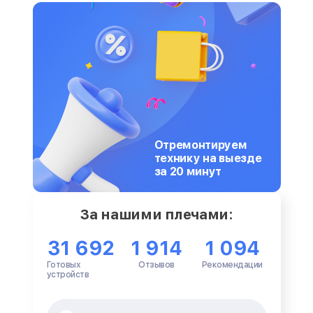
Отремонтируем
технику на выезде
за 20 минут
За нашими плечами:
31 692
1 914
1 094
Готовых
Отзывов
Рекомендации
устройств