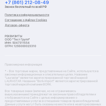
+7 (861) 212-08-49
Ремонт стиральных машин
Звонок бесплатный по всей РФ
Ремонт пылесосов
Ремонт варочных панелей
Политика конфиденциальности
Ремонт духовых шкафов
Соглашение о файлах Cookies
Ремонт кондиционеров
Договор-оферта
Ремонт кухонных комбайнов
Ремонт микроволновых печей
Ремонт морозильных камер
РЕКВИЗИТЫ
ООО "Тест Групп"
Ремонт отпаривателей
ИНН: 5047311554
Ремонт плоттеров
ОГРН: 1255000023310
Ремонт посудомоечных машин
Ремонт сканеров
Ремонт сушильных машин
Ремонт фенов
Правомерная информация
Ремонт цифровых биноклей
Ремонт тепловизоров
* - Все торговые марки, представленные на Сайте, используются в
законных информационных и описательных целях. Название
Ремонт массажных кресел
"Laurastar" является зарегистрированной торговой маркой
Ремонт водонагревателей
LAURASTAR. Название "Bork-Import" является зарегистрированной
торговой маркой компании BORK.
Ремонт вытяжек
Ремонт источников бесперебойного питания
Все товарные знаки (включая, но не ограничиваясь
Ремонт пароварок
вышеуказанными) принадлежат их законным правообладателям и
отображаются на Сайте с целью информирования о
Ремонт микшерных пультов
предоставляемых услугах в отношении товаров правообладателей.
Ремонт dj-пультов
Данные услуги могут быть оказаны на месте или в неавторизованных