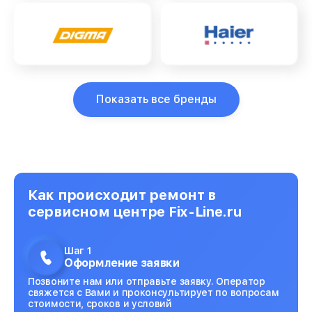
Показать все бренды
Как происходит ремонт в
сервисном центре Fix-Line.ru
Шаг 1
Оформление заявки
Позвоните нам или отправьте заявку. Оператор
свяжется с Вами и проконсультирует по вопросам
стоимости, сроков и условий