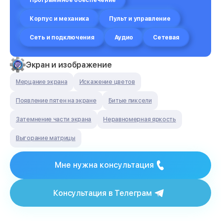
Программное обеспечение
Корпус и механика
Пульт и управление
Сеть и подключения
Аудио
Сетевая
Экран и изображение
Мерцание экрана
Искажение цветов
Появление пятен на экране
Битые пиксели
Затемнение части экрана
Неравномерная яркость
Выгорание матрицы
Мне нужна консультация
Консультация в Телеграм