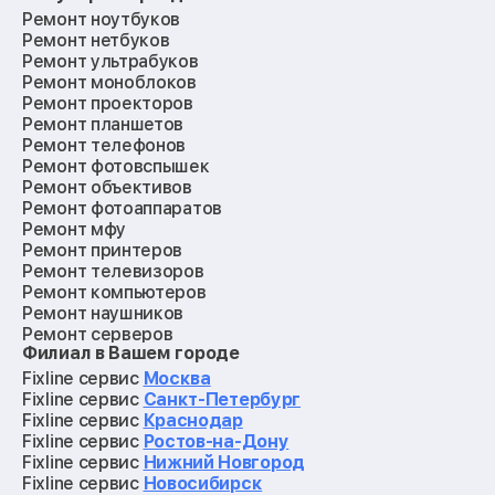
Ремонт ноутбуков
Ремонт нетбуков
Ремонт ультрабуков
Ремонт моноблоков
Ремонт проекторов
Ремонт планшетов
Ремонт телефонов
Ремонт фотовспышек
Ремонт объективов
Ремонт фотоаппаратов
Ремонт мфу
Ремонт принтеров
Ремонт телевизоров
Ремонт компьютеров
Ремонт наушников
Ремонт серверов
Филиал в Вашем городе
Ремонт мониторов
Ремонт квадрокоптеров
Fixline сервис
Москва
Ремонт электросамокатов
Fixline сервис
Санкт-Петербург
Ремонт материнских плат
Fixline сервис
Краснодар
Ремонт видеокарт
Fixline сервис
Ростов-на-Дону
Ремонт кофемашин
Fixline сервис
Нижний Новгород
Ремонт vr систем
Fixline сервис
Новосибирск