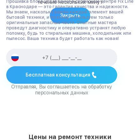
Прошивка блока управления в сервисном центре Fix Line
течение нескольких минут
в Краснодаре — это гарантия качества и надежности.
Мы знаем, насколько важен каждый элемент вашей
Закрыть
бытовой техники, и поэтому используем только
оригинальные запасные части. Опытные мастера
проведут диагностику и оперативно устранят любую
поломку, будь то стиральная машина, холодильник или
пылесос. Ваша техника будет работать как новая!
Бесплатная консультация
Отправляя, Вы соглашаетесь на обработку
персональных данных
Цены на ремонт техники