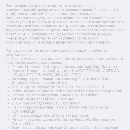
Ремонт источников бесперебойного питания
Все товарные знаки (включая, но не ограничиваясь
Ремонт пароварок
вышеуказанными) принадлежат их законным правообладателям и
отображаются на Сайте с целью информирования о
Ремонт микшерных пультов
предоставляемых услугах в отношении товаров правообладателей.
Ремонт dj-пультов
Данные услуги могут быть оказаны на месте или в неавторизованных
Ремонт кухонных плит
сервисных центрах независимыми физическими и юридическими
лицами в гражданском обороте, связанном с товаром и включенном
Ремонт стедикамов
в статью 1487 Гражданского кодекса Российской Федерации.
Ремонт оптических прицелов
Информация, представленная на данном сайте, носит
Ремонт электровелосипедов
ознакомительный характер и не является публичной офертой.
Ремонт видеокамер
Разговор может быть записан с целью повышения качества
Ремонт эхолотов
обслуживания.
Ремонт 3d-принтеров
* - Торговые марки, представленные на этом сайте, используются в
законных некоммерческих целях.
Ремонт прицелов ночного видения
iPhone, Macbook, iPad - правообладатель Apple Inc. (Эпл Инк.);
Ремонт винных шкафов
Huawei и Honor - правообладатель HUAWEI TECHNOLOGIES CO.,
LTD. (ХУАВЕЙ ТЕКНОЛОДЖИС КО., ЛТД.);
Ремонт выпрямителей
Samsung – правообладатель Samsung Electronics Co. Ltd.
Ремонт сушилок для рук
(Самсунг Электроникс Ко., Лтд.);
Ремонт дальномеров
MEIZU - правообладатель MEIZU TECHNOLOGY CO., LTD.;
Nokia - правообладатель Nokia Corporation (Нокиа Корпорейшн);
Ремонт снегоуборщиков
Lenovo - правообладатель Lenovo (Beijing) Limited;
Xiaomi - правообладатель Xiaomi Inc.;
ZTE - правообладатель ZTE Corporation;
HTC - правообладатель HTC CORPORATION (Эйч-Ти-Си
КОРПОРЕЙШН);
LG - правообладатель LG Corp. (ЭлДжи Корп.);
Philips - правообладатель Koninklijke Philips N.V. (Конинклийке
Филипс Н.В.);
Sony - правообладатель Sony Corporation (Сони Корпорейшн);