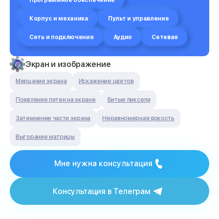
Программное обеспечение
Корпус и механика
Пульт и управление
Сеть и подключения
Аудио
Сетевая
Экран и изображение
Мерцание экрана
Искажение цветов
Появление пятен на экране
Битые пиксели
Затемнение части экрана
Неравномерная яркость
Выгорание матрицы
Мне нужна консультация
Консультация в Телеграм