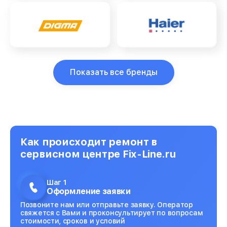
Показать все бренды
Как происходит ремонт в
сервисном центре Fix-Line.ru
Шаг 1
Оформление заявки
Позвоните нам или отправьте заявку. Оператор
свяжется с Вами и проконсультирует по вопросам
стоимости, сроков и условий