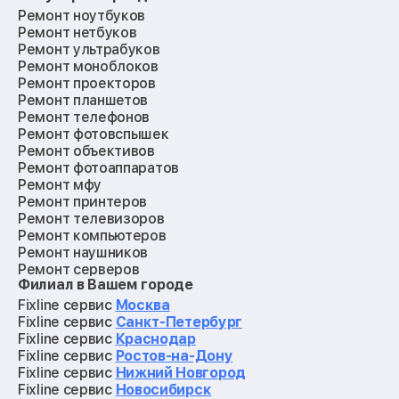
Ремонт ноутбуков
Ремонт нетбуков
Ремонт ультрабуков
Ремонт моноблоков
Ремонт проекторов
Ремонт планшетов
Ремонт телефонов
Ремонт фотовспышек
Ремонт объективов
Ремонт фотоаппаратов
Ремонт мфу
Ремонт принтеров
Ремонт телевизоров
Ремонт компьютеров
Ремонт наушников
Ремонт серверов
Филиал в Вашем городе
Ремонт мониторов
Ремонт квадрокоптеров
Fixline сервис
Москва
Ремонт электросамокатов
Fixline сервис
Санкт-Петербург
Ремонт материнских плат
Fixline сервис
Краснодар
Ремонт видеокарт
Fixline сервис
Ростов-на-Дону
Ремонт кофемашин
Fixline сервис
Нижний Новгород
Ремонт vr систем
Fixline сервис
Новосибирск