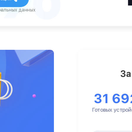
ональных данных
За
31 69
Готовых устрой