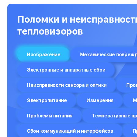
Нетбуки
Ноутбуки
Поломки и неисправност
Объективы
тепловизоров
Оптические прицелы
Отпариватели
Изображение
Механические повреж
Компьютеры
Электронные и аппаратные сбои
Пароварки
Неисправности сенсора и оптики
Про
Планшеты
Плоттеры
Электропитание
Измерения
М
Посудомоечные машины
Проблемы питания
Температурные п
Принтеры
Сбои коммуникаций и интерфейсов
П
Прицелы ночного видения