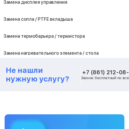
Замена дисплея управления
Замена сопла / PTFE вкладыша
Замена термобарьера / термистора
Замена нагревательного элемента / стола
Не нашли
Замена блока питания
+7 (861) 212-08
нужную услугу?
Звонок бесплатный по вс
Замена шагового двигателя
Замена вентилятора охлаждения
Замена платы лазерного модуля