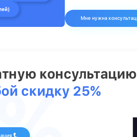
лей)
Мне нужна консультац
атную консультаци
5%
бой скидку 25%
тация