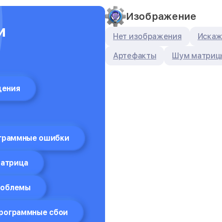
Изображение
и
Нет изображения
Искаж
Артефакты
Шум матриц
дения
граммные ошибки
атрица
роблемы
рограммные сбои