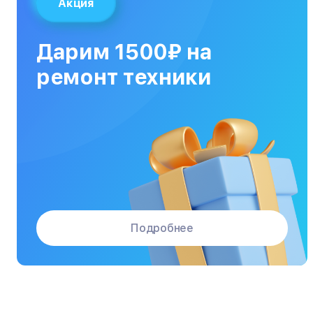
Акция
Кухонные плиты
Кухонные комбайны
Дарим 1500₽ на
МФУ
ремонт техники
Массажные кресла
Материнские платы
Микроволновые печи
Микшерные пульты
Мониторы
Подробнее
Моноблоки
Морозильные камеры
Наушники