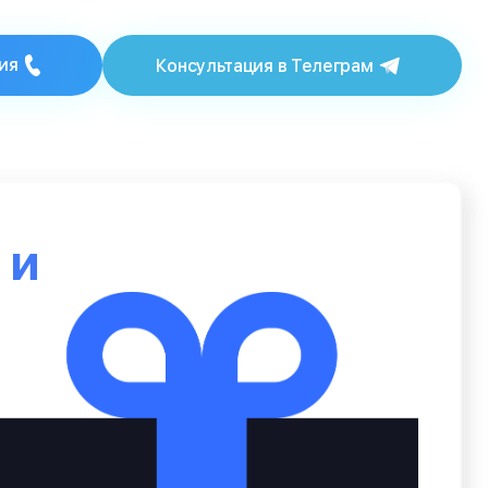
ия
Консультация в Телеграм
ю
и