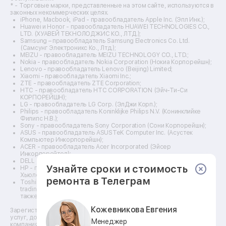
Ремонт 3d-принтеров
* - Торговые марки, представленные на этом сайте, используются в
законных некоммерческих целях.
Ремонт прицелов ночного видения
iPhone, Macbook, iPad - правообладатель Apple Inc. (Эпл Инк.);
Ремонт винных шкафов
Huawei и Honor - правообладатель HUAWEI TECHNOLOGIES CO.,
LTD. (ХУАВЕЙ ТЕКНОЛОДЖИС КО., ЛТД.);
Ремонт выпрямителей
Samsung – правообладатель Samsung Electronics Co. Ltd.
Ремонт сушилок для рук
(Самсунг Электроникс Ко., Лтд.);
Ремонт дальномеров
MEIZU - правообладатель MEIZU TECHNOLOGY CO., LTD.;
Nokia - правообладатель Nokia Corporation (Нокиа Корпорейшн);
Ремонт снегоуборщиков
Lenovo - правообладатель Lenovo (Beijing) Limited;
Xiaomi - правообладатель Xiaomi Inc.;
ZTE - правообладатель ZTE Corporation;
HTC - правообладатель HTC CORPORATION (Эйч-Ти-Си
КОРПОРЕЙШН);
LG - правообладатель LG Corp. (ЭлДжи Корп.);
Philips - правообладатель Koninklijke Philips N.V. (Конинклийке
Филипс Н.В.);
Sony - правообладатель Sony Corporation (Сони Корпорейшн);
ASUS - правообладатель ASUSTeK Computer Inc. (Асустек
Компьютер Инкорпорейшн);
ACER - правообладатель Acer Incorporated (Эйсер
Инкорпорейтед);
DELL - правообладатель Dell Inc.(Делл Инк.);
Узнайте сроки и стоимость
HP - правообладатель HP Hewlett-Packard Group LLC (ЭйчПи
Хьюлетт Паккард Груп ЛЛК);
ремонта в Телеграм
Toshiba - правообладатель KABUSHIKI KAISHA TOSHIBA, also
trading as Toshiba Corporation (КАБУШИКИ КАЙША ТОШИБА
также торгующая как Тосиба Корпорейшн).
Кожевникова Евгения
Зарегистрированные товарные знаки используются для описания
услуг, доступных в сети сервисных центров АСЦ, не связанных с
Менеджер
компаниями Правообладателей товарных знаков и/или с их