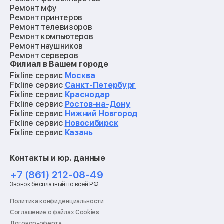
Ремонт мфу
Ремонт принтеров
Ремонт телевизоров
Ремонт компьютеров
Ремонт наушников
Ремонт серверов
Филиал в Вашем городе
Ремонт мониторов
Ремонт квадрокоптеров
Fixline сервис
Москва
Ремонт электросамокатов
Fixline сервис
Санкт-Петербург
Ремонт материнских плат
Fixline сервис
Краснодар
Ремонт видеокарт
Fixline сервис
Ростов-на-Дону
Ремонт кофемашин
Fixline сервис
Нижний Новгород
Ремонт vr систем
Fixline сервис
Новосибирск
Ремонт игровых приставок
Fixline сервис
Казань
Ремонт экшн-камер
Ремонт смарт-часов
Контакты и юр. данные
Ремонт роботов-пылесосов
Ремонт холодильников
+7 (861) 212-08-49
Ремонт стиральных машин
Звонок бесплатный по всей РФ
Ремонт пылесосов
Ремонт варочных панелей
Политика конфиденциальности
Ремонт духовых шкафов
Соглашение о файлах Cookies
Ремонт кондиционеров
Договор-оферта