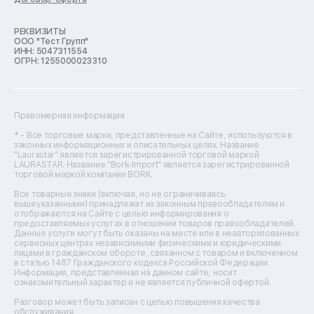
Ремонт кухонных комбайнов
Ремонт микроволновых печей
Ремонт морозильных камер
РЕКВИЗИТЫ
ООО "Тест Групп"
Ремонт отпаривателей
ИНН: 5047311554
Ремонт плоттеров
ОГРН: 1255000023310
Ремонт посудомоечных машин
Ремонт сканеров
Ремонт сушильных машин
Ремонт фенов
Правомерная информация
Ремонт цифровых биноклей
Ремонт тепловизоров
* - Все торговые марки, представленные на Сайте, используются в
законных информационных и описательных целях. Название
Ремонт массажных кресел
"Laurastar" является зарегистрированной торговой маркой
Ремонт водонагревателей
LAURASTAR. Название "Bork-Import" является зарегистрированной
торговой маркой компании BORK.
Ремонт вытяжек
Ремонт источников бесперебойного питания
Все товарные знаки (включая, но не ограничиваясь
Ремонт пароварок
вышеуказанными) принадлежат их законным правообладателям и
отображаются на Сайте с целью информирования о
Ремонт микшерных пультов
предоставляемых услугах в отношении товаров правообладателей.
Ремонт dj-пультов
Данные услуги могут быть оказаны на месте или в неавторизованных
Ремонт кухонных плит
сервисных центрах независимыми физическими и юридическими
лицами в гражданском обороте, связанном с товаром и включенном
Ремонт стедикамов
в статью 1487 Гражданского кодекса Российской Федерации.
Ремонт оптических прицелов
Информация, представленная на данном сайте, носит
Ремонт электровелосипедов
ознакомительный характер и не является публичной офертой.
Ремонт видеокамер
Разговор может быть записан с целью повышения качества
Ремонт эхолотов
обслуживания.