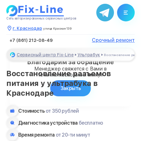
Сеть авторизированных сервисных центров
г. Краснодар
улица Красная 139
Срочный ремонт
+7 (861) 212-08-49
Сервисный центр Fix-Line
Ультрабук
Восстановление разъе
Благодарим за обращение
Менеджер свяжется с Вами в
Восстановление разъемов
течение нескольких минут
питания у ультрабука в
Закрыть
Краснодаре
Стоимость
от 350 рублей
Диагностика устройства
бесплатно
Время ремонта
от 20-ти минут