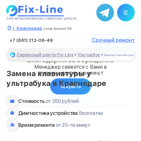
Сеть авторизированных сервисных центров
г. Краснодар
улица Красная 139
Срочный ремонт
+7 (861) 212-08-49
Сервисный центр Fix-Line
Ультрабук
Замена клавиатуры
Благодарим за обращение
Менеджер свяжется с Вами в
Замена клавиатуры у
течение нескольких минут
ультрабука в Краснодаре
Закрыть
Стоимость
от 350 рублей
Диагностика устройства
бесплатно
Время ремонта
от 20-ти минут