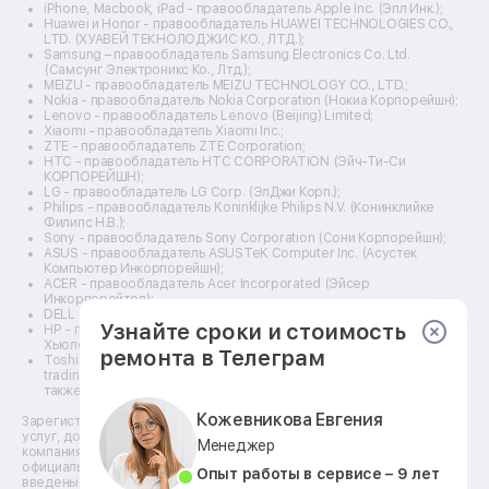
Ремонт прицелов ночного видения
iPhone, Macbook, iPad - правообладатель Apple Inc. (Эпл Инк.);
Ремонт винных шкафов
Huawei и Honor - правообладатель HUAWEI TECHNOLOGIES CO.,
LTD. (ХУАВЕЙ ТЕКНОЛОДЖИС КО., ЛТД.);
Ремонт выпрямителей
Samsung – правообладатель Samsung Electronics Co. Ltd.
Ремонт сушилок для рук
(Самсунг Электроникс Ко., Лтд.);
Ремонт дальномеров
MEIZU - правообладатель MEIZU TECHNOLOGY CO., LTD.;
Nokia - правообладатель Nokia Corporation (Нокиа Корпорейшн);
Ремонт снегоуборщиков
Lenovo - правообладатель Lenovo (Beijing) Limited;
Xiaomi - правообладатель Xiaomi Inc.;
ZTE - правообладатель ZTE Corporation;
HTC - правообладатель HTC CORPORATION (Эйч-Ти-Си
КОРПОРЕЙШН);
LG - правообладатель LG Corp. (ЭлДжи Корп.);
Philips - правообладатель Koninklijke Philips N.V. (Конинклийке
Филипс Н.В.);
Sony - правообладатель Sony Corporation (Сони Корпорейшн);
ASUS - правообладатель ASUSTeK Computer Inc. (Асустек
Компьютер Инкорпорейшн);
ACER - правообладатель Acer Incorporated (Эйсер
Инкорпорейтед);
DELL - правообладатель Dell Inc.(Делл Инк.);
Узнайте сроки и стоимость
HP - правообладатель HP Hewlett-Packard Group LLC (ЭйчПи
Хьюлетт Паккард Груп ЛЛК);
ремонта в Телеграм
Toshiba - правообладатель KABUSHIKI KAISHA TOSHIBA, also
trading as Toshiba Corporation (КАБУШИКИ КАЙША ТОШИБА
также торгующая как Тосиба Корпорейшн).
Кожевникова Евгения
Зарегистрированные товарные знаки используются для описания
услуг, доступных в сети сервисных центров АСЦ, не связанных с
Менеджер
компаниями Правообладателей товарных знаков и/или с их
официальными представителями в отношении товаров, которые уже
Опыт работы в сервисе – 9 лет
введены в гражданский оборот по смыслу статьи 1487