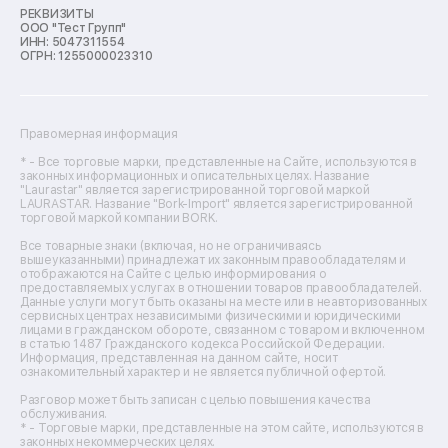
Ремонт морозильных камер
РЕКВИЗИТЫ
ООО "Тест Групп"
Ремонт отпаривателей
ИНН: 5047311554
Ремонт плоттеров
ОГРН: 1255000023310
Ремонт посудомоечных машин
Ремонт сканеров
Ремонт сушильных машин
Ремонт фенов
Правомерная информация
Ремонт цифровых биноклей
Ремонт тепловизоров
* - Все торговые марки, представленные на Сайте, используются в
законных информационных и описательных целях. Название
Ремонт массажных кресел
"Laurastar" является зарегистрированной торговой маркой
Ремонт водонагревателей
LAURASTAR. Название "Bork-Import" является зарегистрированной
торговой маркой компании BORK.
Ремонт вытяжек
Ремонт источников бесперебойного питания
Все товарные знаки (включая, но не ограничиваясь
Ремонт пароварок
вышеуказанными) принадлежат их законным правообладателям и
отображаются на Сайте с целью информирования о
Ремонт микшерных пультов
предоставляемых услугах в отношении товаров правообладателей.
Ремонт dj-пультов
Данные услуги могут быть оказаны на месте или в неавторизованных
Ремонт кухонных плит
сервисных центрах независимыми физическими и юридическими
лицами в гражданском обороте, связанном с товаром и включенном
Ремонт стедикамов
в статью 1487 Гражданского кодекса Российской Федерации.
Ремонт оптических прицелов
Информация, представленная на данном сайте, носит
Ремонт электровелосипедов
ознакомительный характер и не является публичной офертой.
Ремонт видеокамер
Разговор может быть записан с целью повышения качества
Ремонт эхолотов
обслуживания.
Ремонт 3d-принтеров
* - Торговые марки, представленные на этом сайте, используются в
законных некоммерческих целях.