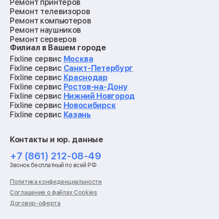
Ремонт принтеров
Ремонт телевизоров
Ремонт компьютеров
Ремонт наушников
Ремонт серверов
Филиал в Вашем городе
Ремонт мониторов
Ремонт квадрокоптеров
Fixline сервис
Москва
Ремонт электросамокатов
Fixline сервис
Санкт-Петербург
Ремонт материнских плат
Fixline сервис
Краснодар
Ремонт видеокарт
Fixline сервис
Ростов-на-Дону
Ремонт кофемашин
Fixline сервис
Нижний Новгород
Ремонт vr систем
Fixline сервис
Новосибирск
Ремонт игровых приставок
Fixline сервис
Казань
Ремонт экшн-камер
Ремонт смарт-часов
Контакты и юр. данные
Ремонт роботов-пылесосов
Ремонт холодильников
+7 (861) 212-08-49
Ремонт стиральных машин
Звонок бесплатный по всей РФ
Ремонт пылесосов
Ремонт варочных панелей
Политика конфиденциальности
Ремонт духовых шкафов
Соглашение о файлах Cookies
Ремонт кондиционеров
Договор-оферта
Ремонт кухонных комбайнов
Ремонт микроволновых печей