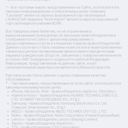
Ремонт цифровых биноклей
Ремонт тепловизоров
* - Все торговые марки, представленные на Сайте, используются в
законных информационных и описательных целях. Название
Ремонт массажных кресел
"Laurastar" является зарегистрированной торговой маркой
Ремонт водонагревателей
LAURASTAR. Название "Bork-Import" является зарегистрированной
торговой маркой компании BORK.
Ремонт вытяжек
Ремонт источников бесперебойного питания
Все товарные знаки (включая, но не ограничиваясь
Ремонт пароварок
вышеуказанными) принадлежат их законным правообладателям и
отображаются на Сайте с целью информирования о
Ремонт микшерных пультов
предоставляемых услугах в отношении товаров правообладателей.
Ремонт dj-пультов
Данные услуги могут быть оказаны на месте или в неавторизованных
Ремонт кухонных плит
сервисных центрах независимыми физическими и юридическими
лицами в гражданском обороте, связанном с товаром и включенном
Ремонт стедикамов
в статью 1487 Гражданского кодекса Российской Федерации.
Ремонт оптических прицелов
Информация, представленная на данном сайте, носит
Ремонт электровелосипедов
ознакомительный характер и не является публичной офертой.
Ремонт видеокамер
Разговор может быть записан с целью повышения качества
Ремонт эхолотов
обслуживания.
Ремонт 3d-принтеров
* - Торговые марки, представленные на этом сайте, используются в
законных некоммерческих целях.
Ремонт прицелов ночного видения
iPhone, Macbook, iPad - правообладатель Apple Inc. (Эпл Инк.);
Ремонт винных шкафов
Huawei и Honor - правообладатель HUAWEI TECHNOLOGIES CO.,
LTD. (ХУАВЕЙ ТЕКНОЛОДЖИС КО., ЛТД.);
Ремонт выпрямителей
Samsung – правообладатель Samsung Electronics Co. Ltd.
Ремонт сушилок для рук
(Самсунг Электроникс Ко., Лтд.);
Ремонт дальномеров
MEIZU - правообладатель MEIZU TECHNOLOGY CO., LTD.;
Nokia - правообладатель Nokia Corporation (Нокиа Корпорейшн);
Ремонт снегоуборщиков
Lenovo - правообладатель Lenovo (Beijing) Limited;
Xiaomi - правообладатель Xiaomi Inc.;
ZTE - правообладатель ZTE Corporation;