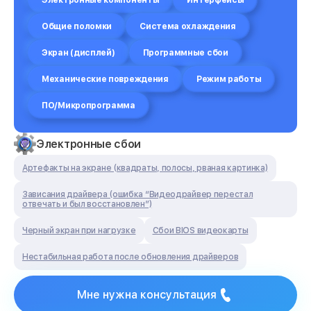
Электронные компоненты
Интерфейсы
Общие поломки
Система охлаждения
Экран (дисплей)
Программные сбои
Механические повреждения
Режим работы
ПО/Микропрограмма
Электронные сбои
Артефакты на экране (квадраты, полосы, рваная картинка)
Зависания драйвера (ошибка “Видеодрайвер перестал
отвечать и был восстановлен”)
Черный экран при нагрузке
Сбои BIOS видеокарты
Нестабильная работа после обновления драйверов
Мне нужна консультация