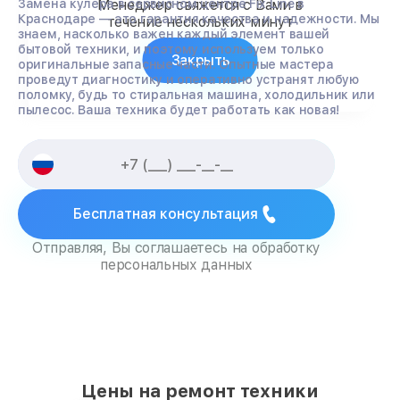
Замена кулера в сервисном центре Fix Line в
Менеджер свяжется с Вами в
Краснодаре — это гарантия качества и надежности. Мы
течение нескольких минут
знаем, насколько важен каждый элемент вашей
бытовой техники, и поэтому используем только
Закрыть
оригинальные запасные части. Опытные мастера
проведут диагностику и оперативно устранят любую
поломку, будь то стиральная машина, холодильник или
пылесос. Ваша техника будет работать как новая!
Бесплатная консультация
Отправляя, Вы соглашаетесь на обработку
персональных данных
Цены на ремонт техники