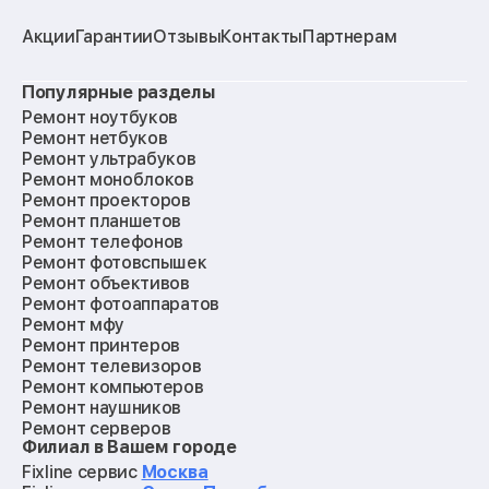
Акции
Гарантии
Отзывы
Контакты
Партнерам
Популярные разделы
Ремонт ноутбуков
Ремонт нетбуков
Ремонт ультрабуков
Ремонт моноблоков
Ремонт проекторов
Ремонт планшетов
Ремонт телефонов
Ремонт фотовспышек
Ремонт объективов
Ремонт фотоаппаратов
Ремонт мфу
Ремонт принтеров
Ремонт телевизоров
Ремонт компьютеров
Ремонт наушников
Ремонт серверов
Филиал в Вашем городе
Ремонт мониторов
Ремонт квадрокоптеров
Fixline сервис
Москва