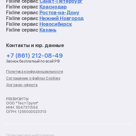
Ремонт электросамокатов
Fixline сервис
Санкт-Петербург
Ремонт материнских плат
Fixline сервис
Краснодар
Ремонт видеокарт
Fixline сервис
Ростов-на-Дону
Ремонт кофемашин
Fixline сервис
Нижний Новгород
Ремонт vr систем
Fixline сервис
Новосибирск
Ремонт игровых приставок
Fixline сервис
Казань
Ремонт экшн-камер
Ремонт смарт-часов
Контакты и юр. данные
Ремонт роботов-пылесосов
Ремонт холодильников
+7 (861) 212-08-49
Ремонт стиральных машин
Звонок бесплатный по всей РФ
Ремонт пылесосов
Ремонт варочных панелей
Политика конфиденциальности
Ремонт духовых шкафов
Соглашение о файлах Cookies
Ремонт кондиционеров
Договор-оферта
Ремонт кухонных комбайнов
Ремонт микроволновых печей
Ремонт морозильных камер
РЕКВИЗИТЫ
ООО "Тест Групп"
Ремонт отпаривателей
ИНН: 5047311554
Ремонт плоттеров
ОГРН: 1255000023310
Ремонт посудомоечных машин
Ремонт сканеров
Ремонт сушильных машин
Ремонт фенов
Правомерная информация