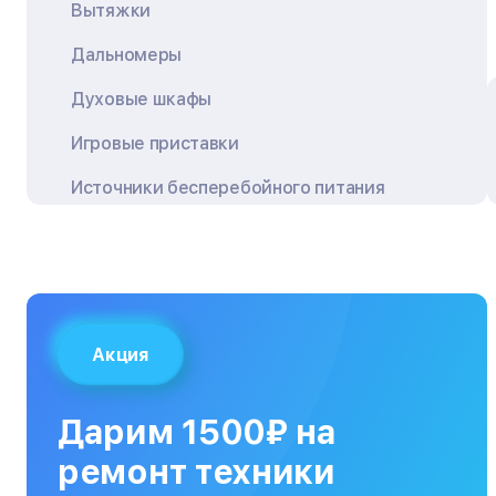
Вытяжки
Дальномеры
Духовые шкафы
Игровые приставки
Источники бесперебойного питания
Квадрокоптеры
Кондиционеры
Кофемашины
Акция
Кухонные плиты
Кухонные комбайны
Дарим 1500₽ на
МФУ
ремонт техники