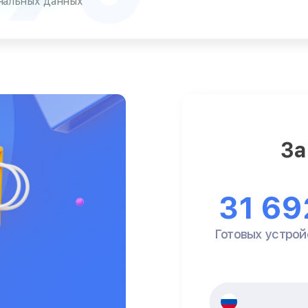
ональных данных
За
31 69
Готовых устрой