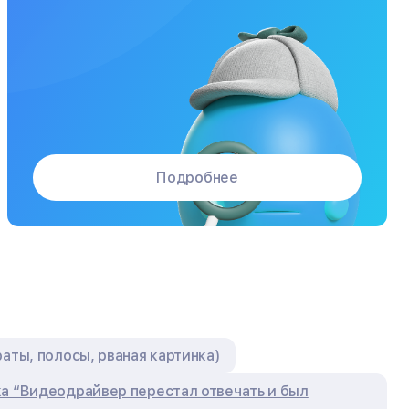
Подробнее
и
аты, полосы, рваная картинка)
а “Видеодрайвер перестал отвечать и был