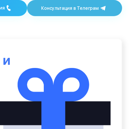
ия
Консультация в Телеграм
ю
и