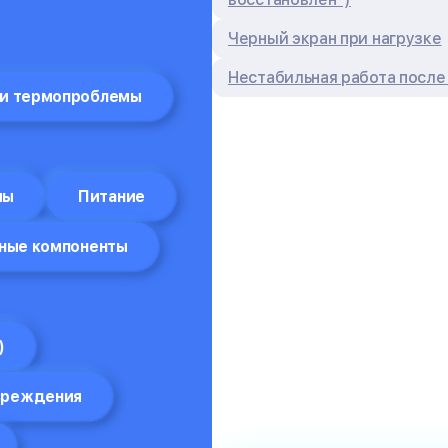
Черный экран при нагрузке
Нестабильная работа после
 и термопроблемы
мы
Питание
ные компоненты
)
вреждения