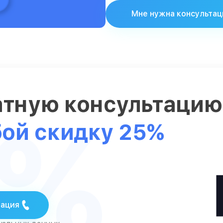
Мне нужна консультац
атную консультаци
5%
бой скидку 25%
тация