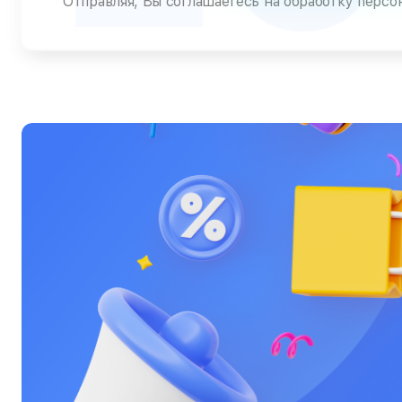
Отправляя, Вы соглашаетесь на обработку перс
Ультрабуки
Фены
Фотоаппараты
Фотовспышки
Холодильники
Цифровые бинокли
Экшн-камеры
Электровелосипеды
Электросамокаты
Эхолоты