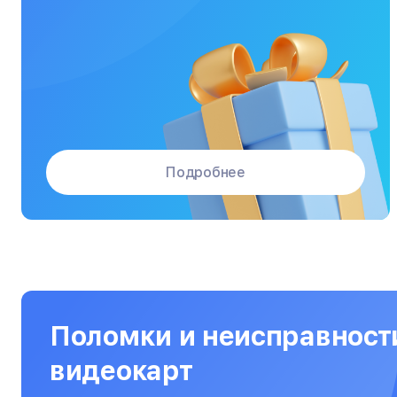
Массажные кресла
Материнские платы
Микроволновые печи
Микшерные пульты
Мониторы
Подробнее
Моноблоки
Морозильные камеры
Наушники
Нетбуки
Ноутбуки
Поломки и неисправност
Объективы
видеокарт
Оптические прицелы