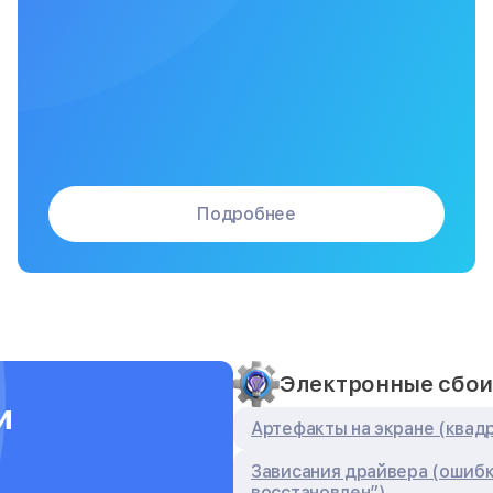
Подробнее
Электронные сбо
и
Артефакты на экране (квадр
Зависания драйвера (ошибк
восстановлен”)