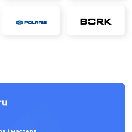
ru
а / мастера