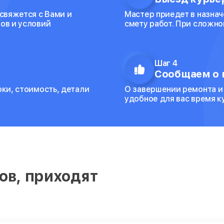
 свяжется с Вами и
Мастер приедет в назнач
ов и условий
смету работ. При сложно
Шаг 4
Сообщаем о 
оки, стоимость, детали
О завершении ремонта и
удобное для вас время 
ов, приходят