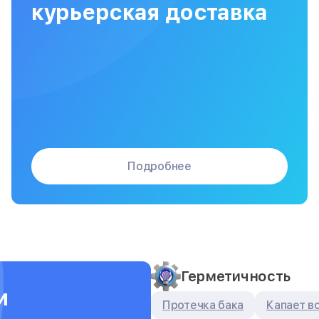
курьерская доставка
Подробнее
Герметичность
и
Протечка бака
Капает в