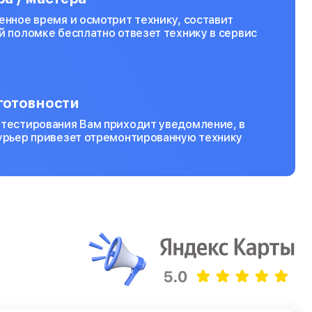
енное время и осмотрит технику, составит
й поломке бесплатно отвезет технику в сервис
готовности
 тестирования Вам приходит уведомление, в
курьер привезет отремонтированную технику