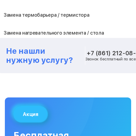
Замена термобарьера / термистора
Замена нагревательного элемента / стола
Не нашли
Замена блока питания
+7 (861) 212-08
нужную услугу?
Звонок бесплатный по вс
Замена шагового двигателя
Замена вентилятора охлаждения
Замена платы лазерного модуля
Акция
Замена материнской платы
Бесплатная