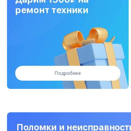
МФУ
ремонт техники
Массажные кресла
Материнские платы
Микроволновые печи
Микшерные пульты
Мониторы
Подробнее
Моноблоки
Морозильные камеры
Наушники
Нетбуки
Ноутбуки
Поломки и неисправност