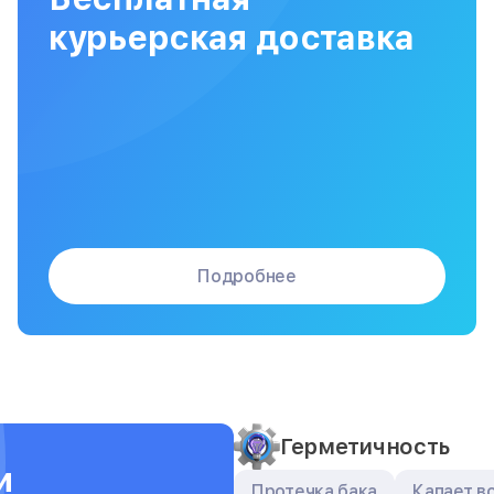
Сборка / разборка принтера
курьерская доставка
Подробнее
Герметичность
и
Протечка бака
Капает в