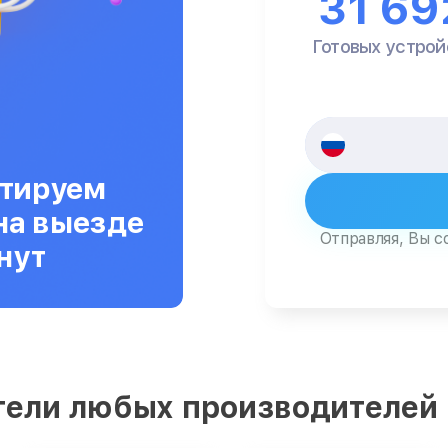
31 69
Готовых устрой
тируем
на выезде
Отправляя, Вы с
нут
тели любых производителей