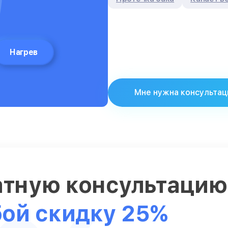
Нагрев
Мне нужна консультац
атную консультаци
бой скидку 25%