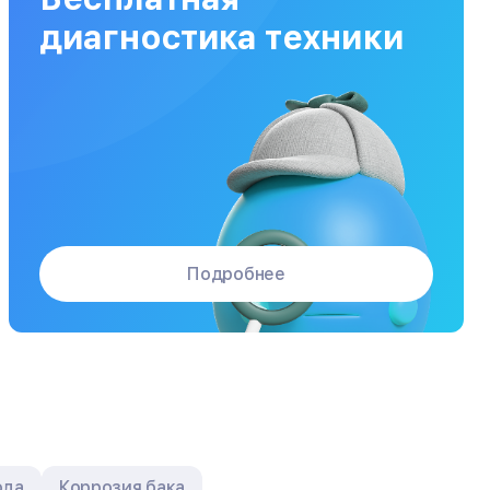
Заказать
от 120 мин
от 5000₽
диагностика техники
Подробнее
ода
Коррозия бака