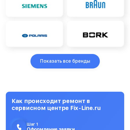
Показать все бренды
Как происходит ремонт в
сервисном центре Fix-Line.ru
Шаг 1
Оформление заявки