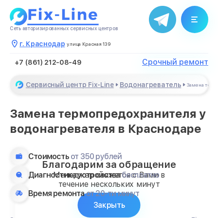
Сеть авторизированных сервисных центров
г. Краснодар
улица Красная 139
Срочный ремонт
+7 (861) 212-08-49
Сервисный центр Fix-Line
Водонагреватель
Замена тер
Замена термопредохранителя у
водонагревателя в Краснодаре
Стоимость
от 350 рублей
Благодарим за обращение
Диагностика устройства
бесплатно
Менеджер свяжется с Вами в
течение нескольких минут
Время ремонта
от 20-ти минут
Закрыть