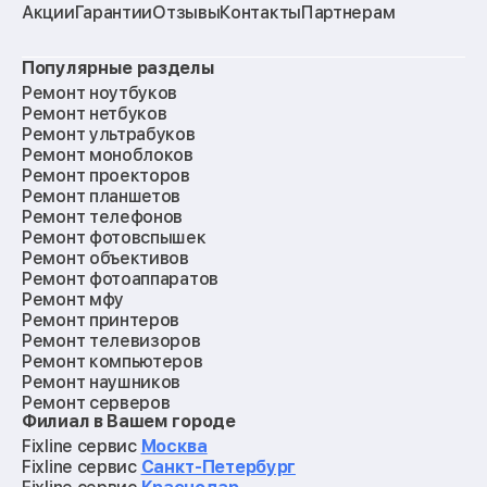
Акции
Гарантии
Отзывы
Контакты
Партнерам
Популярные разделы
Ремонт ноутбуков
Ремонт нетбуков
Ремонт ультрабуков
Ремонт моноблоков
Ремонт проекторов
Ремонт планшетов
Ремонт телефонов
Ремонт фотовспышек
Ремонт объективов
Ремонт фотоаппаратов
Ремонт мфу
Ремонт принтеров
Ремонт телевизоров
Ремонт компьютеров
Ремонт наушников
Ремонт серверов
Филиал в Вашем городе
Ремонт мониторов
Ремонт квадрокоптеров
Fixline сервис
Москва
Ремонт электросамокатов
Fixline сервис
Санкт-Петербург
Ремонт материнских плат