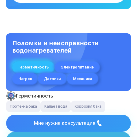
Поломки и неисправности
водонагревателей
Герметичность
Электропитание
Нагрев
Датчики
Механика
Герметичность
Протечка бака
Капает вода
Коррозия бака
Мне нужна консультация