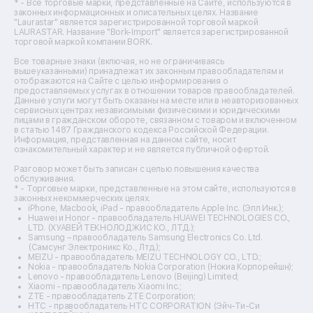
Ремонт тепловизоров
* - Все торговые марки, представленные на Сайте, используются в
законных информационных и описательных целях. Название
Ремонт массажных кресел
"Laurastar" является зарегистрированной торговой маркой
Ремонт водонагревателей
LAURASTAR. Название "Bork-Import" является зарегистрированной
торговой маркой компании BORK.
Ремонт вытяжек
Ремонт источников бесперебойного питания
Все товарные знаки (включая, но не ограничиваясь
Ремонт пароварок
вышеуказанными) принадлежат их законным правообладателям и
отображаются на Сайте с целью информирования о
Ремонт микшерных пультов
предоставляемых услугах в отношении товаров правообладателей.
Ремонт dj-пультов
Данные услуги могут быть оказаны на месте или в неавторизованных
Ремонт кухонных плит
сервисных центрах независимыми физическими и юридическими
лицами в гражданском обороте, связанном с товаром и включенном
Ремонт стедикамов
в статью 1487 Гражданского кодекса Российской Федерации.
Ремонт оптических прицелов
Информация, представленная на данном сайте, носит
Ремонт электровелосипедов
ознакомительный характер и не является публичной офертой.
Ремонт видеокамер
Разговор может быть записан с целью повышения качества
Ремонт эхолотов
обслуживания.
Ремонт 3d-принтеров
* - Торговые марки, представленные на этом сайте, используются в
законных некоммерческих целях.
Ремонт прицелов ночного видения
iPhone, Macbook, iPad - правообладатель Apple Inc. (Эпл Инк.);
Ремонт винных шкафов
Huawei и Honor - правообладатель HUAWEI TECHNOLOGIES CO.,
LTD. (ХУАВЕЙ ТЕКНОЛОДЖИС КО., ЛТД.);
Ремонт выпрямителей
Samsung – правообладатель Samsung Electronics Co. Ltd.
Ремонт сушилок для рук
(Самсунг Электроникс Ко., Лтд.);
Ремонт дальномеров
MEIZU - правообладатель MEIZU TECHNOLOGY CO., LTD.;
Nokia - правообладатель Nokia Corporation (Нокиа Корпорейшн);
Ремонт снегоуборщиков
Lenovo - правообладатель Lenovo (Beijing) Limited;
Xiaomi - правообладатель Xiaomi Inc.;
ZTE - правообладатель ZTE Corporation;
HTC - правообладатель HTC CORPORATION (Эйч-Ти-Си