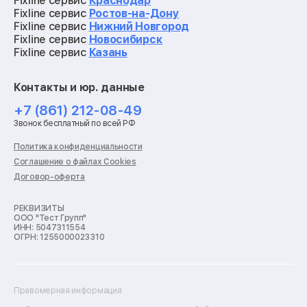
Fixline сервис
Краснодар
Ремонт видеокарт
Fixline сервис
Ростов-на-Дону
Ремонт кофемашин
Fixline сервис
Нижний Новгород
Ремонт vr систем
Fixline сервис
Новосибирск
Ремонт игровых приставок
Fixline сервис
Казань
Ремонт экшн-камер
Ремонт смарт-часов
Контакты и юр. данные
Ремонт роботов-пылесосов
Ремонт холодильников
+7 (861) 212-08-49
Ремонт стиральных машин
Звонок бесплатный по всей РФ
Ремонт пылесосов
Ремонт варочных панелей
Политика конфиденциальности
Ремонт духовых шкафов
Соглашение о файлах Cookies
Ремонт кондиционеров
Договор-оферта
Ремонт кухонных комбайнов
Ремонт микроволновых печей
Ремонт морозильных камер
РЕКВИЗИТЫ
ООО "Тест Групп"
Ремонт отпаривателей
ИНН: 5047311554
Ремонт плоттеров
ОГРН: 1255000023310
Ремонт посудомоечных машин
Ремонт сканеров
Ремонт сушильных машин
Ремонт фенов
Правомерная информация
Ремонт цифровых биноклей